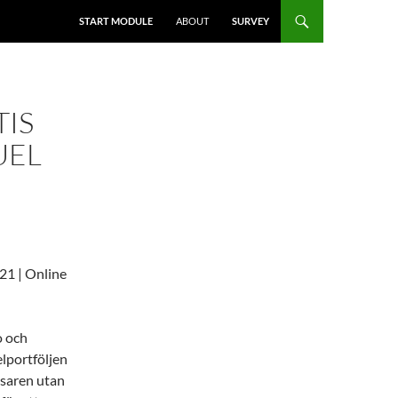
START MODULE
ABOUT
SURVEY
TIS
UEL
 och
elportföljen
läsaren utan