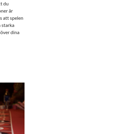
tt du
oner är
ts att spelen
 starka
 över dina