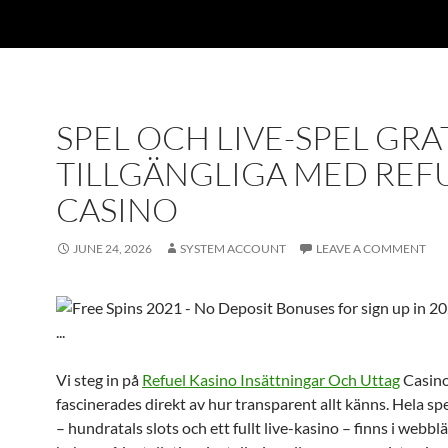
SPEL OCH LIVE-SPEL GRA
TILLGÄNGLIGA MED REF
CASINO
JUNE 24, 2026
SYSTEM ACCOUNT
LEAVE A COMMENT
Vi steg in på
Refuel Kasino Insättningar Och Uttag
Casino
fascinerades direkt av hur transparent allt känns. Hela sp
– hundratals slots och ett fullt live-kasino – finns i webb