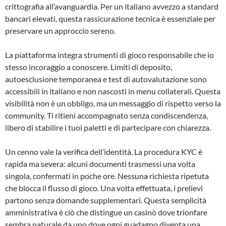
crittografia all’avanguardia. Per un italiano avvezzo a standard
bancari elevati, questa rassicurazione tecnica è essenziale per
preservare un approccio sereno.
La piattaforma integra strumenti di gioco responsabile che io
stesso incoraggio a conoscere. Limiti di deposito,
autoesclusione temporanea e test di autovalutazione sono
accessibili in italiano e non nascosti in menu collaterali. Questa
visibilità non è un obbligo, ma un messaggio di rispetto verso la
community. Ti ritieni accompagnato senza condiscendenza,
libero di stabilire i tuoi paletti e di partecipare con chiarezza.
Un cenno vale la verifica dell’identità. La procedura KYC è
rapida ma severa: alcuni documenti trasmessi una volta
singola, confermati in poche ore. Nessuna richiesta ripetuta
che blocca il flusso di gioco. Una volta effettuata, i prelievi
partono senza domande supplementari. Questa semplicità
amministrativa è ciò che distingue un casinò dove trionfare
sembra naturale da uno dove ogni guadagno diventa una