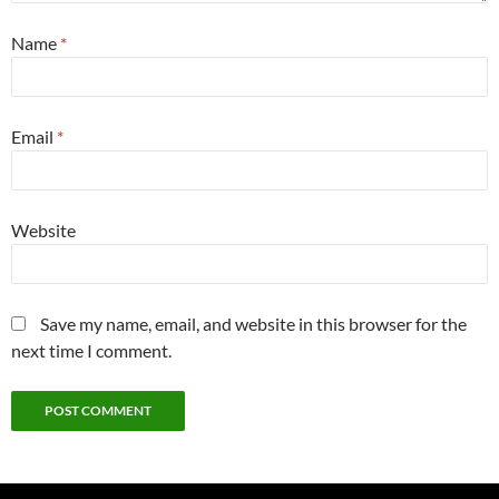
Name
*
Email
*
Website
Save my name, email, and website in this browser for the
next time I comment.