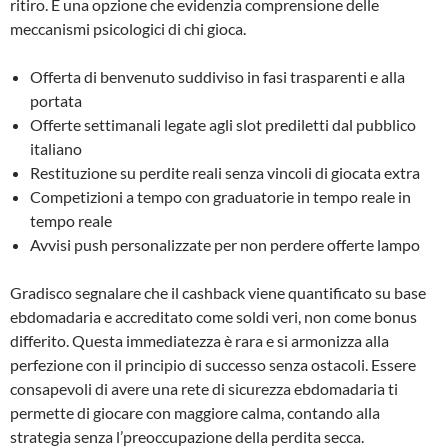
ritiro. È una opzione che evidenzia comprensione delle
meccanismi psicologici di chi gioca.
Offerta di benvenuto suddiviso in fasi trasparenti e alla
portata
Offerte settimanali legate agli slot prediletti dal pubblico
italiano
Restituzione su perdite reali senza vincoli di giocata extra
Competizioni a tempo con graduatorie in tempo reale in
tempo reale
Avvisi push personalizzate per non perdere offerte lampo
Gradisco segnalare che il cashback viene quantificato su base
ebdomadaria e accreditato come soldi veri, non come bonus
differito. Questa immediatezza è rara e si armonizza alla
perfezione con il principio di successo senza ostacoli. Essere
consapevoli di avere una rete di sicurezza ebdomadaria ti
permette di giocare con maggiore calma, contando alla
strategia senza l’preoccupazione della perdita secca.