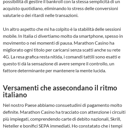
possibilità di gestire il bankroll con la stessa semplicità di un
acquisto quotidiano, eliminando lo stress delle conversioni
valutarie o dei ritardi nelle transazioni.
Un altro aspetto che mi ha colpito è la stabilità delle sessioni
mobile. In Italia ci divertiamo molto da smartphone, spesso in
movimento o nei momenti di pausa. Marathon Casino ha
migliorato ogni titolo per caricarsi senza scatti anche su rete
4G. La resa grafica resta nitida, i comandi tattili sono esatti e
questo ti dà la sensazione di avere sempre il controllo, un
fattore determinante per mantenere la mente lucida.
Versamenti che assecondano il ritmo
italiano
Nel nostro Paese abbiamo consuetudini di pagamento molto
definite. Marathon Casino ha tracciato con attenzione i circuiti
più impiegati, comprendendo carte di debito nazionali, Skrill,
Neteller e bonifici SEPA immediati. Ho constatato che i tempi