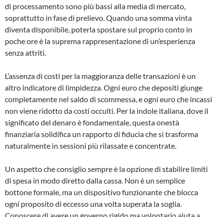
di processamento sono più bassi alla media di mercato,
soprattutto in fase di prelievo. Quando una somma vinta
diventa disponibile, poterla spostare sul proprio conto in
poche ore è la suprema rappresentazione di un’esperienza
senza attriti.
L’assenza di costi per la maggioranza delle transazioni è un
altro indicatore di limpidezza. Ogni euro che depositi giunge
completamente nel saldo di scommessa, e ogni euro che incassi
non viene ridotto da costi occulti. Per la indole italiana, dove il
significato del denaro è fondamentale, questa onestà
finanziaria solidifica un rapporto di fiducia che si trasforma
naturalmente in sessioni più rilassate e concentrate.
Un aspetto che consiglio sempre è la opzione di stabilire limiti
di spesa in modo diretto dalla cassa. Non è un semplice
bottone formale, ma un dispositivo funzionante che blocca
ogni proposito di eccesso una volta superata la soglia.
Conoscere di avere un governo rigido ma volontario aiuta a