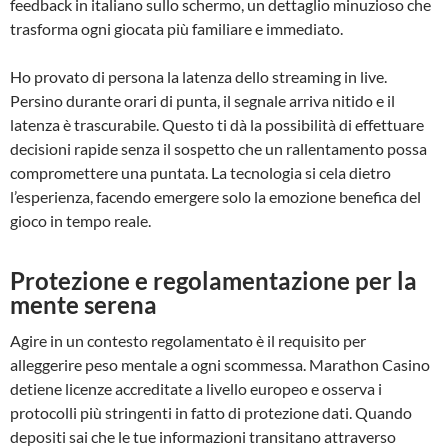
feedback in italiano sullo schermo, un dettaglio minuzioso che
trasforma ogni giocata più familiare e immediato.
Ho provato di persona la latenza dello streaming in live.
Persino durante orari di punta, il segnale arriva nitido e il
latenza è trascurabile. Questo ti dà la possibilità di effettuare
decisioni rapide senza il sospetto che un rallentamento possa
compromettere una puntata. La tecnologia si cela dietro
l’esperienza, facendo emergere solo la emozione benefica del
gioco in tempo reale.
Protezione e regolamentazione per la
mente serena
Agire in un contesto regolamentato è il requisito per
alleggerire peso mentale a ogni scommessa. Marathon Casino
detiene licenze accreditate a livello europeo e osserva i
protocolli più stringenti in fatto di protezione dati. Quando
depositi sai che le tue informazioni transitano attraverso