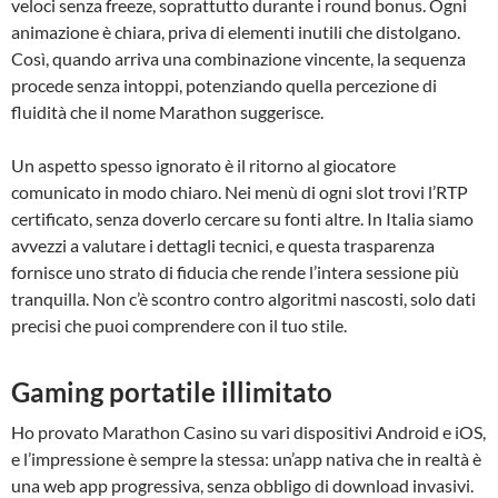
veloci senza freeze, soprattutto durante i round bonus. Ogni
animazione è chiara, priva di elementi inutili che distolgano.
Così, quando arriva una combinazione vincente, la sequenza
procede senza intoppi, potenziando quella percezione di
fluidità che il nome Marathon suggerisce.
Un aspetto spesso ignorato è il ritorno al giocatore
comunicato in modo chiaro. Nei menù di ogni slot trovi l’RTP
certificato, senza doverlo cercare su fonti altre. In Italia siamo
avvezzi a valutare i dettagli tecnici, e questa trasparenza
fornisce uno strato di fiducia che rende l’intera sessione più
tranquilla. Non c’è scontro contro algoritmi nascosti, solo dati
precisi che puoi comprendere con il tuo stile.
Gaming portatile illimitato
Ho provato Marathon Casino su vari dispositivi Android e iOS,
e l’impressione è sempre la stessa: un’app nativa che in realtà è
una web app progressiva, senza obbligo di download invasivi.