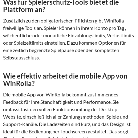
Was für Spielerschutz-Tools bietet die
Plattform an?
Zusätzlich zu den obligatorischen Pflichten gibt WinRolla
freiwillige Tools an. Spieler können in ihrem Konto pro Tag ,
wöchentliche oder monatliche Einzahlungslimits, Verlustlimits
oder Spielzeitlimits einstellen. Dazu kommen Optionen für
eine zeitlich begrenzte Spielpause oder den kompletten
Selbstausschluss.
Wie effektiv arbeitet die mobile App von
WinRolla?
Die mobile App von WinRolla bekommt zustimmendes
Feedback für ihre Standhaftigkeit und Performance. Sie
umfasst fast den vollen Funktionsumfang der Desktop-
Website, einschließlich aller Zahlungsmethoden, Spiele und
Support-Kanäle. Die Ladezeiten sind kurz, und das Design ist
ideal für die Bedienung per Touchscreen gestaltet. Das sorgt