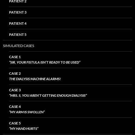
PATIENT 2
PATIENT 3
PATIENT 4
PATIENT 5
SIMULATED CASES
CASE 1
“SIR, YOUR FISTULA ISN’T READY TO BE USED”
CASE 2
THE DIALYSIS MACHINE ALARMS!
CASE 3
“MRS. S, YOU AREN’T GETTING ENOUGH DIALYSIS”
CASE 4
“MY ARM IS SWOLLEN”
CASE 5
“MY HAND HURTS”