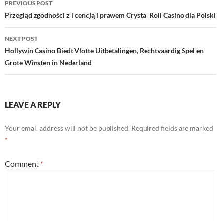
PREVIOUS POST
navigation
Przegląd zgodności z licencją i prawem Crystal Roll Casino dla Polski
NEXT POST
Hollywin Casino Biedt Vlotte Uitbetalingen, Rechtvaardig Spel en
Grote Winsten in Nederland
LEAVE A REPLY
Your email address will not be published.
Required fields are marked
*
Comment
*