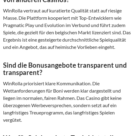
WinRolla vertraut auf kuratierte Qualität statt auf riesige
Masse. Die Plattform kooperiert mit Top-Entwicklern wie
Pragmatic Play und Evolution im Verbund und führt zudem
Spiele, die gezielt für den belgischen Markt lizenziert sind. Das
Ergebnis ist eine gesteigerte durchschnittliche Spielqualität
und ein Angebot, das auf heimische Vorlieben eingeht.
Sind die Bonusangebote transparent und
transparent?
WinRolla priorisiert klare Kommunikation. Die
Wettanforderungen für Boni werden klar dargestellt und
liegen im normalen, fairen Rahmen. Das Casino gibt keine
überzogenen Werbeversprechen, sondern setzt auf ein
langfristiges Treueprogramm, das langfristiges Spielen
vergütet.