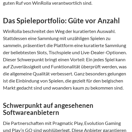
guten Ruf von WinRolla verantwortlich sind.
Das Spieleportfolio: Güte vor Anzahl
WinRolla beschreitet den Weg der kuratierten Auswahl.
Stattdessen eine Sammlung mit unzähligen Spielen zu
sammeln, präsentiert die Plattform eine kuratierte Sammlung
der beliebtesten Slots, Tischspiele und Live-Dealer-Optionen.
Dieser Schwerpunkt bringt einen Vorteil: Ein jedes Spiel kann
auf Zuverlässigkeit und Funktionalität überprüft werden, was
die allgemeine Qualität verbessert. Ganz besonders gelungen
ist die Einbindung von Spielen, die gezielt für den belgischen
Markt gedacht sind und woanders kaum zu bekommen sind.
Schwerpunkt auf angesehenen
Softwareanbietern
Die Partnerschaften mit Pragmatic Play, Evolution Gaming
und Play’n GO sind wohlüberlegt. Diese Anbieter garantieren