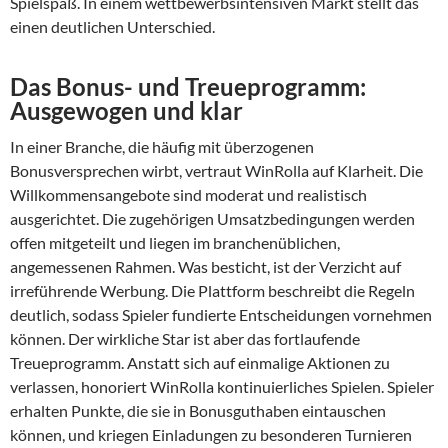
Spielspaß. In einem wettbewerbsintensiven Markt stellt das
einen deutlichen Unterschied.
Das Bonus- und Treueprogramm:
Ausgewogen und klar
In einer Branche, die häufig mit überzogenen
Bonusversprechen wirbt, vertraut WinRolla auf Klarheit. Die
Willkommensangebote sind moderat und realistisch
ausgerichtet. Die zugehörigen Umsatzbedingungen werden
offen mitgeteilt und liegen im branchenüblichen,
angemessenen Rahmen. Was besticht, ist der Verzicht auf
irreführende Werbung. Die Plattform beschreibt die Regeln
deutlich, sodass Spieler fundierte Entscheidungen vornehmen
können. Der wirkliche Star ist aber das fortlaufende
Treueprogramm. Anstatt sich auf einmalige Aktionen zu
verlassen, honoriert WinRolla kontinuierliches Spielen. Spieler
erhalten Punkte, die sie in Bonusguthaben eintauschen
können, und kriegen Einladungen zu besonderen Turnieren