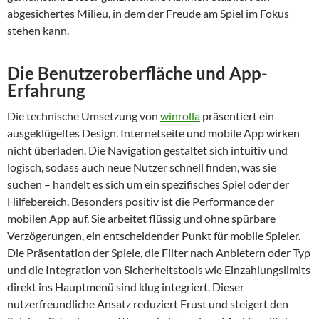
abgesichertes Milieu, in dem der Freude am Spiel im Fokus
stehen kann.
Die Benutzeroberfläche und App-
Erfahrung
Die technische Umsetzung von
winrolla
präsentiert ein
ausgeklügeltes Design. Internetseite und mobile App wirken
nicht überladen. Die Navigation gestaltet sich intuitiv und
logisch, sodass auch neue Nutzer schnell finden, was sie
suchen – handelt es sich um ein spezifisches Spiel oder der
Hilfebereich. Besonders positiv ist die Performance der
mobilen App auf. Sie arbeitet flüssig und ohne spürbare
Verzögerungen, ein entscheidender Punkt für mobile Spieler.
Die Präsentation der Spiele, die Filter nach Anbietern oder Typ
und die Integration von Sicherheitstools wie Einzahlungslimits
direkt ins Hauptmenü sind klug integriert. Dieser
nutzerfreundliche Ansatz reduziert Frust und steigert den