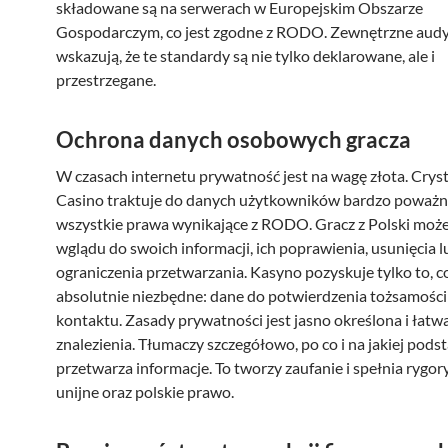
składowane są na serwerach w Europejskim Obszarze
Gospodarczym, co jest zgodne z RODO. Zewnętrzne aud
wskazują, że te standardy są nie tylko deklarowane, ale i
przestrzegane.
Ochrona danych osobowych gracza
W czasach internetu prywatność jest na wagę złota. Cryst
Casino traktuje do danych użytkowników bardzo poważnie
wszystkie prawa wynikające z RODO. Gracz z Polski moż
wglądu do swoich informacji, ich poprawienia, usunięcia l
ograniczenia przetwarzania. Kasyno pozyskuje tylko to, co
absolutnie niezbędne: dane do potwierdzenia tożsamości 
kontaktu. Zasady prywatności jest jasno określona i łatw
znalezienia. Tłumaczy szczegółowo, po co i na jakiej pods
przetwarza informacje. To tworzy zaufanie i spełnia rygor
unijne oraz polskie prawo.