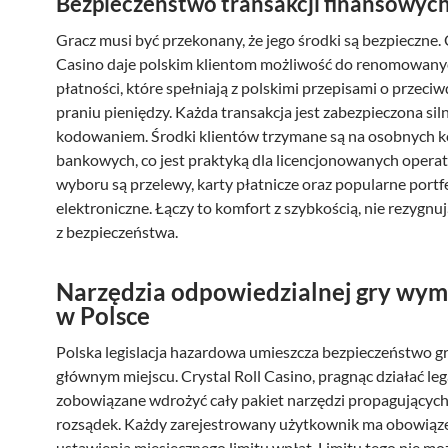
Bezpieczeństwo transakcji finansowyc
Gracz musi być przekonany, że jego środki są bezpieczne. 
Casino daje polskim klientom możliwość do renomowan
płatności, które spełniają z polskimi przepisami o przeciw
praniu pieniędzy. Każda transakcja jest zabezpieczona si
kodowaniem. Środki klientów trzymane są na osobnych 
bankowych, co jest praktyką dla licencjonowanych opera
wyboru są przelewy, karty płatnicze oraz popularne portf
elektroniczne. Łączy to komfort z szybkością, nie rezygnu
z bezpieczeństwa.
Narzędzia odpowiedzialnej gry wy
w Polsce
Polska legislacja hazardowa umieszcza bezpieczeństwo g
głównym miejscu. Crystal Roll Casino, pragnąc działać lega
zobowiązane wdrożyć cały pakiet narzędzi propagujących
rozsądek. Każdy zarejestrowany użytkownik ma obowiąz
ustawienia miesięcznego limitu wpłat. Limitu tego nie mo