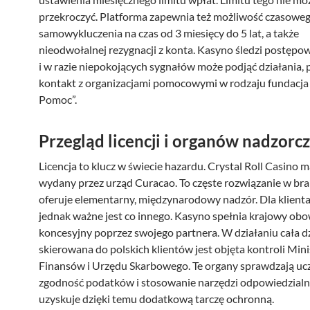
przekroczyć. Platforma zapewnia też możliwość czasowe
samowykluczenia na czas od 3 miesięcy do 5 lat, a także
nieodwołalnej rezygnacji z konta. Kasyno śledzi postępo
i w razie niepokojących sygnałów może podjąć działania,
kontakt z organizacjami pomocowymi w rodzaju fundacja 
Pomoc”.
Przegląd licencji i organów nadzorc
Licencja to klucz w świecie hazardu. Crystal Roll Casino m
wydany przez urząd Curacao. To częste rozwiązanie w bra
oferuje elementarny, międzynarodowy nadzór. Dla klienta 
jednak ważne jest co innego. Kasyno spełnia krajowy ob
koncesyjny poprzez swojego partnera. W działaniu cała d
skierowana do polskich klientów jest objęta kontroli Min
Finansów i Urzędu Skarbowego. Te organy sprawdzają ucz
zgodność podatków i stosowanie narzędzi odpowiedzialne
uzyskuje dzięki temu dodatkową tarczę ochronną.