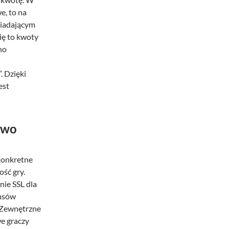
e, to na
osiadającym
ię to kwoty
no
. Dzięki
est
two
konkretne
ość gry.
ie SSL dla
ansów
 Zewnętrzne
e graczy