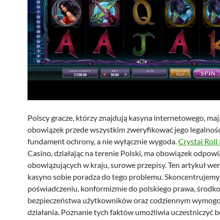
Polscy gracze, którzy znajdują kasyna internetowego, maj
obowiązek przede wszystkim zweryfikować jego legalność
fundament ochrony, a nie wyłącznie wygoda.
Crystal Rol
Casino, działając na terenie Polski, ma obowiązek odpow
obowiązujących w kraju, surowe przepisy. Ten artykuł wery
kasyno sobie poradza do tego problemu. Skoncentrujemy 
poświadczeniu, konformizmie do polskiego prawa, środk
bezpieczeństwa użytkowników oraz codziennym wymog
działania. Poznanie tych faktów umożliwia uczestniczyć b