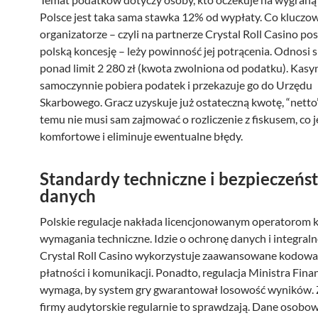
Polsce jest taka sama stawka 12% od wypłaty. Co kluczow
organizatorze – czyli na partnerze Crystal Roll Casino p
polską koncesję – leży powinność jej potrącenia. Odnosi s
ponad limit 2 280 zł (kwota zwolniona od podatku). Kasy
samoczynnie pobiera podatek i przekazuje go do Urzędu
Skarbowego. Gracz uzyskuje już ostateczną kwotę, “netto”
temu nie musi sam zajmować o rozliczenie z fiskusem, co j
komfortowe i eliminuje ewentualne błędy.
Standardy techniczne i bezpieczeńs
danych
Polskie regulacje nakłada licencjonowanym operatorom 
wymagania techniczne. Idzie o ochronę danych i integraln
Crystal Roll Casino wykorzystuje zaawansowane kodowan
płatności i komunikacji. Ponadto, regulacja Ministra Fin
wymaga, by system gry gwarantował losowość wyników.
firmy audytorskie regularnie to sprawdzają. Dane osobow