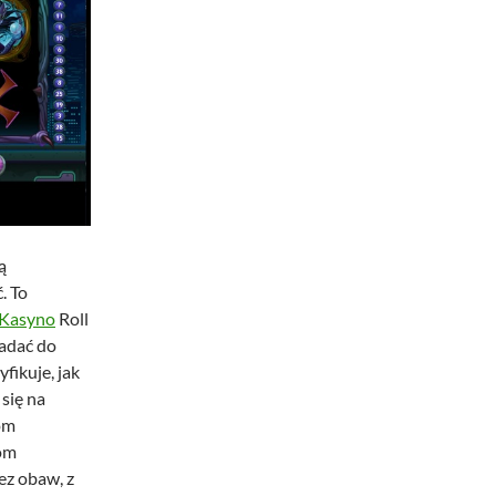
ą
. To
l Kasyno
Roll
iadać do
fikuje, jak
się na
om
om
ez obaw, z