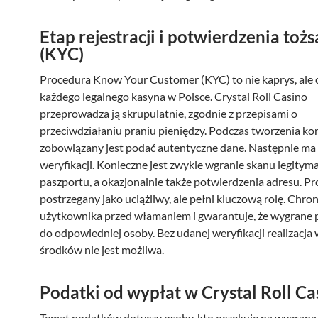
Etap rejestracji i potwierdzenia toż
(KYC)
Procedura Know Your Customer (KYC) to nie kaprys, ale
każdego legalnego kasyna w Polsce. Crystal Roll Casino
przeprowadza ją skrupulatnie, zgodnie z przepisami o
przeciwdziałaniu praniu pieniędzy. Podczas tworzenia ko
zobowiązany jest podać autentyczne dane. Następnie ma
weryfikacji. Konieczne jest zwykle wgranie skanu legityma
paszportu, a okazjonalnie także potwierdzenia adresu. Pr
postrzegany jako uciążliwy, ale pełni kluczową rolę. Chro
użytkownika przed włamaniem i gwarantuje, że wygrane
do odpowiedniej osoby. Bez udanej weryfikacji realizacja
środków nie jest możliwa.
Podatki od wypłat w Crystal Roll Ca
Temat podatków dotyczy osoby, kto oczekuje na wygraną