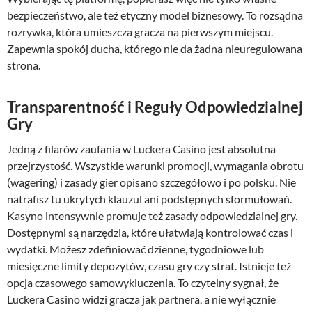
bezpieczeństwo, ale też etyczny model biznesowy. To rozsądna
rozrywka, która umieszcza gracza na pierwszym miejscu.
Zapewnia spokój ducha, którego nie da żadna nieuregulowana
strona.
Transparentność i Reguły Odpowiedzialnej
Gry
Jedną z filarów zaufania w Luckera Casino jest absolutna
przejrzystość. Wszystkie warunki promocji, wymagania obrotu
(wagering) i zasady gier opisano szczegółowo i po polsku. Nie
natrafisz tu ukrytych klauzul ani podstępnych sformułowań.
Kasyno intensywnie promuje też zasady odpowiedzialnej gry.
Dostępnymi są narzędzia, które ułatwiają kontrolować czas i
wydatki. Możesz zdefiniować dzienne, tygodniowe lub
miesięczne limity depozytów, czasu gry czy strat. Istnieje też
opcja czasowego samowykluczenia. To czytelny sygnał, że
Luckera Casino widzi gracza jak partnera, a nie wyłącznie