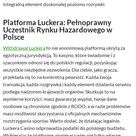
integralną element doskonałej poziomu rozrywki.
Platforma Luckera: Pełnoprawny
Uczestnik Rynku Hazardowego w
Polsce
Withdrawal Luckera
to nie anonimową platformą ukrytą za
egzotyczną jurysdykcją. To kasyno, które świadomie i z
szacunkiem odnosi się do polskich regulacji, pozyskując
wszystkie niezbędne zezwolenia. Dla ciebie, jako gracza,
przekłada się to na konkretną pewność. Każda twoja
transakcja, każda rozgrywka i każdy element działania serwisu
podlega nadzorem krajowych organów. Skutkuje to na
wymierne korzyści: masz gwarancję wypłat, twoje dane
osobowe są chronione zgodnie z RODO, a w razie problemów
masz możliwość skorzystania z oficjalnych mechanizmów
rozstrzygania sporów. Warto dodać, że działając legalnie,
Luckera Casino odprowadza podatki do polskiego budżetu.
Wybierając tę platformę, popierasz więc nie tylko własne