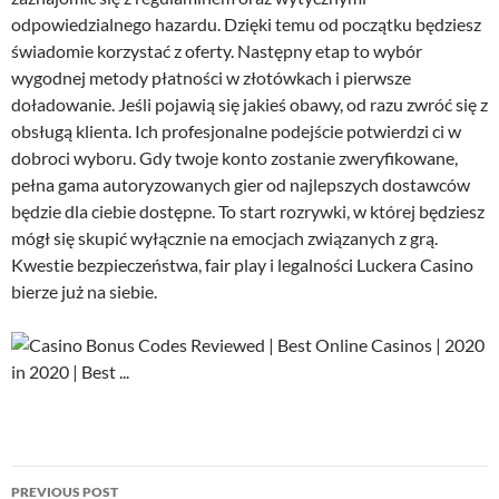
odpowiedzialnego hazardu. Dzięki temu od początku będziesz
świadomie korzystać z oferty. Następny etap to wybór
wygodnej metody płatności w złotówkach i pierwsze
doładowanie. Jeśli pojawią się jakieś obawy, od razu zwróć się z
obsługą klienta. Ich profesjonalne podejście potwierdzi ci w
dobroci wyboru. Gdy twoje konto zostanie zweryfikowane,
pełna gama autoryzowanych gier od najlepszych dostawców
będzie dla ciebie dostępne. To start rozrywki, w której będziesz
mógł się skupić wyłącznie na emocjach związanych z grą.
Kwestie bezpieczeństwa, fair play i legalności Luckera Casino
bierze już na siebie.
Post
PREVIOUS POST