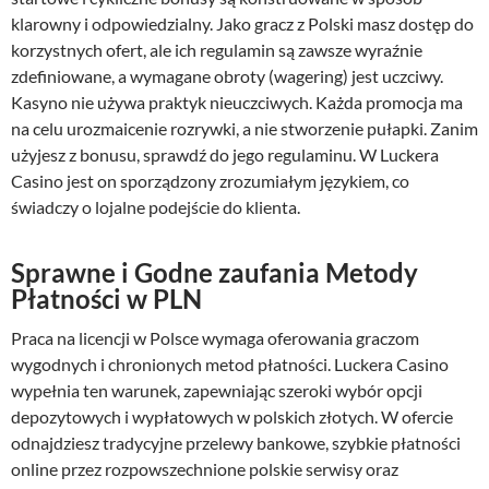
klarowny i odpowiedzialny. Jako gracz z Polski masz dostęp do
korzystnych ofert, ale ich regulamin są zawsze wyraźnie
zdefiniowane, a wymagane obroty (wagering) jest uczciwy.
Kasyno nie używa praktyk nieuczciwych. Każda promocja ma
na celu urozmaicenie rozrywki, a nie stworzenie pułapki. Zanim
użyjesz z bonusu, sprawdź do jego regulaminu. W Luckera
Casino jest on sporządzony zrozumiałym językiem, co
świadczy o lojalne podejście do klienta.
Sprawne i Godne zaufania Metody
Płatności w PLN
Praca na licencji w Polsce wymaga oferowania graczom
wygodnych i chronionych metod płatności. Luckera Casino
wypełnia ten warunek, zapewniając szeroki wybór opcji
depozytowych i wypłatowych w polskich złotych. W ofercie
odnajdziesz tradycyjne przelewy bankowe, szybkie płatności
online przez rozpowszechnione polskie serwisy oraz