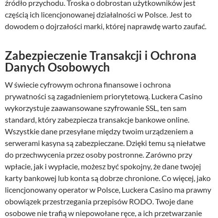
źródło przychodu. Troska o dobrostan użytkowników jest
częścią ich licencjonowanej działalności w Polsce. Jest to
dowodem o dojrzałości marki, której naprawdę warto zaufać.
Zabezpieczenie Transakcji i Ochrona
Danych Osobowych
W świecie cyfrowym ochrona finansowe i ochrona
prywatności są zagadnieniem priorytetową. Luckera Casino
wykorzystuje zaawansowane szyfrowanie SSL, ten sam
standard, który zabezpiecza transakcje bankowe online.
Wszystkie dane przesyłane między twoim urządzeniem a
serwerami kasyna są zabezpieczane. Dzięki temu są niełatwe
do przechwycenia przez osoby postronne. Zarówno przy
wpłacie, jak i wypłacie, możesz być spokojny, że dane twojej
karty bankowej lub konta są dobrze chronione. Co więcej, jako
licencjonowany operator w Polsce, Luckera Casino ma prawny
obowiązek przestrzegania przepisów RODO. Twoje dane
osobowe nie trafią w niepowołane ręce, a ich przetwarzanie