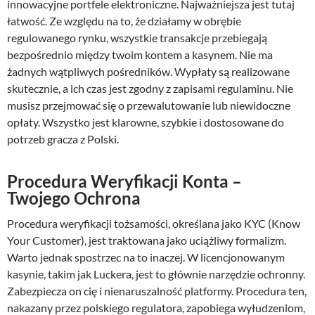
innowacyjne portfele elektroniczne. Najważniejsza jest tutaj
łatwość. Ze względu na to, że działamy w obrębie
regulowanego rynku, wszystkie transakcje przebiegają
bezpośrednio między twoim kontem a kasynem. Nie ma
żadnych wątpliwych pośredników. Wypłaty są realizowane
skutecznie, a ich czas jest zgodny z zapisami regulaminu. Nie
musisz przejmować się o przewalutowanie lub niewidoczne
opłaty. Wszystko jest klarowne, szybkie i dostosowane do
potrzeb gracza z Polski.
Procedura Weryfikacji Konta –
Twojego Ochrona
Procedura weryfikacji tożsamości, określana jako KYC (Know
Your Customer), jest traktowana jako uciążliwy formalizm.
Warto jednak spostrzec na to inaczej. W licencjonowanym
kasynie, takim jak Luckera, jest to głównie narzędzie ochronny.
Zabezpiecza on cię i nienaruszalność platformy. Procedura ten,
nakazany przez polskiego regulatora, zapobiega wyłudzeniom,