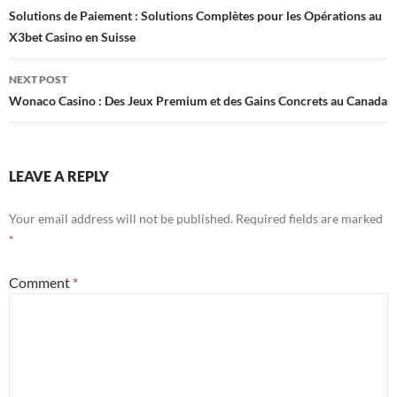
navigation
Solutions de Paiement : Solutions Complètes pour les Opérations au
X3bet Casino en Suisse
NEXT POST
Wonaco Casino : Des Jeux Premium et des Gains Concrets au Canada
LEAVE A REPLY
Your email address will not be published.
Required fields are marked
*
Comment
*