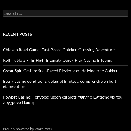
Search
for:
RECENT POSTS
Chicken Road Game: Fast‑Paced Chicken Crossing Adventure
Rolling Slots – Ihr High‑Intensity Quick‑Play Casino Erlebnis
Oscar Spin Casino: Snel‑Paced Plezier voor de Moderne Gokker
Betify casino conditions, délais et limites à comprendre en huit
étapes utiles
Powbet Casino: Γρήγορα Κέρδη και Slots Υψηλής Έντασης για τον
Σύγχρονο Παίκτη
Proudly powered by WordPress