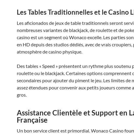
Les Tables Traditionnelles et le Casino L
Les aficionados de jeux de table traditionnels seront servi
nombreuses variantes de blackjack, de roulette et de poker
casino est un segment où Wonaco excelle. Les parties son
en HD depuis des studios dédiés, avec de vrais croupiers,
atmosphère de casino physique.
Des tables « Speed » présentent un rythme plus soutenu p
roulette ou le blackjack. Certaines options comprennent d
secondaires pour ajouter du piment le jeu. Les limites de 
assez étendues pour convenir aux petits joueurs comme 
gros.
Assistance Clientèle et Support en 
Française
Un bon service client est primordial. Wonaco Casino four