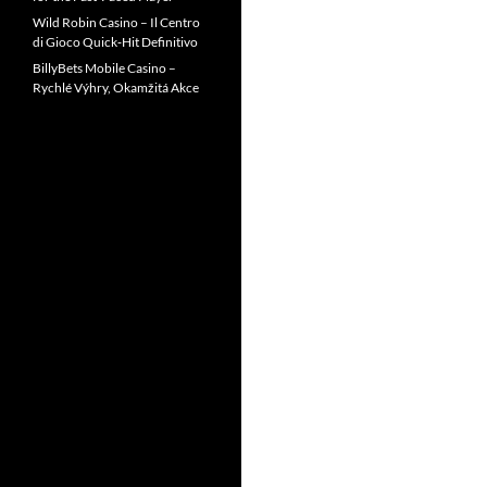
Wild Robin Casino – Il Centro
di Gioco Quick‑Hit Definitivo
BillyBets Mobile Casino –
Rychlé Výhry, Okamžitá Akce