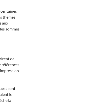
 centaines
Les thèmes
e aux
r des sommes
pirent de
 références
e impression
uest sont
alent le
êche la