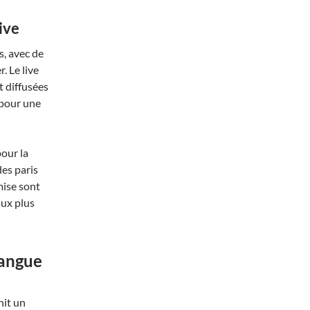
ive
s, avec de
. Le live
t diffusées
 pour une
our la
es paris
mise sont
aux plus
Langue
nit un