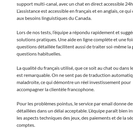
support multi-canal, avec un chat en direct accessible 24h
L’assistance est accessible en français et en anglais, ce qu
aux besoins linguistiques du Canada.
Lors de nos tests, l’équipe a répondu rapidement et suggé
solutions pratiques. Une aide en ligne complète et une foi
questions détaillée facilitent aussi de traiter soi-même la
questions habituelles.
La qualité du français utilisé, que ce soit au chat ou dans l
est remarquable. On ne sent pas de traduction automati
maladroite, ce qui démontre un réel investissement pour
accompagner la clientèle francophone.
Pour les problèmes pointus, le service par email donne d
détaillées dans un délai acceptable. L’équipe paraît bien in
les aspects techniques des jeux, des paiements et de la sé
comptes.