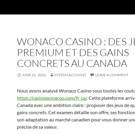
WONACO CASINO : DES 
PREMIUM ET DES GAINS
CONCRETS AU CANADA
JUNE 22, 2026
SYSTEM ACCOUNT
LEAVE A COMMENT
Nous avons analysé Wonaco Casino sous toutes les cout
https://casinowonacoo.com/fr-ca/
. Cette plateforme arri
Canada avec une ambition claire : proposer des jeux de qu
gains concrets. Cet examen détaille son offre, ses fonction
son adaptation au marché canadien pour vous donner un
précise de sa valeur.