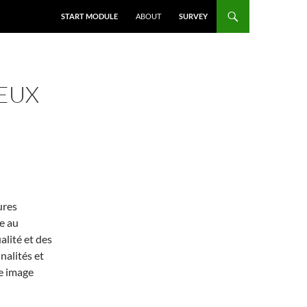
START MODULE
ABOUT
SURVEY
JEUX
ures
ve au
alité et des
nalités et
e image