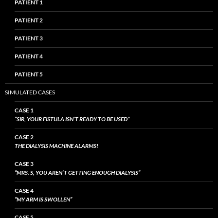
PATIENT 1
PATIENT 2
PATIENT 3
PATIENT 4
PATIENT 5
SIMULATED CASES
CASE 1
“SIR, YOUR FISTULA ISN’T READY TO BE USED”
CASE 2
THE DIALYSIS MACHINE ALARMS!
CASE 3
“MRS. S, YOU AREN’T GETTING ENOUGH DIALYSIS”
CASE 4
“MY ARM IS SWOLLEN”
CASE 5