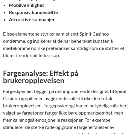
Mobilvennlighet
Responsiv kundestøtte
Attraktive kampanjer
Disse elementene styrker samlet sett Spinit Casinos
omdømme, og indikerer at de har behersket kunsten å
imøtekomme norske preferanser samtidig som de støtter et
blomstrende spillfellesskap.
Fargeanalyse: Effekt på
brukeropplevelsen
Fargeskjemaet bygger på det imponerende designet til Spinit
Casino, og spiller en avgjørende rolle i å øke den totale
brukeropplevelsen. Fargepsykologi har en betydelig rolle her;
valget av fargetoner fanger ikke bare oppmerksomhet, men
fremkaller også emosjonelle reaksjoner. For eksempel
stimulerer de sterke røde og grønne fargene følelser av