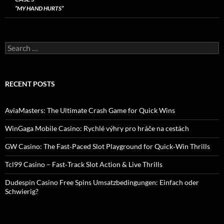
“MY HAND HURTS”
Search
for:
RECENT POSTS
AviaMasters: The Ultimate Crash Game for Quick Wins
WinGaga Mobile Casino: Rychlé výhry pro hráče na cestách
GW Casino: The Fast‑Paced Slot Playground for Quick‑Win Thrills
Tcl99 Casino – Fast‑Track Slot Action & Live Thrills
Dudespin Casino Free Spins Umsatzbedingungen: Einfach oder
Schwierig?