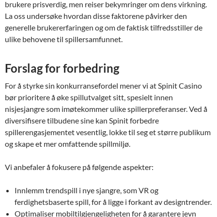
brukere prisverdig, men reiser bekymringer om dens virkning.
La oss undersøke hvordan disse faktorene påvirker den
generelle brukererfaringen og om de faktisk tilfredsstiller de
ulike behovene til spillersamfunnet.
Forslag for forbedring
For å styrke sin konkurransefordel mener vi at Spinit Casino
bør prioritere å øke spillutvalget sitt, spesielt innen
nisjesjangre som imøtekommer ulike spillerpreferanser. Ved å
diversifisere tilbudene sine kan Spinit forbedre
spillerengasjementet vesentlig, lokke til seg et større publikum
og skape et mer omfattende spillmiljø.
Vi anbefaler å fokusere på følgende aspekter:
Innlemm trendspill i nye sjangre, som VR og
ferdighetsbaserte spill, for å ligge i forkant av designtrender.
Optimaliser mobiltilgjengeligheten for å garantere jevn