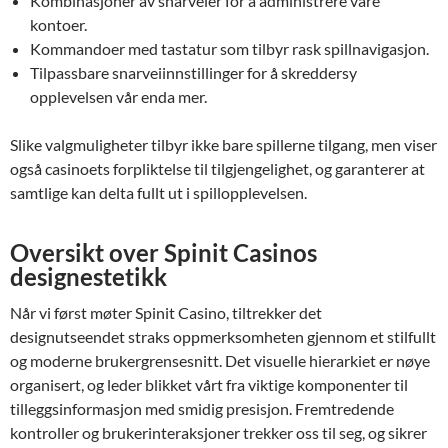
Kombinasjoner av snarveier for å administrere våre
kontoer.
Kommandoer med tastatur som tilbyr rask spillnavigasjon.
Tilpassbare snarveiinnstillinger for å skreddersy
opplevelsen vår enda mer.
Slike valgmuligheter tilbyr ikke bare spillerne tilgang, men viser
også casinoets forpliktelse til tilgjengelighet, og garanterer at
samtlige kan delta fullt ut i spillopplevelsen.
Oversikt over Spinit Casinos
designestetikk
Når vi først møter Spinit Casino, tiltrekker det
designutseendet straks oppmerksomheten gjennom et stilfullt
og moderne brukergrensesnitt. Det visuelle hierarkiet er nøye
organisert, og leder blikket vårt fra viktige komponenter til
tilleggsinformasjon med smidig presisjon. Fremtredende
kontroller og brukerinteraksjoner trekker oss til seg, og sikrer