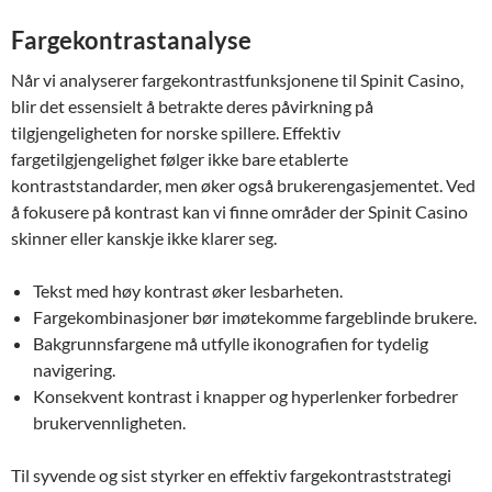
Fargekontrastanalyse
Når vi analyserer fargekontrastfunksjonene til Spinit Casino,
blir det essensielt å betrakte deres påvirkning på
tilgjengeligheten for norske spillere. Effektiv
fargetilgjengelighet følger ikke bare etablerte
kontraststandarder, men øker også brukerengasjementet. Ved
å fokusere på kontrast kan vi finne områder der Spinit Casino
skinner eller kanskje ikke klarer seg.
Tekst med høy kontrast øker lesbarheten.
Fargekombinasjoner bør imøtekomme fargeblinde brukere.
Bakgrunnsfargene må utfylle ikonografien for tydelig
navigering.
Konsekvent kontrast i knapper og hyperlenker forbedrer
brukervennligheten.
Til syvende og sist styrker en effektiv fargekontraststrategi