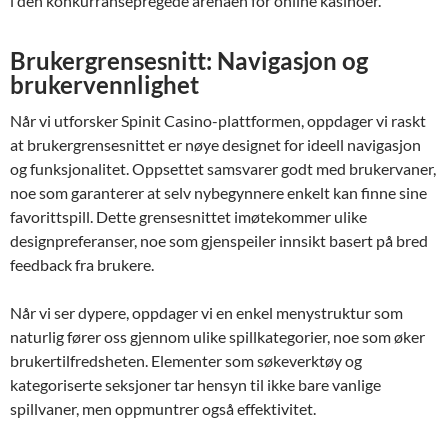
i den konkurransepregede arenaen for online kasinoer.
Brukergrensesnitt: Navigasjon og
brukervennlighet
Når vi utforsker Spinit Casino-plattformen, oppdager vi raskt
at brukergrensesnittet er nøye designet for ideell navigasjon
og funksjonalitet. Oppsettet samsvarer godt med brukervaner,
noe som garanterer at selv nybegynnere enkelt kan finne sine
favorittspill. Dette grensesnittet imøtekommer ulike
designpreferanser, noe som gjenspeiler innsikt basert på bred
feedback fra brukere.
Når vi ser dypere, oppdager vi en enkel menystruktur som
naturlig fører oss gjennom ulike spillkategorier, noe som øker
brukertilfredsheten. Elementer som søkeverktøy og
kategoriserte seksjoner tar hensyn til ikke bare vanlige
spillvaner, men oppmuntrer også effektivitet.