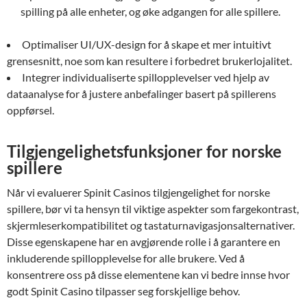
spilling på alle enheter, og øke adgangen for alle spillere.
Optimaliser UI/UX-design for å skape et mer intuitivt
grensesnitt, noe som kan resultere i forbedret brukerlojalitet.
Integrer individualiserte spillopplevelser ved hjelp av
dataanalyse for å justere anbefalinger basert på spillerens
oppførsel.
Tilgjengelighetsfunksjoner for norske
spillere
Når vi evaluerer Spinit Casinos tilgjengelighet for norske
spillere, bør vi ta hensyn til viktige aspekter som fargekontrast,
skjermleserkompatibilitet og tastaturnavigasjonsalternativer.
Disse egenskapene har en avgjørende rolle i å garantere en
inkluderende spillopplevelse for alle brukere. Ved å
konsentrere oss på disse elementene kan vi bedre innse hvor
godt Spinit Casino tilpasser seg forskjellige behov.