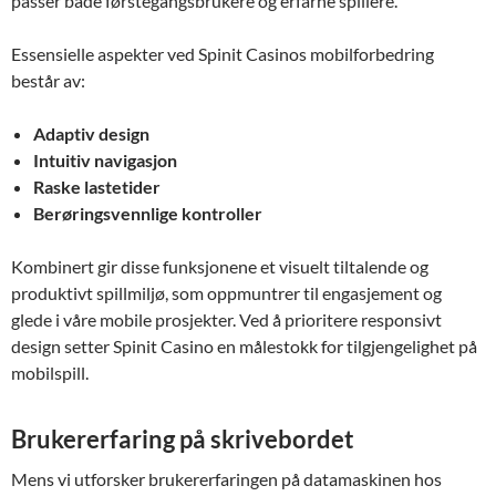
passer både førstegangsbrukere og erfarne spillere.
Essensielle aspekter ved Spinit Casinos mobilforbedring
består av:
Adaptiv design
Intuitiv navigasjon
Raske lastetider
Berøringsvennlige kontroller
Kombinert gir disse funksjonene et visuelt tiltalende og
produktivt spillmiljø, som oppmuntrer til engasjement og
glede i våre mobile prosjekter. Ved å prioritere responsivt
design setter Spinit Casino en målestokk for tilgjengelighet på
mobilspill.
Brukererfaring på skrivebordet
Mens vi utforsker brukererfaringen på datamaskinen hos