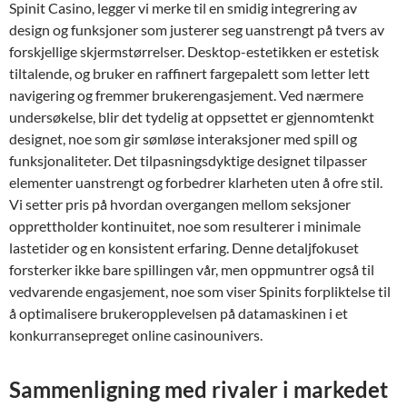
Spinit Casino, legger vi merke til en smidig integrering av
design og funksjoner som justerer seg uanstrengt på tvers av
forskjellige skjermstørrelser. Desktop-estetikken er estetisk
tiltalende, og bruker en raffinert fargepalett som letter lett
navigering og fremmer brukerengasjement. Ved nærmere
undersøkelse, blir det tydelig at oppsettet er gjennomtenkt
designet, noe som gir sømløse interaksjoner med spill og
funksjonaliteter. Det tilpasningsdyktige designet tilpasser
elementer uanstrengt og forbedrer klarheten uten å ofre stil.
Vi setter pris på hvordan overgangen mellom seksjoner
opprettholder kontinuitet, noe som resulterer i minimale
lastetider og en konsistent erfaring. Denne detaljfokuset
forsterker ikke bare spillingen vår, men oppmuntrer også til
vedvarende engasjement, noe som viser Spinits forpliktelse til
å optimalisere brukeropplevelsen på datamaskinen i et
konkurransepreget online casinounivers.
Sammenligning med rivaler i markedet