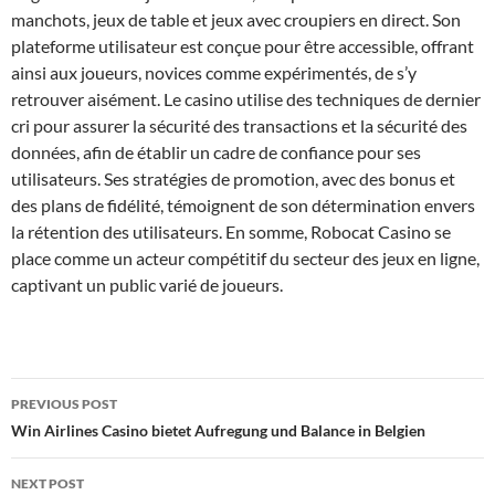
manchots, jeux de table et jeux avec croupiers en direct. Son
plateforme utilisateur est conçue pour être accessible, offrant
ainsi aux joueurs, novices comme expérimentés, de s’y
retrouver aisément. Le casino utilise des techniques de dernier
cri pour assurer la sécurité des transactions et la sécurité des
données, afin de établir un cadre de confiance pour ses
utilisateurs. Ses stratégies de promotion, avec des bonus et
des plans de fidélité, témoignent de son détermination envers
la rétention des utilisateurs. En somme, Robocat Casino se
place comme un acteur compétitif du secteur des jeux en ligne,
captivant un public varié de joueurs.
Post
PREVIOUS POST
navigation
Win Airlines Casino bietet Aufregung und Balance in Belgien
NEXT POST