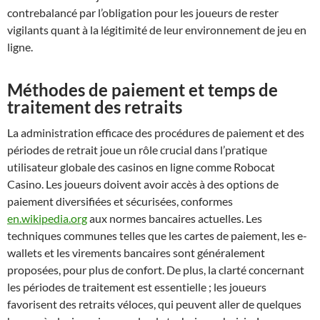
contrebalancé par l’obligation pour les joueurs de rester
vigilants quant à la légitimité de leur environnement de jeu en
ligne.
Méthodes de paiement et temps de
traitement des retraits
La administration efficace des procédures de paiement et des
périodes de retrait joue un rôle crucial dans l’pratique
utilisateur globale des casinos en ligne comme Robocat
Casino. Les joueurs doivent avoir accès à des options de
paiement diversifiées et sécurisées, conformes
en.wikipedia.org
aux normes bancaires actuelles. Les
techniques communes telles que les cartes de paiement, les e-
wallets et les virements bancaires sont généralement
proposées, pour plus de confort. De plus, la clarté concernant
les périodes de traitement est essentielle ; les joueurs
favorisent des retraits véloces, qui peuvent aller de quelques