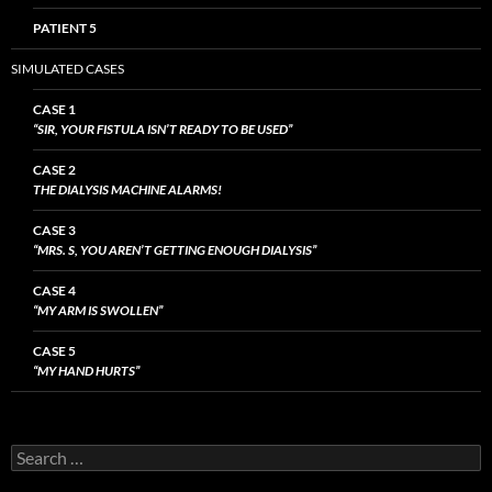
PATIENT 5
SIMULATED CASES
CASE 1
“SIR, YOUR FISTULA ISN’T READY TO BE USED”
CASE 2
THE DIALYSIS MACHINE ALARMS!
CASE 3
“MRS. S, YOU AREN’T GETTING ENOUGH DIALYSIS”
CASE 4
“MY ARM IS SWOLLEN”
CASE 5
“MY HAND HURTS”
Search
for: