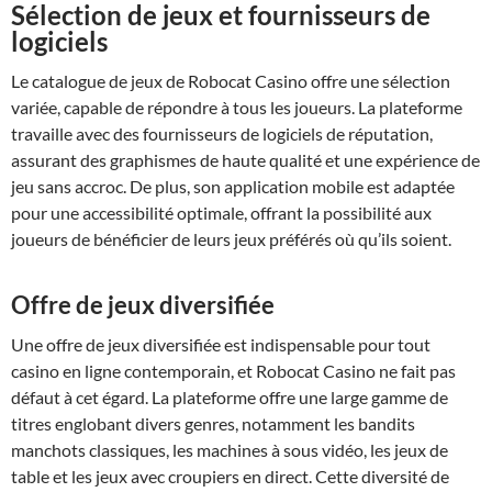
Sélection de jeux et fournisseurs de
logiciels
Le catalogue de jeux de Robocat Casino offre une sélection
variée, capable de répondre à tous les joueurs. La plateforme
travaille avec des fournisseurs de logiciels de réputation,
assurant des graphismes de haute qualité et une expérience de
jeu sans accroc. De plus, son application mobile est adaptée
pour une accessibilité optimale, offrant la possibilité aux
joueurs de bénéficier de leurs jeux préférés où qu’ils soient.
Offre de jeux diversifiée
Une offre de jeux diversifiée est indispensable pour tout
casino en ligne contemporain, et Robocat Casino ne fait pas
défaut à cet égard. La plateforme offre une large gamme de
titres englobant divers genres, notamment les bandits
manchots classiques, les machines à sous vidéo, les jeux de
table et les jeux avec croupiers en direct. Cette diversité de