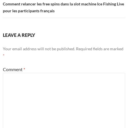
Comment relancer les free spins dans la slot machine Ice Fishing Live
pour les participants français
LEAVE A REPLY
Your email address will not be published.
Required fields are marked
*
Comment
*