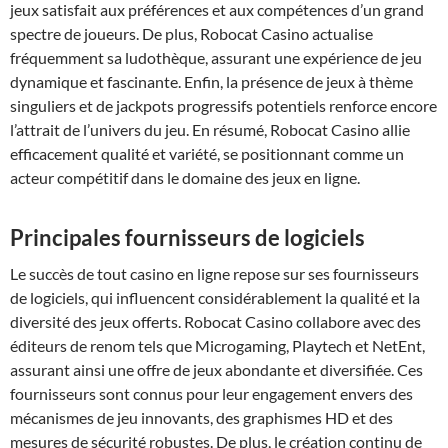
jeux satisfait aux préférences et aux compétences d’un grand
spectre de joueurs. De plus, Robocat Casino actualise
fréquemment sa ludothèque, assurant une expérience de jeu
dynamique et fascinante. Enfin, la présence de jeux à thème
singuliers et de jackpots progressifs potentiels renforce encore
l’attrait de l’univers du jeu. En résumé, Robocat Casino allie
efficacement qualité et variété, se positionnant comme un
acteur compétitif dans le domaine des jeux en ligne.
Principales fournisseurs de logiciels
Le succès de tout casino en ligne repose sur ses fournisseurs
de logiciels, qui influencent considérablement la qualité et la
diversité des jeux offerts. Robocat Casino collabore avec des
éditeurs de renom tels que Microgaming, Playtech et NetEnt,
assurant ainsi une offre de jeux abondante et diversifiée. Ces
fournisseurs sont connus pour leur engagement envers des
mécanismes de jeu innovants, des graphismes HD et des
mesures de sécurité robustes. De plus, le création continu de