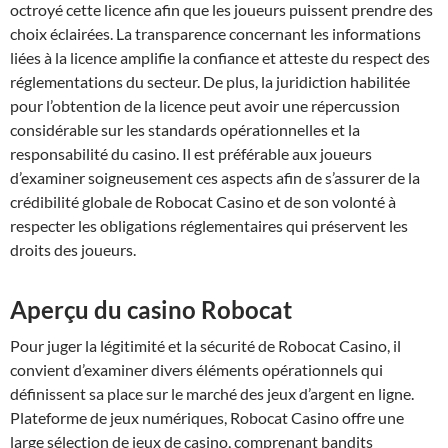
octroyé cette licence afin que les joueurs puissent prendre des
choix éclairées. La transparence concernant les informations
liées à la licence amplifie la confiance et atteste du respect des
réglementations du secteur. De plus, la juridiction habilitée
pour l’obtention de la licence peut avoir une répercussion
considérable sur les standards opérationnelles et la
responsabilité du casino. Il est préférable aux joueurs
d’examiner soigneusement ces aspects afin de s’assurer de la
crédibilité globale de Robocat Casino et de son volonté à
respecter les obligations réglementaires qui préservent les
droits des joueurs.
Aperçu du casino Robocat
Pour juger la légitimité et la sécurité de Robocat Casino, il
convient d’examiner divers éléments opérationnels qui
définissent sa place sur le marché des jeux d’argent en ligne.
Plateforme de jeux numériques, Robocat Casino offre une
large sélection de jeux de casino, comprenant bandits