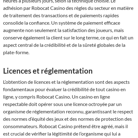
heures à plusieurs jours, selon la technique choisie. Le
adhésion par Robocat Casino des règles du secteur en matière
de traitement des transactions et de paiements rapides
consolide la confiance. Un système de paiement efficace
augmente non seulement la satisfaction des joueurs, mais
conserve également la client sur le long terme, ce qui en fait un
aspect central de la crédibilité et de la sûreté globales de la
plate-forme.
Licences et réglementation
L’obtention de licences et la réglementation sont des aspects
fondamentaux pour évaluer la crédibilité de tout casino en
ligne, y compris Robocat Casino. Un casino en ligne
respectable doit opérer sous une licence octroyée par un
organisme de réglementation reconnu, garantissant le respect
des normes d’équité des jeux et des normes de protection des
consommateurs. Robocat Casino prétend être agréé, mais il
est crucial de vérifier la légitimité de l’organisme qui lui a