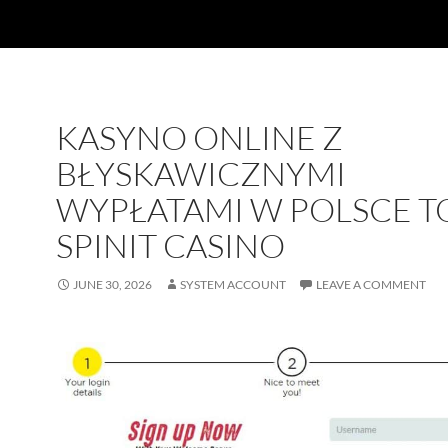
KASYNO ONLINE Z
BŁYSKAWICZNYMI
WYPŁATAMI W POLSCE T
SPINIT CASINO
JUNE 30, 2026
SYSTEM ACCOUNT
LEAVE A COMMENT