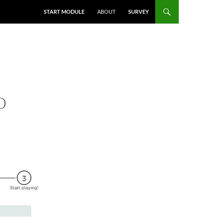
START MODULE
ABOUT
SURVEY
O