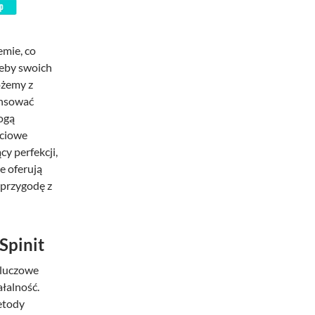
mie, co
zeby swoich
ożemy z
ansować
ogą
ściowe
y perfekcji,
e oferują
 przygodę z
Spinit
kluczowe
ałalność.
etody