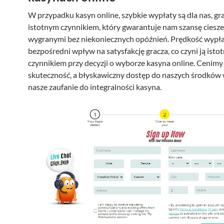
W przypadku kasyn online, szybkie wypłaty są dla nas, gra
istotnym czynnikiem, który gwarantuje nam szansę ciesze
wygranymi bez niekoniecznych opóźnień. Prędkość wypł
bezpośredni wpływ na satysfakcję gracza, co czyni ją ist
czynnikiem przy decyzji o wyborze kasyna online. Cenimy
skuteczność, a błyskawiczny dostęp do naszych środków
nasze zaufanie do integralności kasyna.