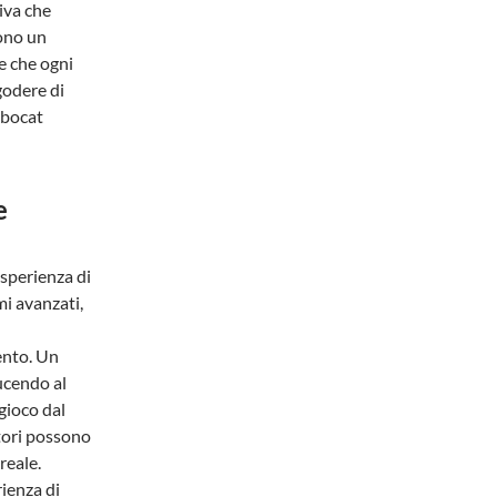
iva che
vono un
e che ogni
godere di
obocat
e
esperienza di
mi avanzati,
ento. Un
ducendo al
gioco dal
atori possono
reale.
rienza di