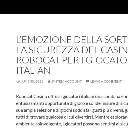
L’EMOZIONE DELLA SORT
LA SICUREZZA DEL CASI
ROBOCAT PER I GIOCATO
ITALIANI
JUNE 30, 2026
SYSTEM ACCOUNT
LEAVE A COMMENT
Robocat Casino offre ai giocatori italiani una combinazion
entusiasmanti opportunità di gioco e solide misure di sicu
sua ampia selezione di giochi soddisfa i gusti più diversi,
tutti di trovare qualcosa di cui divertirsi. Mentre esplora
ambiente coinvolgente, i giocatori possono sentirsi al sicu