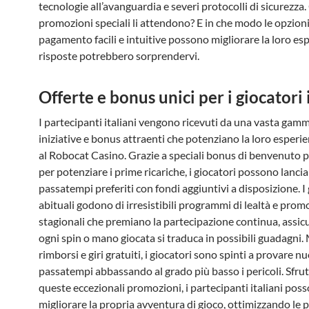
tecnologie all’avanguardia e severi protocolli di sicurezza.
promozioni speciali li attendono? E in che modo le opzioni
pagamento facili e intuitive possono migliorare la loro es
risposte potrebbero sorprendervi.
Offerte e bonus unici per i giocatori 
I partecipanti italiani vengono ricevuti da una vasta gamm
iniziative e bonus attraenti che potenziano la loro esperie
al Robocat Casino. Grazie a speciali bonus di benvenuto p
per potenziare i prime ricariche, i giocatori possono lancia
passatempi preferiti con fondi aggiuntivi a disposizione. I
abituali godono di irresistibili programmi di lealtà e prom
stagionali che premiano la partecipazione continua, assi
ogni spin o mano giocata si traduca in possibili guadagni
rimborsi e giri gratuiti, i giocatori sono spinti a provare n
passatempi abbassando al grado più basso i pericoli. Sfru
queste eccezionali promozioni, i partecipanti italiani pos
migliorare la propria avventura di gioco, ottimizzando le 