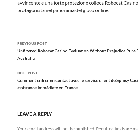
avvincente e una forte protezione colloca Robocat Casin
protagonista nel panorama del gioco online.
Post
PREVIOUS POST
navigation
Unfiltered Robocat Casino Evaluation Without Prejudice Pure F
Australia
NEXT POST
Comment entrer en contact avec le service client de Spinsy Cas
assistance immédiate en France
LEAVE A REPLY
Your email address will not be published.
Required fields are 