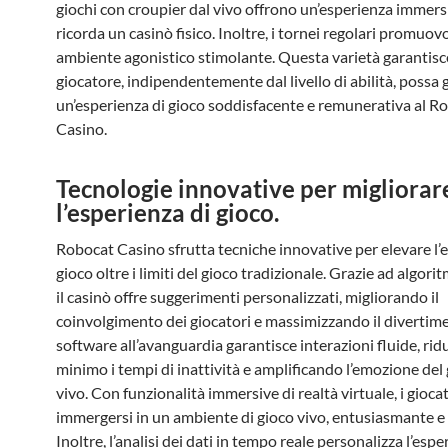
giochi con croupier dal vivo offrono un’esperienza immers
ricorda un casinò fisico. Inoltre, i tornei regolari promuo
ambiente agonistico stimolante. Questa varietà garantisc
giocatore, indipendentemente dal livello di abilità, possa 
un’esperienza di gioco soddisfacente e remunerativa al R
Casino.
Tecnologie innovative per migliorar
l’esperienza di gioco.
Robocat Casino sfrutta tecniche innovative per elevare l’
gioco oltre i limiti del gioco tradizionale. Grazie ad algorit
il casinò offre suggerimenti personalizzati, migliorando il
coinvolgimento dei giocatori e massimizzando il divertim
software all’avanguardia garantisce interazioni fluide, ri
minimo i tempi di inattività e amplificando l’emozione del 
vivo. Con funzionalità immersive di realtà virtuale, i gioc
immergersi in un ambiente di gioco vivo, entusiasmante e 
Inoltre, l’analisi dei dati in tempo reale personalizza l’espe