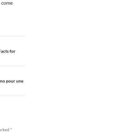
o come
acts for
ino pour une
marked
*