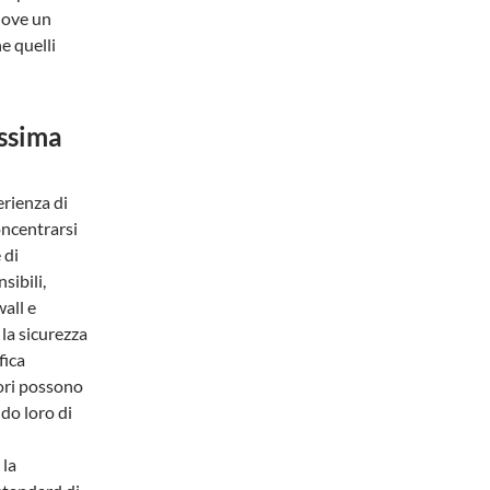
uove un
e quelli
assima
erienza di
concentrarsi
 di
sibili,
all e
la sicurezza
fica
tori possono
do loro di
 la