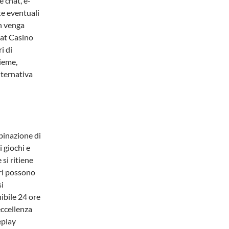
e chat, e-
te eventuali
n venga
cat Casino
i di
sieme,
lternativa
mbinazione di
i giochi e
 si ritiene
ori possono
si
ibile 24 ore
eccellenza
eplay