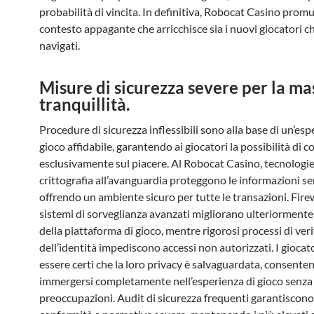
probabilità di vincita. In definitiva, Robocat Casino prom
contesto appagante che arricchisce sia i nuovi giocatori ch
navigati.
Misure di sicurezza severe per la m
tranquillità.
Procedure di sicurezza inflessibili sono alla base di un’esp
gioco affidabile, garantendo ai giocatori la possibilità di 
esclusivamente sul piacere. Al Robocat Casino, tecnologie
crittografia all’avanguardia proteggono le informazioni sen
offrendo un ambiente sicuro per tutte le transazioni. Firew
sistemi di sorveglianza avanzati migliorano ulteriormente 
della piattaforma di gioco, mentre rigorosi processi di veri
dell’identità impediscono accessi non autorizzati. I gioca
essere certi che la loro privacy è salvaguardata, consenten
immergersi completamente nell’esperienza di gioco senza
preoccupazioni. Audit di sicurezza frequenti garantiscono