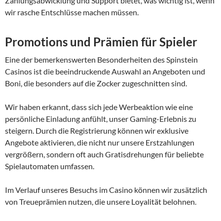
Zahlungsabwicklung und Support bietet, was wichtig ist, wenn
wir rasche Entschlüsse machen müssen.
Promotions und Prämien für Spieler
Eine der bemerkenswerten Besonderheiten des Spinstein
Casinos ist die beeindruckende Auswahl an Angeboten und
Boni, die besonders auf die Zocker zugeschnitten sind.
Wir haben erkannt, dass sich jede Werbeaktion wie eine
persönliche Einladung anfühlt, unser Gaming-Erlebnis zu
steigern. Durch die Registrierung können wir exklusive
Angebote aktivieren, die nicht nur unsere Erstzahlungen
vergrößern, sondern oft auch Gratisdrehungen für beliebte
Spielautomaten umfassen.
Im Verlauf unseres Besuchs im Casino können wir zusätzlich
von Treueprämien nutzen, die unsere Loyalität belohnen.