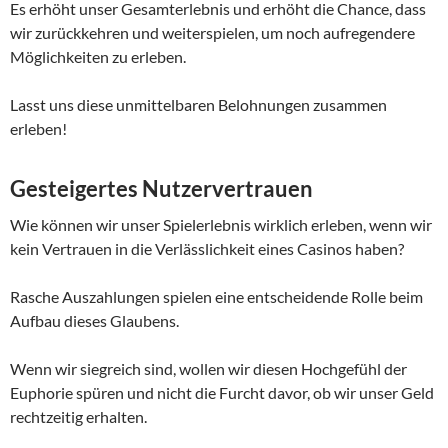
Es erhöht unser Gesamterlebnis und erhöht die Chance, dass
wir zurückkehren und weiterspielen, um noch aufregendere
Möglichkeiten zu erleben.
Lasst uns diese unmittelbaren Belohnungen zusammen
erleben!
Gesteigertes Nutzervertrauen
Wie können wir unser Spielerlebnis wirklich erleben, wenn wir
kein Vertrauen in die Verlässlichkeit eines Casinos haben?
Rasche Auszahlungen spielen eine entscheidende Rolle beim
Aufbau dieses Glaubens.
Wenn wir siegreich sind, wollen wir diesen Hochgefühl der
Euphorie spüren und nicht die Furcht davor, ob wir unser Geld
rechtzeitig erhalten.