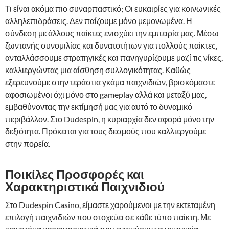
Τι είναι ακόμα πιο συναρπαστικό; Οι ευκαιρίες για κοινωνικές
αλληλεπιδράσεις. Δεν παίζουμε μόνο μεμονωμένα. Η
σύνδεση με άλλους παίκτες ενισχύει την εμπειρία μας. Μέσω
ζωντανής συνομιλίας και δυνατοτήτων για πολλούς παίκτες,
ανταλλάσσουμε στρατηγικές και πανηγυρίζουμε μαζί τις νίκες,
καλλιεργώντας μια αίσθηση συλλογικότητας. Καθώς
εξερευνούμε στην τεράστια γκάμα παιχνιδιών, βρισκόμαστε
αφοσιωμένοι όχι μόνο στο gameplay αλλά και μεταξύ μας,
εμβαθύνοντας την εκτίμησή μας για αυτό το δυναμικό
περιβάλλον. Στο Dudespin, η κυριαρχία δεν αφορά μόνο την
δεξιότητα. Πρόκειται για τους δεσμούς που καλλιεργούμε
στην πορεία.
Ποικίλες Προσφορές και
Χαρακτηριστικά Παιχνιδιού
Στο Dudespin Casino, είμαστε χαρούμενοι με την εκτεταμένη
επιλογή παιχνιδιών που στοχεύει σε κάθε τύπο παίκτη. Με