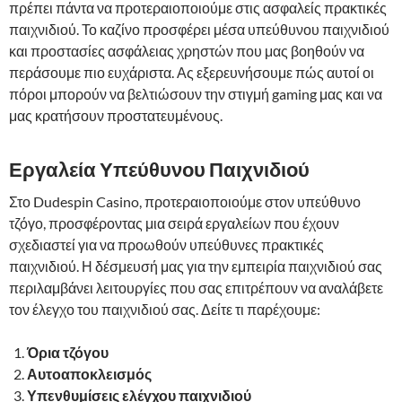
πρέπει πάντα να προτεραιοποιούμε στις ασφαλείς πρακτικές
παιχνιδιού. Το καζίνο προσφέρει μέσα υπεύθυνου παιχνιδιού
και προστασίες ασφάλειας χρηστών που μας βοηθούν να
περάσουμε πιο ευχάριστα. Ας εξερευνήσουμε πώς αυτοί οι
πόροι μπορούν να βελτιώσουν την στιγμή gaming μας και να
μας κρατήσουν προστατευμένους.
Εργαλεία Υπεύθυνου Παιχνιδιού
Στο Dudespin Casino, προτεραιοποιούμε στον υπεύθυνο
τζόγο, προσφέροντας μια σειρά εργαλείων που έχουν
σχεδιαστεί για να προωθούν υπεύθυνες πρακτικές
παιχνιδιού. Η δέσμευσή μας για την εμπειρία παιχνιδιού σας
περιλαμβάνει λειτουργίες που σας επιτρέπουν να αναλάβετε
τον έλεγχο του παιχνιδιού σας. Δείτε τι παρέχουμε:
Όρια τζόγου
Αυτοαποκλεισμός
Υπενθυμίσεις ελέγχου παιχνιδιού