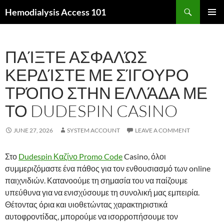
Skip
Search
Hemodialysis Access 101
to
PRIMAR
content
MENU
ΠΑΊΞΤΕ ΑΣΦΑΛΏΣ
ΚΕΡΔΊΣΤΕ ΜΕ ΣΊΓΟΥΡΟ
ΤΡΌΠΟ ΣΤΗΝ ΕΛΛΆΔΑ ΜΕ
ΤΟ DUDESPIN CASINO
JUNE 27, 2026
SYSTEM ACCOUNT
LEAVE A COMMENT
Στο
Dudespin Καζίνο Promo Code
Casino, όλοι
συμμεριζόμαστε ένα πάθος για τον ενθουσιασμό των online
παιχνιδιών. Κατανοούμε τη σημασία του να παίζουμε
υπεύθυνα για να ενισχύσουμε τη συνολική μας εμπειρία.
Θέτοντας όρια και υιοθετώντας χαρακτηριστικά
αυτοφροντίδας, μπορούμε να ισορροπήσουμε τον