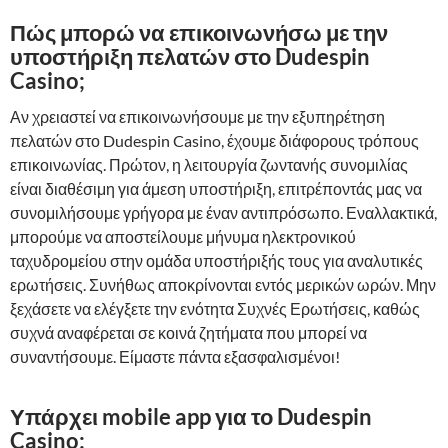
Πώς μπορώ να επικοινωνήσω με την
υποστήριξη πελατών στο Dudespin
Casino;
Αν χρειαστεί να επικοινωνήσουμε με την εξυπηρέτηση
πελατών στο Dudespin Casino, έχουμε διάφορους τρόπους
επικοινωνίας. Πρώτον, η λειτουργία ζωντανής συνομιλίας
είναι διαθέσιμη για άμεση υποστήριξη, επιτρέποντάς μας να
συνομιλήσουμε γρήγορα με έναν αντιπρόσωπο. Εναλλακτικά,
μπορούμε να αποστείλουμε μήνυμα ηλεκτρονικού
ταχυδρομείου στην ομάδα υποστήριξής τους για αναλυτικές
ερωτήσεις. Συνήθως αποκρίνονται εντός μερικών ωρών. Μην
ξεχάσετε να ελέγξετε την ενότητα Συχνές Ερωτήσεις, καθώς
συχνά αναφέρεται σε κοινά ζητήματα που μπορεί να
συναντήσουμε. Είμαστε πάντα εξασφαλισμένοι!
Υπάρχει mobile app για το Dudespin
Casino;