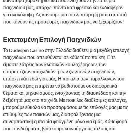
καινοτόμα χαρακτηριστικά που ενισχύουν την εμπειρία
παιχνιδιού μας, υπάρχει πάντα κάτι φρέσκο και ενδιαφέρον
για ανακάλυψη. Ας κάνουμε μια πιο λεπτομερή ματιά σε αυτά
που κάνουν τις προσφορές παιχνιδιών μας να ξεχωρίζουν!
Εκτεταμένη Επιλογή Παιχνιδιών
Το Dudespin Casino στην Ελλάδα διαθέτει μια μεγάλη επιλογή
παιχνιδιών που απευθύνεται σε κάθε τύπο παίκτη. Είτε
είμαστε λάτρεις των κλασικών κουλοχέρηδων, των
επιτραπέζιων παιχνιδιών ή των ζωντανών παιχνιδιών,
υπάρχει κάτι εδώ για εμάς. Η ποικιλία των παραλλαγών του
παιχνιδιού μας επιτρέπει να βυθιστούμε σε διαφορετικά
θέματα και μηχανισμούς, ενισχύοντας τη διασκέδαση και την
δεξιότητά μας στο παιχνίδι. Με ποικίλες διαθέσιμες επιλογές,
μπορούμε εύκολα να προσαρμόσουμε τις επιλογές μας με τις
επιθυμίες των παικτών μας, διασφαλίζοντας μια
συναρπαστική εμπειρία φτιαγμένη μόνο για εμάς. Κάθε φορά
που συνδεόμαστε, βρίσκουμε καινούργιους τίτλους και