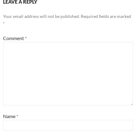
LEAVE A REPLY
Your email address will not be published.
Required fields are marked
*
Comment
*
Name
*