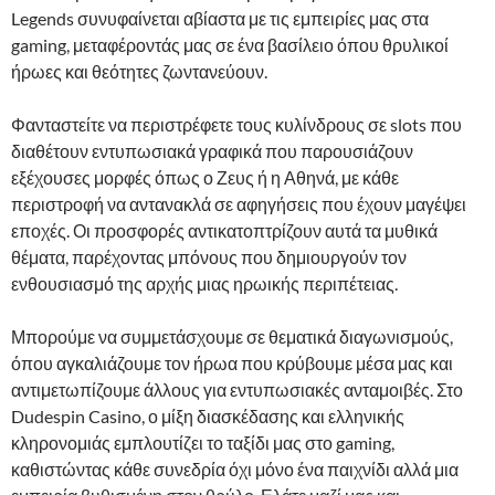
Legends συνυφαίνεται αβίαστα με τις εμπειρίες μας στα
gaming, μεταφέροντάς μας σε ένα βασίλειο όπου θρυλικοί
ήρωες και θεότητες ζωντανεύουν.
Φανταστείτε να περιστρέφετε τους κυλίνδρους σε slots που
διαθέτουν εντυπωσιακά γραφικά που παρουσιάζουν
εξέχουσες μορφές όπως ο Ζευς ή η Αθηνά, με κάθε
περιστροφή να αντανακλά σε αφηγήσεις που έχουν μαγέψει
εποχές. Οι προσφορές αντικατοπτρίζουν αυτά τα μυθικά
θέματα, παρέχοντας μπόνους που δημιουργούν τον
ενθουσιασμό της αρχής μιας ηρωικής περιπέτειας.
Μπορούμε να συμμετάσχουμε σε θεματικά διαγωνισμούς,
όπου αγκαλιάζουμε τον ήρωα που κρύβουμε μέσα μας και
αντιμετωπίζουμε άλλους για εντυπωσιακές ανταμοιβές. Στο
Dudespin Casino, ο μίξη διασκέδασης και ελληνικής
κληρονομιάς εμπλουτίζει το ταξίδι μας στο gaming,
καθιστώντας κάθε συνεδρία όχι μόνο ένα παιχνίδι αλλά μια