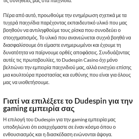
τις συνήθειές μας στα παιχνίδια.
Πέρα από αυτό, προωθούμε την ενημέρωση σχετικά με τα
τυχερά παιχνίδια παρέχοντας εκπαιδευτικό υλικό που μας
βοηθούν να αντιληφθούμε τους ρίσκα που συνοδεύει ο
στοιχηματισμός. Το υλικό που ανανεώνεται συχνά βοηθά να
διασφαλίσουμε ότι είμαστε ενημερωμένοι και έχουμε τη
δυνατότητα να παίρνουμε ορθές αποφάσεις. Συνδυάζοντας
αυτές τις πρωτοβουλίες, το Dudespin Casino όχι μόνο
βελτιώνει την εμπειρία παιχνιδιού μας, αλλά ενισχύει επίσης
μια κουλτούρα προστασίας και ευθύνης που είναι για όλους
μας να υιοθετήσουμε.
Γιατί να επιλέξετε το Dudespin για την
gaming εμπειρία σας
Η επιλογή του Dudespin για την gaming εμπειρία μας
υποδηλώνει ότι εισερχόμαστε σε έναν κόσμο όπου ο
ενθουσιασμός και η διασκέδαση ενώνονται άψογα.