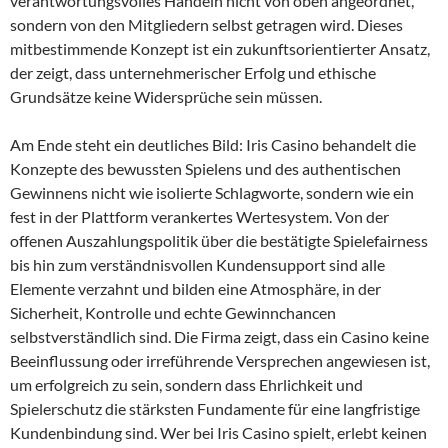
verantwortungsvolles Handeln nicht von oben angeordnet,
sondern von den Mitgliedern selbst getragen wird. Dieses
mitbestimmende Konzept ist ein zukunftsorientierter Ansatz,
der zeigt, dass unternehmerischer Erfolg und ethische
Grundsätze keine Widersprüche sein müssen.
Am Ende steht ein deutliches Bild: Iris Casino behandelt die
Konzepte des bewussten Spielens und des authentischen
Gewinnens nicht wie isolierte Schlagworte, sondern wie ein
fest in der Plattform verankertes Wertesystem. Von der
offenen Auszahlungspolitik über die bestätigte Spielefairness
bis hin zum verständnisvollen Kundensupport sind alle
Elemente verzahnt und bilden eine Atmosphäre, in der
Sicherheit, Kontrolle und echte Gewinnchancen
selbstverständlich sind. Die Firma zeigt, dass ein Casino keine
Beeinflussung oder irreführende Versprechen angewiesen ist,
um erfolgreich zu sein, sondern dass Ehrlichkeit und
Spielerschutz die stärksten Fundamente für eine langfristige
Kundenbindung sind. Wer bei Iris Casino spielt, erlebt keinen