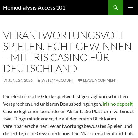
Skip
Search
Hemodialysis Access 101
to
PRIMAR
content
MENU
VERANTWORTUNGSVOLL
SPIELEN, ECHT GEWINNEN
– MIT IRIS CASINO FÜR
DEUTSCHLAND
JUNE 24, 2026
SYSTEM ACCOUNT
LEAVE A COMMENT
Die elektronische Glücksspielwelt ist geprägt von schnellen
Versprechen und unklaren Bonusbedingungen.
iris no deposit
Casino legt einen besonderen Akzent. Die Plattform verbindet
zwei Dinge miteinander, die auf den ersten Blick kaum
vereinbar erscheinen: verantwortungsbewusstes Spielen und
das echte, reine Gewinnerlebnis. Die Marke erscheint nicht als