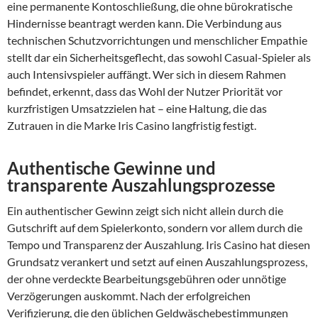
eine permanente Kontoschließung, die ohne bürokratische
Hindernisse beantragt werden kann. Die Verbindung aus
technischen Schutzvorrichtungen und menschlicher Empathie
stellt dar ein Sicherheitsgeflecht, das sowohl Casual-Spieler als
auch Intensivspieler auffängt. Wer sich in diesem Rahmen
befindet, erkennt, dass das Wohl der Nutzer Priorität vor
kurzfristigen Umsatzzielen hat – eine Haltung, die das
Zutrauen in die Marke Iris Casino langfristig festigt.
Authentische Gewinne und
transparente Auszahlungsprozesse
Ein authentischer Gewinn zeigt sich nicht allein durch die
Gutschrift auf dem Spielerkonto, sondern vor allem durch die
Tempo und Transparenz der Auszahlung. Iris Casino hat diesen
Grundsatz verankert und setzt auf einen Auszahlungsprozess,
der ohne verdeckte Bearbeitungsgebühren oder unnötige
Verzögerungen auskommt. Nach der erfolgreichen
Verifizierung, die den üblichen Geldwäschebestimmungen