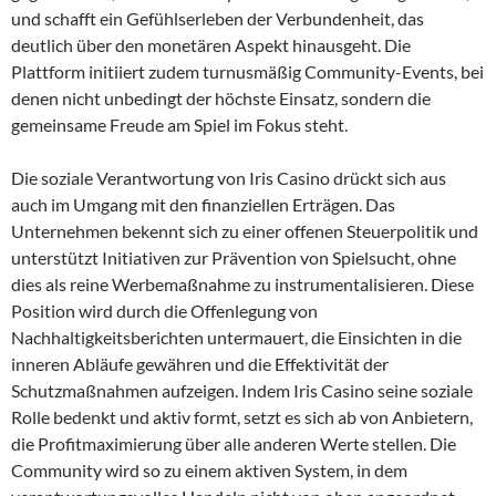
und schafft ein Gefühlserleben der Verbundenheit, das
deutlich über den monetären Aspekt hinausgeht. Die
Plattform initiiert zudem turnusmäßig Community-Events, bei
denen nicht unbedingt der höchste Einsatz, sondern die
gemeinsame Freude am Spiel im Fokus steht.
Die soziale Verantwortung von Iris Casino drückt sich aus
auch im Umgang mit den finanziellen Erträgen. Das
Unternehmen bekennt sich zu einer offenen Steuerpolitik und
unterstützt Initiativen zur Prävention von Spielsucht, ohne
dies als reine Werbemaßnahme zu instrumentalisieren. Diese
Position wird durch die Offenlegung von
Nachhaltigkeitsberichten untermauert, die Einsichten in die
inneren Abläufe gewähren und die Effektivität der
Schutzmaßnahmen aufzeigen. Indem Iris Casino seine soziale
Rolle bedenkt und aktiv formt, setzt es sich ab von Anbietern,
die Profitmaximierung über alle anderen Werte stellen. Die
Community wird so zu einem aktiven System, in dem