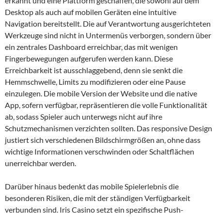
erkannt und eine Plattform geschaffen, die sowohl auf dem
Desktop als auch auf mobilen Geräten eine intuitive
Navigation bereitstellt. Die auf Verantwortung ausgerichteten
Werkzeuge sind nicht in Untermenüs verborgen, sondern über
ein zentrales Dashboard erreichbar, das mit wenigen
Fingerbewegungen aufgerufen werden kann. Diese
Erreichbarkeit ist ausschlaggebend, denn sie senkt die
Hemmschwelle, Limits zu modifizieren oder eine Pause
einzulegen. Die mobile Version der Website und die native
App, sofern verfügbar, repräsentieren die volle Funktionalität
ab, sodass Spieler auch unterwegs nicht auf ihre
Schutzmechanismen verzichten sollten. Das responsive Design
justiert sich verschiedenen Bildschirmgrößen an, ohne dass
wichtige Informationen verschwinden oder Schaltflächen
unerreichbar werden.
Darüber hinaus bedenkt das mobile Spielerlebnis die
besonderen Risiken, die mit der ständigen Verfügbarkeit
verbunden sind. Iris Casino setzt ein spezifische Push-