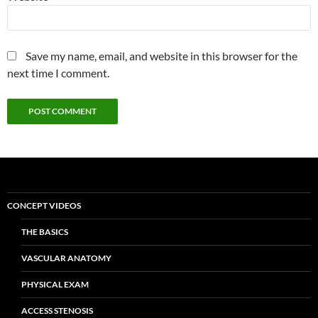
Save my name, email, and website in this browser for the
next time I comment.
CONCEPT VIDEOS
THE BASICS
VASCULAR ANATOMY
PHYSICAL EXAM
ACCESS STENOSIS