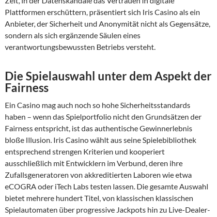
Zeit, in der Datenskandale das Vertrauen in digitale
Plattformen erschüttern, präsentiert sich Iris Casino als ein
Anbieter, der Sicherheit und Anonymität nicht als Gegensätze,
sondern als sich ergänzende Säulen eines
verantwortungsbewussten Betriebs versteht.
Die Spielauswahl unter dem Aspekt der
Fairness
Ein Casino mag auch noch so hohe Sicherheitsstandards
haben – wenn das Spielportfolio nicht den Grundsätzen der
Fairness entspricht, ist das authentische Gewinnerlebnis
bloße Illusion. Iris Casino wählt aus seine Spielebibliothek
entsprechend strengen Kriterien und kooperiert
ausschließlich mit Entwicklern im Verbund, deren ihre
Zufallsgeneratoren von akkreditierten Laboren wie etwa
eCOGRA oder iTech Labs testen lassen. Die gesamte Auswahl
bietet mehrere hundert Titel, von klassischen klassischen
Spielautomaten über progressive Jackpots hin zu Live-Dealer-