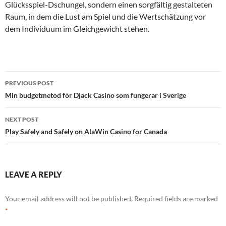
Glücksspiel-Dschungel, sondern einen sorgfältig gestalteten
Raum, in dem die Lust am Spiel und die Wertschätzung vor
dem Individuum im Gleichgewicht stehen.
Post
PREVIOUS POST
navigation
Min budgetmetod för Djack Casino som fungerar i Sverige
NEXT POST
Play Safely and Safely on AlaWin Casino for Canada
LEAVE A REPLY
Your email address will not be published.
Required fields are marked
*