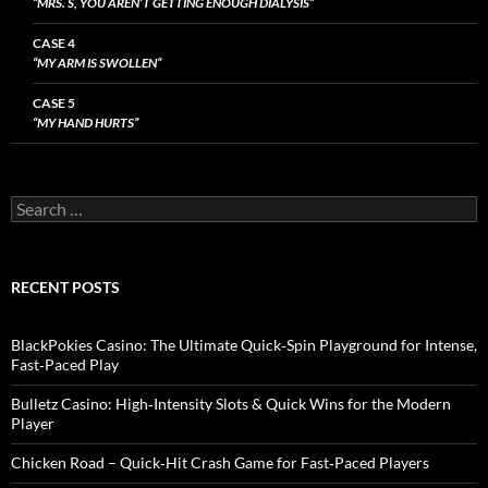
“MRS. S, YOU AREN’T GETTING ENOUGH DIALYSIS”
CASE 4
“MY ARM IS SWOLLEN”
CASE 5
“MY HAND HURTS”
Search
for:
RECENT POSTS
BlackPokies Casino: The Ultimate Quick‑Spin Playground for Intense,
Fast‑Paced Play
Bulletz Casino: High‑Intensity Slots & Quick Wins for the Modern
Player
Chicken Road – Quick‑Hit Crash Game for Fast‑Paced Players