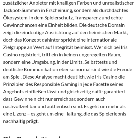
zusätzlicher Anbieter mit knalligen Farben und unrealistischen
Jackpot-Summen in Erscheinung, sondern als durchdachtes
Ökosystem, in dem Spielerschutz, Transparenz und echte
Gewinnchancen eine Einheit bilden. Die deutsche Domain
zeigt die eindeutige Ausrichtung auf den heimischen Markt,
doch das Konzept dahinter spricht eine internationale
Zielgruppe an Wert auf Integrität beimisst. Wer sich bei Iris
Casino registriert, tritt ein in keinen ungeregelten Raum,
sondern eine Umgebung, in der Limits, Selbsttests und
deutliche Kommunikation ebenso normal sind wie die Freude
am Spiel. Diese Analyse macht deutlich, wie Iris Casino die
Prinzipien des Responsible Gaming in jede Facette seines
Angebots einfließen lässt und gleichzeitig dafür garantiert,
dass Gewinne nicht nur erreichbar, sondern auch
nachvollziehbar und authentisch sind. Es geht um mehr als
eine Lizenz – es geht um eine Haltung, die das Spielerlebnis
nachhaltig prägt.