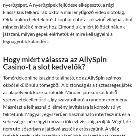
nyerőgépet. A nyerőgépek fejlődése elképesztő, a régi
klasszikus félkarú rablóktól a mai lenyűgöző videó slotokig.
Oldalunkon beletekintést kaphat ebbe a sokszínű világba, ahol
minden játék élményt hoz. Elmondjuk, miért jó ötlet nálunk
játszani, milyen gépek elérhetők és mire kell ügyelni a
legnagyobb kalandért.
Hogy miért válassza az AllySpin
Casino-t a slot kedvelők?
Tömérdek online kaszinó található, de az AllySpin számos
okból elkülönül a tömegből. A biztonság és a tisztességes játék
az alapelveink közé sorolódik. Minden játékunkat külső
szervezetek ellenőrzik, így szavatolható a random eredmény.
Másrészt a felhasználói élmény javítására is komoly súlyt
fektetünk. Magyar , egyszerűen használható interfészünk és a
sebességes pénzügyi tranzakciók ezt visszaigazolják. Végül, de
nem utolsósorban a játékválaszték a erősségünk. A világ
legjobb szoftverfejlesztőinek legújabb és legtöbbet játszott