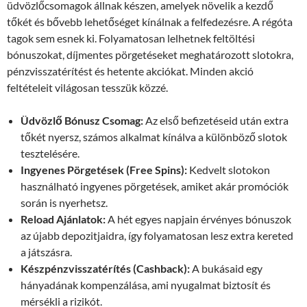
üdvözlőcsomagok állnak készen, amelyek növelik a kezdő
tőkét és bővebb lehetőséget kínálnak a felfedezésre. A régóta
tagok sem esnek ki. Folyamatosan lelhetnek feltöltési
bónuszokat, díjmentes pörgetéseket meghatározott slotokra,
pénzvisszatérítést és hetente akciókat. Minden akció
feltételeit világosan tesszük közzé.
Üdvözlő Bónusz Csomag:
Az első befizetéseid után extra
tőkét nyersz, számos alkalmat kínálva a különböző slotok
tesztelésére.
Ingyenes Pörgetések (Free Spins):
Kedvelt slotokon
használható ingyenes pörgetések, amiket akár promóciók
során is nyerhetsz.
Reload Ajánlatok:
A hét egyes napjain érvényes bónuszok
az újabb depozitjaidra, így folyamatosan lesz extra kereted
a játszásra.
Készpénzvisszatérítés (Cashback):
A bukásaid egy
hányadának kompenzálása, ami nyugalmat biztosít és
mérsékli a rizikót.