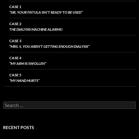
CASE 1
“SIR, YOUR FISTULA ISN’T READY TO BE USED”
CASE 2
THE DIALYSIS MACHINE ALARMS!
CASE 3
“MRS. S, YOU AREN’T GETTING ENOUGH DIALYSIS”
CASE 4
“MY ARM IS SWOLLEN”
CASE 5
“MY HAND HURTS”
Search
for:
RECENT POSTS