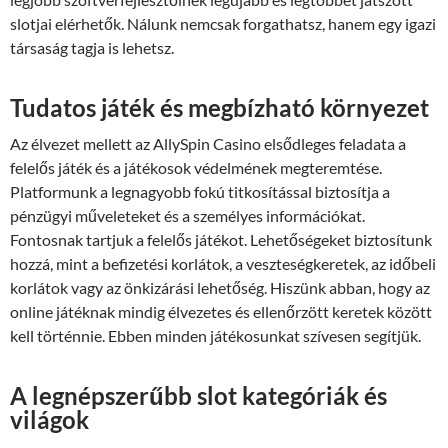
slotjai elérhetők. Nálunk nemcsak forgathatsz, hanem egy igazi
társaság tagja is lehetsz.
Tudatos játék és megbízható környezet
Az élvezet mellett az AllySpin Casino elsődleges feladata a
felelős játék és a játékosok védelmének megteremtése.
Platformunk a legnagyobb fokú titkosítással biztosítja a
pénzügyi műveleteket és a személyes információkat.
Fontosnak tartjuk a felelős játékot. Lehetőségeket biztosítunk
hozzá, mint a befizetési korlátok, a veszteségkeretek, az időbeli
korlátok vagy az önkizárási lehetőség. Hiszünk abban, hogy az
online játéknak mindig élvezetes és ellenőrzött keretek között
kell történnie. Ebben minden játékosunkat szívesen segítjük.
A legnépszerűbb slot kategóriák és
világok