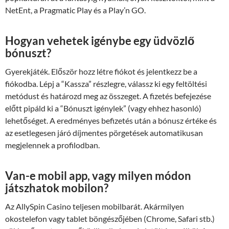
NetEnt, a Pragmatic Play és a Play’n GO.
Hogyan vehetek igénybe egy üdvözlő
bónuszt?
Gyerekjáték. Először hozz létre fiókot és jelentkezz be a
fiókodba. Lépj a “Kassza” részlegre, válassz ki egy feltöltési
metódust és határozd meg az összeget. A fizetés befejezése
előtt pipáld ki a “Bónuszt igénylek” (vagy ehhez hasonló)
lehetőséget. A eredményes befizetés után a bónusz értéke és
az esetlegesen járó díjmentes pörgetések automatikusan
megjelennek a profilodban.
Van-e mobil app, vagy milyen módon
játszhatok mobilon?
Az AllySpin Casino teljesen mobilbarát. Akármilyen
okostelefon vagy tablet böngészőjében (Chrome, Safari stb.)