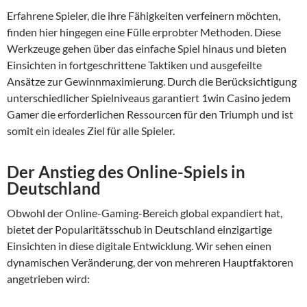
Erfahrene Spieler, die ihre Fähigkeiten verfeinern möchten,
finden hier hingegen eine Fülle erprobter Methoden. Diese
Werkzeuge gehen über das einfache Spiel hinaus und bieten
Einsichten in fortgeschrittene Taktiken und ausgefeilte
Ansätze zur Gewinnmaximierung. Durch die Berücksichtigung
unterschiedlicher Spielniveaus garantiert 1win Casino jedem
Gamer die erforderlichen Ressourcen für den Triumph und ist
somit ein ideales Ziel für alle Spieler.
Der Anstieg des Online-Spiels in
Deutschland
Obwohl der Online-Gaming-Bereich global expandiert hat,
bietet der Popularitätsschub in Deutschland einzigartige
Einsichten in diese digitale Entwicklung. Wir sehen einen
dynamischen Veränderung, der von mehreren Hauptfaktoren
angetrieben wird: