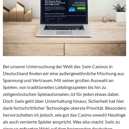
Bei unserer Untersuchung der Welt des 1win Casinos in
Deutschland finden wir eine außergewöhnliche Mischung aus
Spannung und Vertrauen. Mit seiner großen Auswahl an
Spielen, von traditionellen Lieblingsspielen bis hin zu
zeitgenössischen Spielautomaten, ist für jeden etwas dabei.
Doch 1win geht über Unterhaltung hinaus; Sicherheit hat hier
dank fortschrittlicher Technologie oberste Priorität. Besonders
hervorzuheben ist jedoch, wie gut das Casino sowohl Neulinge
als auch versierte Spieler anspricht. Was also macht 1win zu
einer so gefragten Wahl auf dem boomenden deutschen