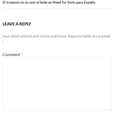
El trayecto no es solo el bote en Need for Slots para España
LEAVE A REPLY
Your email address will not be published.
Required fields are marked
*
Comment
*