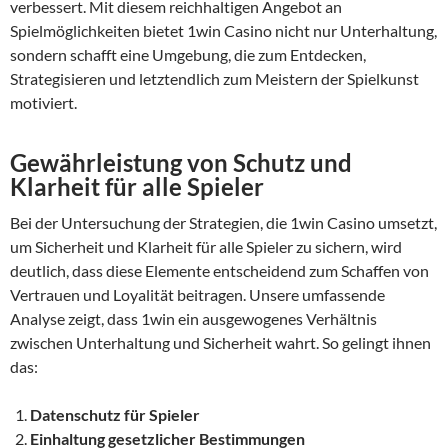
verbessert. Mit diesem reichhaltigen Angebot an
Spielmöglichkeiten bietet 1win Casino nicht nur Unterhaltung,
sondern schafft eine Umgebung, die zum Entdecken,
Strategisieren und letztendlich zum Meistern der Spielkunst
motiviert.
Gewährleistung von Schutz und
Klarheit für alle Spieler
Bei der Untersuchung der Strategien, die 1win Casino umsetzt,
um Sicherheit und Klarheit für alle Spieler zu sichern, wird
deutlich, dass diese Elemente entscheidend zum Schaffen von
Vertrauen und Loyalität beitragen. Unsere umfassende
Analyse zeigt, dass 1win ein ausgewogenes Verhältnis
zwischen Unterhaltung und Sicherheit wahrt. So gelingt ihnen
das:
Datenschutz für Spieler
Einhaltung gesetzlicher Bestimmungen