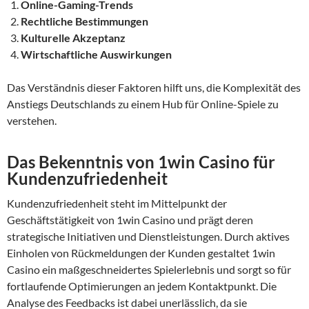
Online-Gaming-Trends
Rechtliche Bestimmungen
Kulturelle Akzeptanz
Wirtschaftliche Auswirkungen
Das Verständnis dieser Faktoren hilft uns, die Komplexität des
Anstiegs Deutschlands zu einem Hub für Online-Spiele zu
verstehen.
Das Bekenntnis von 1win Casino für
Kundenzufriedenheit
Kundenzufriedenheit steht im Mittelpunkt der
Geschäftstätigkeit von 1win Casino und prägt deren
strategische Initiativen und Dienstleistungen. Durch aktives
Einholen von Rückmeldungen der Kunden gestaltet 1win
Casino ein maßgeschneidertes Spielerlebnis und sorgt so für
fortlaufende Optimierungen an jedem Kontaktpunkt. Die
Analyse des Feedbacks ist dabei unerlässlich, da sie