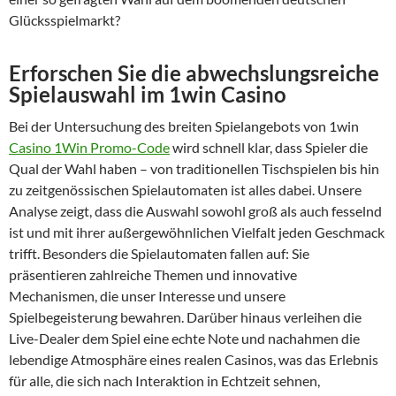
Glücksspielmarkt?
Erforschen Sie die abwechslungsreiche
Spielauswahl im 1win Casino
Bei der Untersuchung des breiten Spielangebots von 1win
Casino 1Win Promo-Code
wird schnell klar, dass Spieler die
Qual der Wahl haben – von traditionellen Tischspielen bis hin
zu zeitgenössischen Spielautomaten ist alles dabei. Unsere
Analyse zeigt, dass die Auswahl sowohl groß als auch fesselnd
ist und mit ihrer außergewöhnlichen Vielfalt jeden Geschmack
trifft. Besonders die Spielautomaten fallen auf: Sie
präsentieren zahlreiche Themen und innovative
Mechanismen, die unser Interesse und unsere
Spielbegeisterung bewahren. Darüber hinaus verleihen die
Live-Dealer dem Spiel eine echte Note und nachahmen die
lebendige Atmosphäre eines realen Casinos, was das Erlebnis
für alle, die sich nach Interaktion in Echtzeit sehnen,