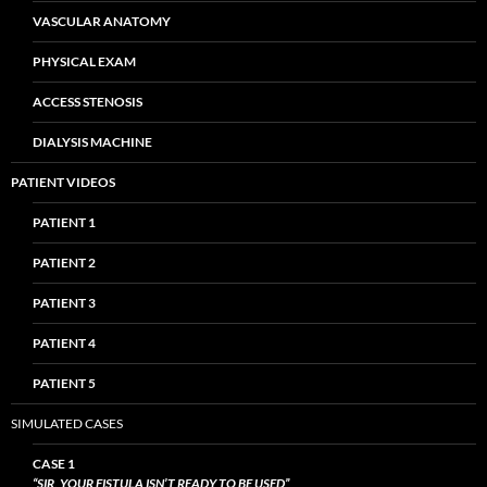
VASCULAR ANATOMY
PHYSICAL EXAM
ACCESS STENOSIS
DIALYSIS MACHINE
PATIENT VIDEOS
PATIENT 1
PATIENT 2
PATIENT 3
PATIENT 4
PATIENT 5
SIMULATED CASES
CASE 1
“SIR, YOUR FISTULA ISN’T READY TO BE USED”