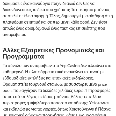
δοκιμάσεις ένα καινούργιο παιχνίδι αλλά δεν θες να
διακινδυνεύσεις τα δικά σου χρήματα; Το ημερήσιο μπόνους
αποτελεί η τέλεια αφορμή. Τέλος, δημιουργεί μια αίσθηση ότι η
πλατφόρμα σε εκτιμά και σε περιμένει κάθε φορά. Δεν είσαι
απλώς ένας αριθμός, αλλά ένας τακτικός επισκέπτης που
ανταμείβεται.
Άλλες Εξαιρετικές Προνομιακές και
Προγράμματα
Το σύνολο των ανταμοιβών στο Yep Casino δεν τελειώνει στο
καθημερινό. Η πλατφόρμα τακτικά ανανεώνει το μενού με
εβδομαδιαίες εκπλήξεις και εποχιακές εκδηλώσεις.
Οραματιστείτε τουρνουά στα slots με συσσωρευμένα prize
pools που αγγίζουν τα δεκάδες χιλιάδες ευρώ. Ή προσφορές
όπου εσύ επιλέγεις τι είδους μπόνους θέλεις: επιπλέον
περιστροφές ή υψηλότερο ποσοστό κατάθεσης; Υφίστανται
και εκδηλώσεις για τις γιορτές, όπως Χριστούγεννα ή Πάσχα,
με μοναδικά δώρα και προκλήσεις. Κάθε εβδομάδα φέρνει