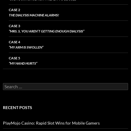
CASE 2
THE DIALYSIS MACHINE ALARMS!
CASE 3
“MRS. S, YOU AREN’T GETTING ENOUGH DIALYSIS”
CASE 4
“MY ARM IS SWOLLEN”
CASE 5
“MY HAND HURTS”
Search
for:
RECENT POSTS
PlayMojo Casino: Rapid Slot Wins for Mobile Gamers