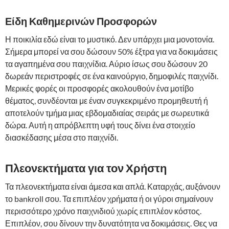
Είδη Καθημερινών Προσφορών
Η ποικιλία εδώ είναι το μυστικό. Δεν υπάρχει μια μονοτονία.
Σήμερα μπορεί να σου δώσουν 50% έξτρα για να δοκιμάσεις
τα αγαπημένα σου παιχνίδια. Αύριο ίσως σου δώσουν 20
δωρεάν περιστροφές σε ένα καινούργιο, δημοφιλές παιχνίδι.
Μερικές φορές οι προσφορές ακολουθούν ένα μοτίβο
θέματος, συνδέονται με έναν συγκεκριμένο προμηθευτή ή
αποτελούν τμήμα μιας εβδομαδιαίας σειράς με σωρευτικά
δώρα. Αυτή η απρόβλεπτη υφή τους δίνει ένα στοιχείο
διασκέδασης μέσα στο παιχνίδι.
Πλεονεκτήματα για τον Χρήστη
Τα πλεονεκτήματα είναι άμεσα και απλά. Καταρχάς, αυξάνουν
το bankroll σου. Τα επιπλέον χρήματα ή οι γύροι σημαίνουν
περισσότερο χρόνο παιχνιδιού χωρίς επιπλέον κόστος.
Επιπλέον, σου δίνουν την δυνατότητα να δοκιμάσεις. Θες να