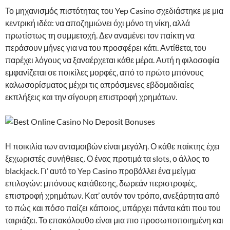
Το μηχανισμός πιστότητας του Yep Casino σχεδιάστηκε με μια
κεντρική ιδέα: να αποζημιώνει όχι μόνο τη νίκη, αλλά
πρωτίστως τη συμμετοχή. Δεν αναμένει τον παίκτη να
περάσουν μήνες για να του προσφέρει κάτι. Αντίθετα, του
παρέχει λόγους να ξαναέρχεται κάθε μέρα. Αυτή η φιλοσοφία
εμφανίζεται σε ποικίλες μορφές, από το πρώτο μπόνους
καλωσορίσματος μέχρι τις απρόσμενες εβδομαδιαίες
εκπλήξεις και την σίγουρη επιστροφή χρημάτων.
Η ποικιλία των ανταμοιβών είναι μεγάλη. Ο κάθε παίκτης έχει
ξεχωριστές συνήθειες. Ο ένας προτιμά τα slots, ο άλλος το
blackjack. Γι’ αυτό το Yep Casino προβάλλει ένα μείγμα
επιλογών: μπόνους κατάθεσης, δωρεάν περιστροφές,
επιστροφή χρημάτων. Κατ’ αυτόν τον τρόπο, ανεξάρτητα από
το πώς και πόσο παίζει κάποιος, υπάρχει πάντα κάτι που του
ταιριάζει. Το επακόλουθο είναι μια πιο προσωποποιημένη και