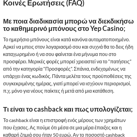
Κοινές Ερωτήσεις (FAQ)
Με ποια διαδικασία μπορώ να διεκδικήσω
το καθημερινό μπόνους στο Yep Casino;
Το ημερήσιο μπόνους είναι κατά κανόνα αυτοματοποιημένο.
Αρκεί να μπεις στον λογαριασμό σου και συχνά θα το δεις ήδη
καταχωρημένο ή να σου φαίνεται ένα μήνυμα που στο
προσφέρει. Μερικές φορές μπορεί χρειαστεί να το “πατήσεις”
από την κατηγορία “Προσφορές”. Σπάνια, ενδεχομένως να
υπάρχει ένας κωδικός. Πάντα μελέτα τους προϋποθέσεις της
συγκεκριμένης ημέρας, γιατί μπορεί να ισχύουν περιορισμοί,
π.χ. μόνο για νέους παίκτες ή μετά από μια κατάθεση.
Τι είναι το cashback και πως υπολογίζεται;
Το cashback είναι η επιστροφή ενός μέρους των χρημάτων
που έχασες. Ας πούμε ότι μέσα σε μια μέρα έπαιξες και η
καθαρή ζημιά σου ήταν 50 ευρώ. Αν το ποσοστό cashback