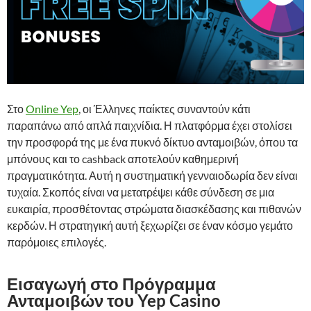
Στο
Online Yep
, οι Έλληνες παίκτες συναντούν κάτι
παραπάνω από απλά παιχνίδια. Η πλατφόρμα έχει στολίσει
την προσφορά της με ένα πυκνό δίκτυο ανταμοιβών, όπου τα
μπόνους και το cashback αποτελούν καθημερινή
πραγματικότητα. Αυτή η συστηματική γενναιοδωρία δεν είναι
τυχαία. Σκοπός είναι να μετατρέψει κάθε σύνδεση σε μια
ευκαιρία, προσθέτοντας στρώματα διασκέδασης και πιθανών
κερδών. Η στρατηγική αυτή ξεχωρίζει σε έναν κόσμο γεμάτο
παρόμοιες επιλογές.
Εισαγωγή στο Πρόγραμμα
Ανταμοιβών του Yep Casino