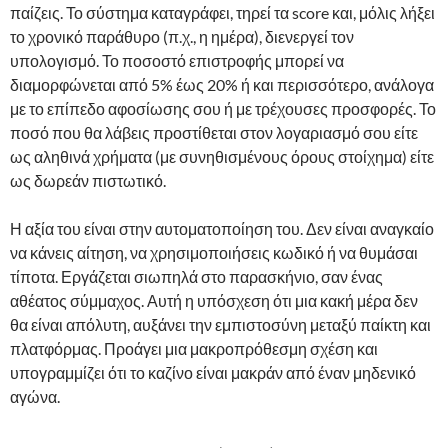
παίζεις. Το σύστημα καταγράφει, τηρεί τα score και, μόλις λήξει
το χρονικό παράθυρο (π.χ., η ημέρα), διενεργεί τον
υπολογισμό. Το ποσοστό επιστροφής μπορεί να
διαμορφώνεται από 5% έως 20% ή και περισσότερο, ανάλογα
με το επίπεδο αφοσίωσης σου ή με τρέχουσες προσφορές. Το
ποσό που θα λάβεις προστίθεται στον λογαριασμό σου είτε
ως αληθινά χρήματα (με συνηθισμένους όρους στοίχημα) είτε
ως δωρεάν πιστωτικό.
Η αξία του είναι στην αυτοματοποίηση του. Δεν είναι αναγκαίο
να κάνεις αίτηση, να χρησιμοποιήσεις κωδικό ή να θυμάσαι
τίποτα. Εργάζεται σιωπηλά στο παρασκήνιο, σαν ένας
αθέατος σύμμαχος. Αυτή η υπόσχεση ότι μια κακή μέρα δεν
θα είναι απόλυτη, αυξάνει την εμπιστοσύνη μεταξύ παίκτη και
πλατφόρμας. Προάγει μια μακροπρόθεσμη σχέση και
υπογραμμίζει ότι το καζίνο είναι μακράν από έναν μηδενικό
αγώνα.