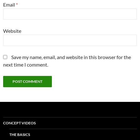
Email
*
Website
Save my name, email, and website in this browser for the
next time I comment.
CONCEPT VIDEOS
THE BASICS