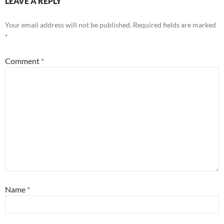
LEAVE A REPLY
Your email address will not be published.
Required fields are marked
*
Comment
*
Name
*