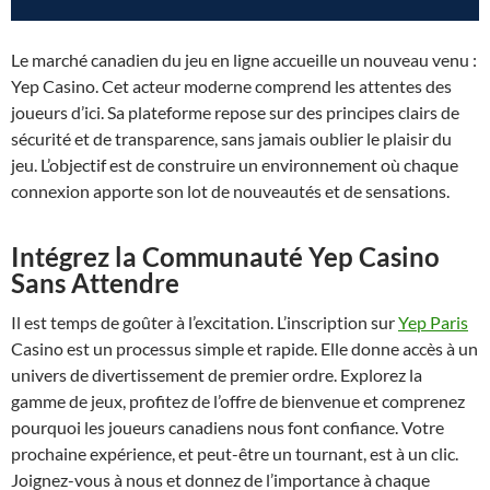
Le marché canadien du jeu en ligne accueille un nouveau venu :
Yep Casino. Cet acteur moderne comprend les attentes des
joueurs d’ici. Sa plateforme repose sur des principes clairs de
sécurité et de transparence, sans jamais oublier le plaisir du
jeu. L’objectif est de construire un environnement où chaque
connexion apporte son lot de nouveautés et de sensations.
Intégrez la Communauté Yep Casino
Sans Attendre
Il est temps de goûter à l’excitation. L’inscription sur
Yep Paris
Casino est un processus simple et rapide. Elle donne accès à un
univers de divertissement de premier ordre. Explorez la
gamme de jeux, profitez de l’offre de bienvenue et comprenez
pourquoi les joueurs canadiens nous font confiance. Votre
prochaine expérience, et peut-être un tournant, est à un clic.
Joignez-vous à nous et donnez de l’importance à chaque