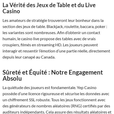
La Vérité des Jeux de Table et du Live
Casino
Les amateurs de stratégie trouveront leur bonheur dans la
section des jeux de table. Blackjack, roulette, baccara, poker :
les variantes sont nombreuses. Afin d’obtenir un contact
humain, le casino live propose des tables avec de vrais
croupiers, filmés en streaming HD. Les joueurs peuvent
interagir et ressentir l’émotion d’une partie réelle, directement
depuis leur canapé au Canada.
Sûreté et Équité : Notre Engagement
Absolu
La quiétude des joueurs est fondamentale. Yep Casino
possède d’une licence rigoureuse et sécurise les données avec
un chiffrement SSL robuste. Tous les jeux fonctionnent avec
des générateurs de nombres aléatoires (RNG) certifiés par des
auditeurs indépendants. Cela assure des résultats aléatoires et