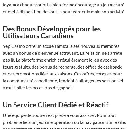
loyaux à chaque coup. La plateforme encourage un jeu mesuré
et met à disposition des outils pour garder la main son activité.
Des Bonus Développés pour les
Utilisateurs Canadiens
Yep Casino offre un accueil amical à ses nouveaux membres
avec un bonus de bienvenue attrayant. La relation ne s’arrête
pas là. La plateforme enrichit régulièrement le jeu avec des
tours gratuits, des bonus de recharge, des offres de cashback
et des promotions liées aux saisons. Ces offres, conçues pour
la communauté canadienne, tendent à allonger les sessions et
à multiplier les occasions de gagner.
Un Service Client Dédié et Réactif
Une équipe de soutien est prête à vous assister. Pour tout
problème lié à un jeu, une opération ou la navigation sur le site,
des opérateurs experts et agréables vous assistent par chat en