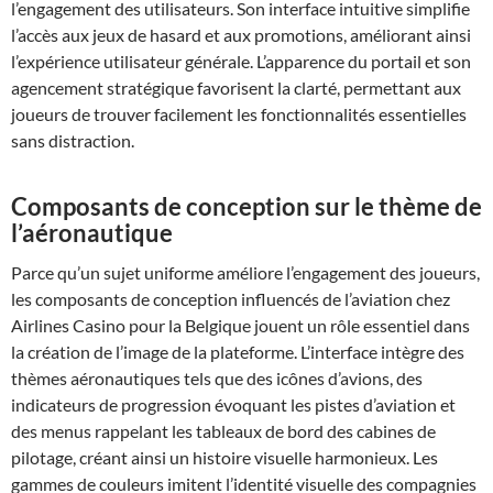
l’engagement des utilisateurs. Son interface intuitive simplifie
l’accès aux jeux de hasard et aux promotions, améliorant ainsi
l’expérience utilisateur générale. L’apparence du portail et son
agencement stratégique favorisent la clarté, permettant aux
joueurs de trouver facilement les fonctionnalités essentielles
sans distraction.
Composants de conception sur le thème de
l’aéronautique
Parce qu’un sujet uniforme améliore l’engagement des joueurs,
les composants de conception influencés de l’aviation chez
Airlines Casino pour la Belgique jouent un rôle essentiel dans
la création de l’image de la plateforme. L’interface intègre des
thèmes aéronautiques tels que des icônes d’avions, des
indicateurs de progression évoquant les pistes d’aviation et
des menus rappelant les tableaux de bord des cabines de
pilotage, créant ainsi un histoire visuelle harmonieux. Les
gammes de couleurs imitent l’identité visuelle des compagnies