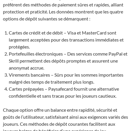
préférent des méthodes de paiement sûres et rapides, alliant
protection et praticité. Les données montrent que les quatre
options de dépôt suivantes se démarquent :
Cartes de crédit et de débit – Visa et MasterCard sont
largement acceptées pour des transactions immédiates et
protégées.
Portefeuilles électroniques – Des services comme PayPal et
Skrill permettent des dépôts promptes et assurent une
anonymat accrue.
Virements bancaires – Sûrs pour les sommes importantes
malgré des temps de traitement plus longs.
Cartes prépayées – Paysafecard fournit une alternative
confidentielle et sans tracas pour les joueurs cautieux.
Chaque option offre un balance entre rapidité, sécurité et
goûts de l’utilisateur, satisfaisant ainsi aux exigences variés des
joueurs. Ces méthodes de dépôt courantes facilitent aux
joueurs belges de bénéficier d’une expérience de jeu