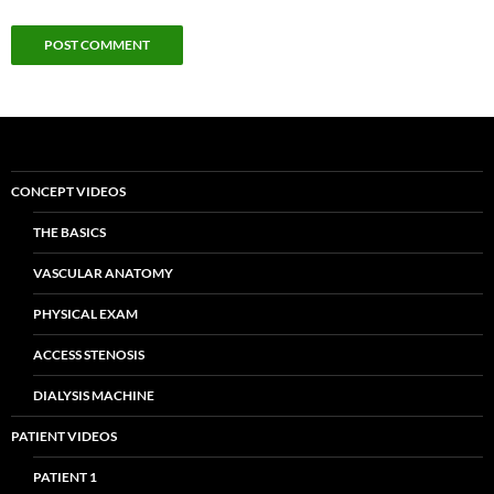
CONCEPT VIDEOS
THE BASICS
VASCULAR ANATOMY
PHYSICAL EXAM
ACCESS STENOSIS
DIALYSIS MACHINE
PATIENT VIDEOS
PATIENT 1