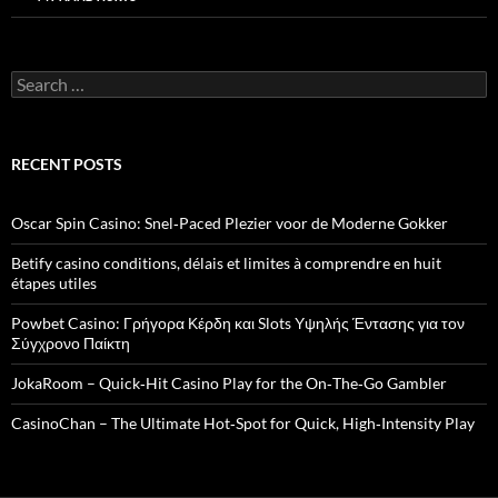
Search
for:
RECENT POSTS
Oscar Spin Casino: Snel‑Paced Plezier voor de Moderne Gokker
Betify casino conditions, délais et limites à comprendre en huit
étapes utiles
Powbet Casino: Γρήγορα Κέρδη και Slots Υψηλής Έντασης για τον
Σύγχρονο Παίκτη
JokaRoom – Quick‑Hit Casino Play for the On‑The‑Go Gambler
CasinoChan – The Ultimate Hot‑Spot for Quick, High‑Intensity Play