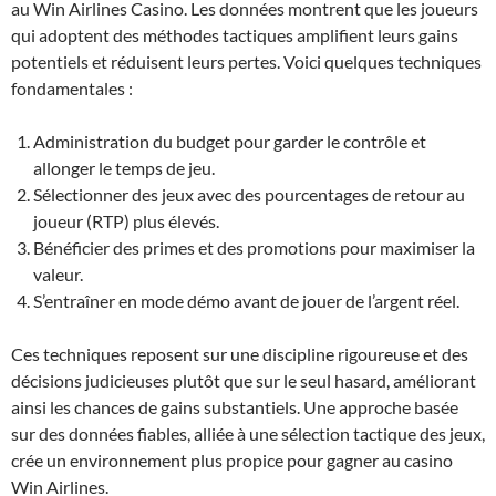
au Win Airlines Casino. Les données montrent que les joueurs
qui adoptent des méthodes tactiques amplifient leurs gains
potentiels et réduisent leurs pertes. Voici quelques techniques
fondamentales :
Administration du budget pour garder le contrôle et
allonger le temps de jeu.
Sélectionner des jeux avec des pourcentages de retour au
joueur (RTP) plus élevés.
Bénéficier des primes et des promotions pour maximiser la
valeur.
S’entraîner en mode démo avant de jouer de l’argent réel.
Ces techniques reposent sur une discipline rigoureuse et des
décisions judicieuses plutôt que sur le seul hasard, améliorant
ainsi les chances de gains substantiels. Une approche basée
sur des données fiables, alliée à une sélection tactique des jeux,
crée un environnement plus propice pour gagner au casino
Win Airlines.