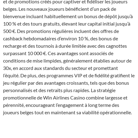
et de promotions créés pour captiver et fidéliser les joueurs
belges. Les nouveaux joueurs bénéficient d’un pack de
bienvenue incluant habituellement un bonus de dépôt jusqu’à
100 % et des tours gratuits, élevant leur capital initial jusqu’à
500 €. Des promotions régulières incluent des offres de
cashback hebdomadaires d’environ 10 %, des bonus de
recharge et des tournois à durée limitée avec des cagnottes
surpassant 10 000 €. Ces avantages sont associés de
conditions de mise limpides, généralement établies autour de
30x, en accord aux standards du secteur et promettant
l’équité. De plus, des programmes VIP et de fidélité gratifient le
jeu régulier par des avantages croissants, tels que des bonus
personnalisés et des retraits plus rapides. La stratégie
promotionnelle de Win Airlines Casino combine largesse et
pérennité, encourageant l’engagement à long terme des
joueurs belges tout en maintenant sa viabilité opérationnelle.