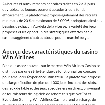
24 heures et aux virements bancaires traités en 2 à 3 jours
ouvrables, les joueurs peuvent accéder à leurs fonds
efficacement. La plateforme propose également des retraits
minimaux de 20 € et maximaux de 5 000 €, s’adaptant ainsi aux
besoins de chacun. Au-delà de la vitesse, la variété des jeux
proposés et les opportunités stratégiques offertes par le
casino suggèrent d’autres atouts pour le marché belge.
Aperçu des caractéristiques du casino
Win Airlines
Bien que assez nouveau sur le marché, Win Airlines Casino se
distingue par une série étendue de fonctionnalités conçues
pour améliorer l’expérience utilisateur. La plateforme propose
une large sélection de plus de 1 000 jeux, incluant des slots,
des jeux de table et des jeux avec dealers en direct, provenant
de fournisseurs de logiciels de renom tels que NetEnt et
Evolution Gaming. Win Airlines Casino prend en charge de
multiples méthodes de paiement, notamment les cartes de