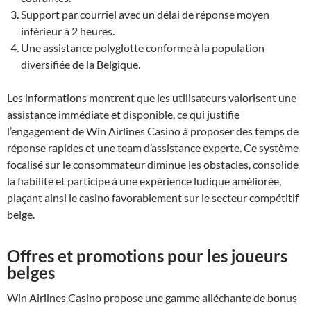
Support par courriel avec un délai de réponse moyen
inférieur à 2 heures.
Une assistance polyglotte conforme à la population
diversifiée de la Belgique.
Les informations montrent que les utilisateurs valorisent une
assistance immédiate et disponible, ce qui justifie
l’engagement de Win Airlines Casino à proposer des temps de
réponse rapides et une team d’assistance experte. Ce système
focalisé sur le consommateur diminue les obstacles, consolide
la fiabilité et participe à une expérience ludique améliorée,
plaçant ainsi le casino favorablement sur le secteur compétitif
belge.
Offres et promotions pour les joueurs
belges
Win Airlines Casino propose une gamme alléchante de bonus