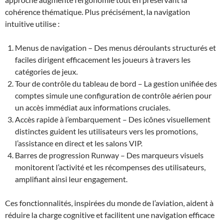
cohérence thématique. Plus précisément, la navigation
intuitive utilise :
Menus de navigation – Des menus déroulants structurés et
faciles dirigent efficacement les joueurs à travers les
catégories de jeux.
Tour de contrôle du tableau de bord – La gestion unifiée des
comptes simule une configuration de contrôle aérien pour
un accès immédiat aux informations cruciales.
Accès rapide à l’embarquement – Des icônes visuellement
distinctes guident les utilisateurs vers les promotions,
l’assistance en direct et les salons VIP.
Barres de progression Runway – Des marqueurs visuels
monitorent l’activité et les récompenses des utilisateurs,
amplifiant ainsi leur engagement.
Ces fonctionnalités, inspirées du monde de l’aviation, aident à
réduire la charge cognitive et facilitent une navigation efficace