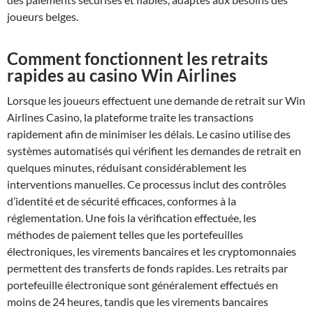
joueurs belges.
Comment fonctionnent les retraits
rapides au casino Win Airlines
Lorsque les joueurs effectuent une demande de retrait sur Win
Airlines Casino, la plateforme traite les transactions
rapidement afin de minimiser les délais. Le casino utilise des
systèmes automatisés qui vérifient les demandes de retrait en
quelques minutes, réduisant considérablement les
interventions manuelles. Ce processus inclut des contrôles
d’identité et de sécurité efficaces, conformes à la
réglementation. Une fois la vérification effectuée, les
méthodes de paiement telles que les portefeuilles
électroniques, les virements bancaires et les cryptomonnaies
permettent des transferts de fonds rapides. Les retraits par
portefeuille électronique sont généralement effectués en
moins de 24 heures, tandis que les virements bancaires