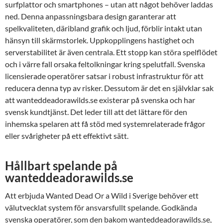
surfplattor och smartphones – utan att något behöver laddas
ned. Denna anpassningsbara design garanterar att
spelkvaliteten, däribland grafik och ljud, förblir intakt utan
hänsyn till skärmstorlek. Uppkopplingens hastighet och
serverstabilitet är även centrala. Ett stopp kan störa spelflödet
och i värre fall orsaka feltolkningar kring spelutfall. Svenska
licensierade operatörer satsar i robust infrastruktur för att
reducera denna typ av risker. Dessutom är det en självklar sak
att wanteddeadorawilds.se existerar på svenska och har
svensk kundtjänst. Det leder till att det lättare för den
inhemska spelaren att få stöd med systemrelaterade frågor
eller svårigheter på ett effektivt sätt.
Hållbart spelande på
wanteddeadorawilds.se
Att erbjuda Wanted Dead Or a Wild i Sverige behöver ett
välutvecklat system för ansvarsfullt spelande. Godkända
svenska operatörer, som den bakom wanteddeadorawilds.se,