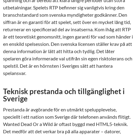
spänning och är beredd att klara längre perioder utan stora
utbetalningar. Spelets RTP befinner sig vanligtvis kring den
branschstandard som svenska myndigheter godkänner. Den
siffran är en garanti för att spelet, sett över en mycket lång tid,
returnerar en specificerad del av insatserna. Kom ihåg att RTP
är ett teoretiskt genomsnitt, ingen garanti för vad som händer i
en enskild spelsession. Den svenska licensen ställer krav på att
denna information är lätt att hitta och tydlig. Det låter
spelaren göra informerade val utifrån sin egen risktolerans och
spelstil. Det är en hörnsten i Sveriges sätt att hantera
spelansvar.
Teknisk prestanda och tillgänglighet i
Sverige
Prestanda är avgörande för en utmärkt spelupplevelse,
speciellt i ett nation som Sverige där telefonen används flitigt.
Wanted Dead Or a Wild är oftast byggd med HTML5-teknik.
Det medför att det verkar bra på alla apparater – datorer,