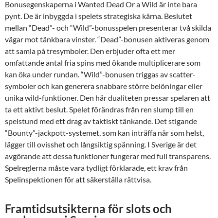
Bonusegenskaperna i Wanted Dead Or a Wild är inte bara
pynt. De är inbyggda i spelets strategiska kärna. Beslutet
mellan “Dead”- och “Wild”-bonusspelen presenterar två skilda
vägar mot tänkbara vinster. “Dead”-bonusen aktiveras genom
att samla på tresymboler. Den erbjuder ofta ett mer
omfattande antal fria spins med ökande multiplicerare som
kan öka under rundan. “Wild”-bonusen triggas av scatter-
symboler och kan generera snabbare större belöningar eller
unika wild-funktioner. Den här dualiteten pressar spelaren att
ta ett aktivt beslut. Spelet förändras från ren slump till en
spelstund med ett drag av taktiskt tänkande. Det stigande
“Bounty”-jackpott-systemet, som kan inträffa när som helst,
lägger till ovisshet och långsiktig spänning. I Sverige är det
avgörande att dessa funktioner fungerar med full transparens.
Spelreglerna måste vara tydligt förklarade, ett krav från
Spelinspektionen för att säkerställa rättvisa.
Framtidsutsikterna för slots och