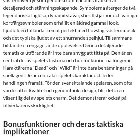
västernäventyr som genomströmmar allt. Grafiken är
detaljerad och stämningsskapande. Symbolerna återger de två
legendariska laglösa, dynamitstavar, sheriffstjärnor och vanliga
kortfärgssymboler som erhållit en åldrad gammal look.
Ljudbilden fulländar temat perfekt med hovslag, västernmusik
och det typiska ljudet av ett snurrande spelhjul. Tillsammans
bildar de en engagerande upplevelse. Denna detaljerade
tematiska utförande är inte bara snygg att titta på. Den är en
central del av spelets historia och hur funktionerna fungerar.
Karaktärerna “Dead” och “Wild” är inte bara benämningar på
spellägen. De är centrala i spelets karaktär och leder
handlingen framåt. För den svensktalande spelaren, som ofta
värdesätter kvalitet och genomtänkt design, blir detta en
väsentlig del av spelets charm. Det demonstrerar också på
tillverkarens skicklighet.
Bonusfunktioner och deras taktiska
implikationer