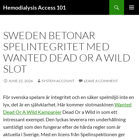
Skip
Search
Hemodialysis Access 101
to
PRIMAR
content
MENU
SWEDEN BETONAR
SPELINTEGRITET MED
WANTED DEAD OR A WILD
SLOT
JUNE 22, 2026
SYSTEM ACCOUNT
LEAVE A COMMENT
För svenska spelare är integritet och en säker spelmiljö inte en
lyx, det är en självklarhet. Här kommer slotmaskinen
Wanted
Dead Or A Wild Kampanjer
Dead Or a Wild in som ett
intressant exempel. Den lyckas leverera ren underhållning
samtidigt som den fungerar efter de hårda regler som är
aktuella i Sverige. Med en licens från Spelinspektionen ger