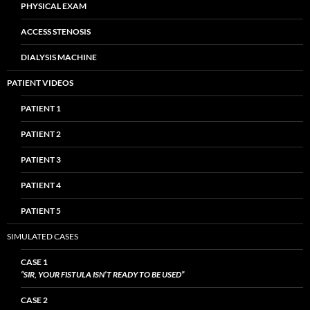
PHYSICAL EXAM
ACCESS STENOSIS
DIALYSIS MACHINE
PATIENT VIDEOS
PATIENT 1
PATIENT 2
PATIENT 3
PATIENT 4
PATIENT 5
SIMULATED CASES
CASE 1
“SIR, YOUR FISTULA ISN’T READY TO BE USED”
CASE 2