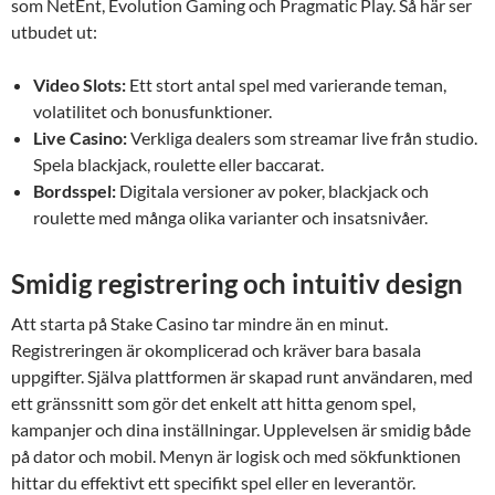
som NetEnt, Evolution Gaming och Pragmatic Play. Så här ser
utbudet ut:
Video Slots:
Ett stort antal spel med varierande teman,
volatilitet och bonusfunktioner.
Live Casino:
Verkliga dealers som streamar live från studio.
Spela blackjack, roulette eller baccarat.
Bordsspel:
Digitala versioner av poker, blackjack och
roulette med många olika varianter och insatsnivåer.
Smidig registrering och intuitiv design
Att starta på Stake Casino tar mindre än en minut.
Registreringen är okomplicerad och kräver bara basala
uppgifter. Själva plattformen är skapad runt användaren, med
ett gränssnitt som gör det enkelt att hitta genom spel,
kampanjer och dina inställningar. Upplevelsen är smidig både
på dator och mobil. Menyn är logisk och med sökfunktionen
hittar du effektivt ett specifikt spel eller en leverantör.