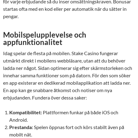
för varje erbjudande så du inser omsättningskraven. Bonusar
startas ofta med en kod eller per automatik när du sätter in
pengar.
Mobilspelupplevelse och
appfunktionalitet
Idag spelar de flesta på mobilen. Stake Casino fungerar
utmärkt direkt i mobilens webbläsare, utan att du behöver
ladda ner något. Sidan optimerar sig efter skärmstorleken och
innehar samma funktioner som på datorn. För den som söker
en app existerar en dedikerad mobilapplikation att ladda ner.
En app kan ge snabbare åtkomst och notiser om nya
erbjudanden. Fundera över dessa saker:
Kompatibilitet:
Plattformen funkar på både iOS och
Android.
Prestanda:
Spelen öppnas fort och körs stabilt även på
mobilt nät.