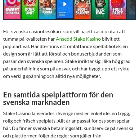
För svenska casinobesökare som vill ha ett casino utan att
tumma på kvaliteten har
Ansedd Stake Kasino
blivit ett
populärt val. Här återfinns ett omfattande spelbibliotek, en
design som är lätt att förstå och bonuserbjudanden som
passar den svenska spelaren. Stake inriktar sig i lika hög grad
på underhållning som på ansvar, och har byggt upp ett rykte
om verklig spänning och alltid nya möjligheter.
En samtida spelplattform för den
svenska marknaden
Stake Casino lanserades i Sverige med en enkel idé: en trygg,
rolig och fräsch spelplats. Allt är anpassat för oss som spelar
här. Du finner svenska betalningssätt, kundservice på svenska
och plattformen följer de regler som gäller från