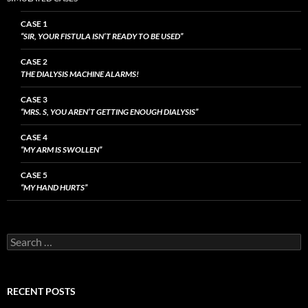
CASE 1
“SIR, YOUR FISTULA ISN’T READY TO BE USED”
CASE 2
THE DIALYSIS MACHINE ALARMS!
CASE 3
“MRS. S, YOU AREN’T GETTING ENOUGH DIALYSIS”
CASE 4
“MY ARM IS SWOLLEN”
CASE 5
“MY HAND HURTS”
Search
for:
RECENT POSTS