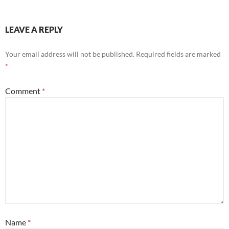
LEAVE A REPLY
Your email address will not be published.
Required fields are marked
*
Comment
*
Name
*