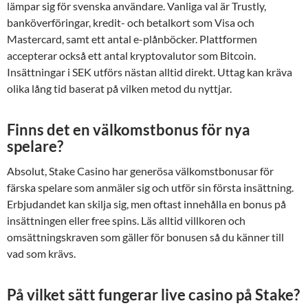
lämpar sig för svenska användare. Vanliga val är Trustly,
banköverföringar, kredit- och betalkort som Visa och
Mastercard, samt ett antal e-plånböcker. Plattformen
accepterar också ett antal kryptovalutor som Bitcoin.
Insättningar i SEK utförs nästan alltid direkt. Uttag kan kräva
olika lång tid baserat på vilken metod du nyttjar.
Finns det en välkomstbonus för nya
spelare?
Absolut, Stake Casino har generösa välkomstbonusar för
färska spelare som anmäler sig och utför sin första insättning.
Erbjudandet kan skilja sig, men oftast innehålla en bonus på
insättningen eller free spins. Läs alltid villkoren och
omsättningskraven som gäller för bonusen så du känner till
vad som krävs.
På vilket sätt fungerar live casino på Stake?