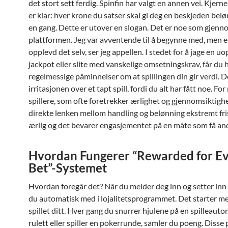
det stort sett ferdig. Spinfin har valgt en annen vei. Kjern
er klar: hver krone du satser skal gi deg en beskjeden be
en gang. Dette er utover en slogan. Det er noe som gjenn
plattformen. Jeg var avventende til å begynne med, men e
opplevd det selv, ser jeg appellen. I stedet for å jage en u
jackpot eller slite med vanskelige omsetningskrav, får du 
regelmessige påminnelser om at spillingen din gir verdi. 
irritasjonen over et tapt spill, fordi du alt har fått noe. Fo
spillere, som ofte foretrekker ærlighet og gjennomsiktigh
direkte lenken mellom handling og belønning ekstremt fris
ærlig og det bevarer engasjementet på en måte som få and
Hvordan Fungerer “Rewarded for E
Bet”-Systemet
Hvordan foregår det? Når du melder deg inn og setter inn 
du automatisk med i lojalitetsprogrammet. Det starter me
spillet ditt. Hver gang du snurrer hjulene på en spilleautom
rulett eller spiller en pokerrunde, samler du poeng. Diss