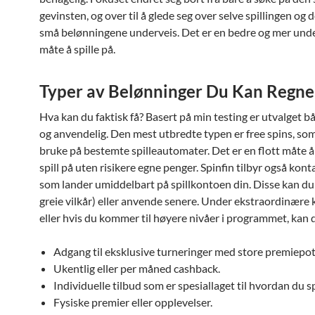
gevinsten, og over til å glede seg over selve spillingen og
små belønningene underveis. Det er en bedre og mer un
måte å spille på.
Typer av Belønninger Du Kan Regn
Hva kan du faktisk få? Basert på min testing er utvalget bå
og anvendelig. Den mest utbredte typen er free spins, so
bruke på bestemte spilleautomater. Det er en flott måte 
spill på uten risikere egne penger. Spinfin tilbyr også kon
som lander umiddelbart på spillkontoen din. Disse kan du 
greie vilkår) eller anvende senere. Under ekstraordinære
eller hvis du kommer til høyere nivåer i programmet, kan d
Adgang til eksklusive turneringer med store premiepot
Ukentlig eller per måned cashback.
Individuelle tilbud som er spesiallaget til hvordan du sp
Fysiske premier eller opplevelser.