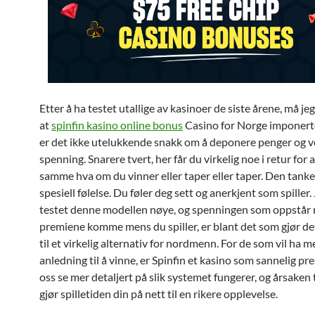
Etter å ha testet utallige av kasinoer de siste årene, må 
at
spinfin kasino online bonus
Casino for Norge imponert
er det ikke utelukkende snakk om å deponere penger og v
spenning. Snarere tvert, her får du virkelig noe i retur for al
samme hva om du vinner eller taper eller taper. Den tanken
spesiell følelse. Du føler deg sett og anerkjent som spiller.
testet denne modellen nøye, og spenningen som oppstår 
premiene komme mens du spiller, er blant det som gjør de
til et virkelig alternativ for nordmenn. For de som vil ha 
anledning til å vinne, er Spinfin et kasino som sannelig pre
oss se mer detaljert på slik systemet fungerer, og årsaken t
gjør spilletiden din på nett til en rikere opplevelse.