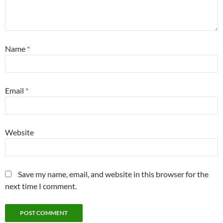
Name
*
Email
*
Website
Save my name, email, and website in this browser for the
next time I comment.