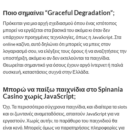
Ποιο σημαίνει “Graceful Degradation”;
Πρόκειται για μια αρχή σχεδιασμού όπου ένας ιστότοπος
μπορεί να εργάζεται στα βασικά του ακόμα κι όταν δεν
υπάρχουν προηγμένες τεχνολογίες, όπως η JavaScript. Στα
online καζίνο, αυτό δηλώνει ότι μπορείς να μπεις στον
λογαριασμό σου, να ελέγξεις τους όρους ή να αναζητήσεις την
υποστήριξη, ακόμα κι αν δεν εκτελούνται τα παιχνίδια.
Θεωρείται σημαντικό για όσους έχουν αργό ίντερνετ ή παλιά
συσκευή, καταστάσεις συχνά στην Ελλάδα.
Μπορώ να παίξω παιχνίδια στο Spinania
Casino χωρίς JavaScript;
Όχι. Τα περισσότερα σύγχρονα παιχνίδια, και ιδιαίτερα τα slots
και οι ζωντανές αναμεταδόσεις, απαιτούν JavaScript για να
εργαστούν. Χωρίς αυτήν, το παράθυρο του παιχνιδιού θα
είναι κενό. Μπορείς όμως να παρατηρήσεις πληροφορίες για