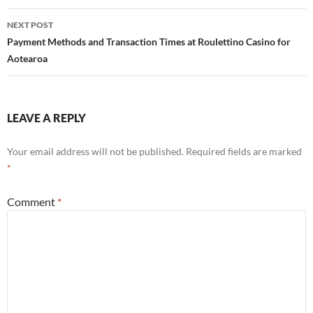
NEXT POST
Payment Methods and Transaction Times at Roulettino Casino for
Aotearoa
LEAVE A REPLY
Your email address will not be published.
Required fields are marked
*
Comment
*