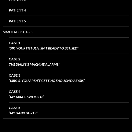
PATIENT 4
PATIENT 5
SIMULATED CASES
CASE 1
“SIR, YOUR FISTULA ISN’T READY TO BE USED”
CASE 2
THE DIALYSIS MACHINE ALARMS!
CASE 3
“MRS. S, YOU AREN’T GETTING ENOUGH DIALYSIS”
CASE 4
“MY ARM IS SWOLLEN”
CASE 5
“MY HAND HURTS”