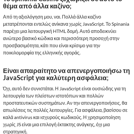
θέμα από άλλα καζίνο;
Από τη αξιολόγηση μου, ναι. Πολλά άλλα καζίνο
μετατρέπονται εντελώς ανίκανα χωρίς JavaScript. Το Spinania
παρέχει μια λειτουργική HTML δομή. Αυτό αποδεικνύει
ανώτερο βασικό κώδικα και περισσότερη προσοχή στην
προσβασιμότητα, κάτι που είναι κρίσιμο για την
ποικιλομορφία της ελληνικής αγοράς.
Είναι απαραίτητο να απενεργοποιήσω τη
JavaScript για καλύτερη ασφάλεια;
Όχι, αυτό δεν συνιστάται. Η JavaScript είναι ουσιώδης για τη
λειτουργία των πλείστων ιστοτόπων και πολλών
προστατευτικών συστημάτων. Αν την απενεργοποιήσεις, θα
απωλέσεις τις πολλές λειτουργίες. Για ασφάλεια, βασίσου σε
καλά antivirus και ισχυρούς κωδικούς. Η χρησιμοποίηση
χωρίς JS είναι μια επιλογή έκτακτης ανάγκης, όχι μια
στρατηγική.