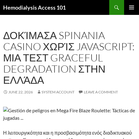
Skip
Search
Hemodialysis Access 101
to
PRIMAR
content
MENU
ΔΟΚΊΜΑΣΑ SPINANIA
CASINO ΧΩΡΊΣ JAVASCRIPT:
ΜΙΑ ΤΕΣΤ GRACEFUL
DEGRADATION ΣΤΗΝ
ΕΛΛΆΔΑ
JUNE 22, 2026
SYSTEM ACCOUNT
LEAVE A COMMENT
Η λειτουργικότητα και η προσβασιμότητα ενός διαδικτυακού