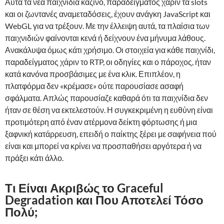
Αυτά τα νέα παιχνίδια καζίνο, παραδείγματος χάριν τα slots
και οι ζωντανές αναμεταδόσεις, έχουν ανάγκη JavaScript και
WebGL για να τρέξουν. Με την έλλειψη αυτά, τα πλαίσια των
παιχνιδιών φαίνονται κενά ή δείχνουν ένα μήνυμα λάθους.
Ανακάλυψα όμως κάτι χρήσιμο. Οι στοιχεία για κάθε παιχνίδι,
παραδείγματος χάριν το RTP, οι οδηγίες και ο πάροχος, ήταν
κατά κανόνα προσβάσιμες με ένα κλικ. Επιπλέον, η
πλατφόρμα δεν «κρέμασε» ούτε παρουσίασε ασαφή
σφάλματα. Απλώς παρουσίαζε καθαρά ότι τα παιχνίδια δεν
ήταν σε θέση να εκτελεστούν. Η συγκεκριμένη η ευθύνη είναι
προτιμότερη από έναν ατέρμονα δείκτη φόρτωσης ή μια
ξαφνική κατάρρευση, επειδή ο παίκτης ξέρει με σαφήνεια πού
είναι και μπορεί να κρίνει να προσπαθήσει αργότερα ή να
πράξει κάτι άλλο.
Τι Είναι Ακριβώς το Graceful
Degradation και Που Αποτελεί Τόσο
Πολύ;