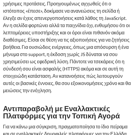
χρήσιμες προτάσεις. Προηγουμένως αγχωθείς ότι ο
ιστότοπος «έπεσε», δοκίμασε να ανανεώσεις τη σελίδα ή
έλεγξε αν έχεις απενεργοποιήσεις κατά λάθος τη JavaScript.
Αν η σελίδα φορτώνει αλλά τα παιχνίδια όχι, ενθυμήσου ότι οι
λεπτομέρειες υποστήριξης και οι όροι είναι πιθανόν ακόμα
διαθέσιμες. Είσαι σε θέση να τις αξιοποιήσεις για να ζητήσεις
βοήθεια. Για ουσιώδεις ενέργειες, όπως μια απόσυρση ή ένα
μήνυμα στο support, η έκδοση χωρίς JS δύναται να σου
χρησιμεύσει ως εφεδρική λύση. Πάντοτε να τσεκάρεις ότι η
σύνδεσή σου είναι ασφαλής (HTTPS) ακόμα και σε αυτή τη
στοιχειώδη κατάσταση. Αν κατανοήσεις πώς λειτουργούν
αυτές οι βασικές έννοιες, θα σου εξοικονομήσεις χρόνο και θα
μειώσεις την ενόχληση.
Αντιπαραβολή με Εναλλακτικές
Πλατφόρμες για την Τοπική Αγορά
Για να κάνω μια σύγκριση, πραγματοποίησα το ίδιο πείραμα
και σε εναλλακτικές δημοφιλείς πλατφόρμες για την Ελλάδα.