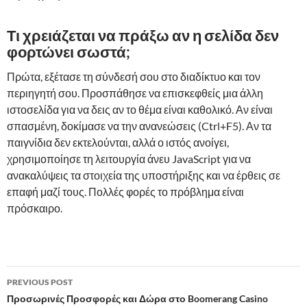
Τι χρειάζεται να πράξω αν η σελίδα δεν
φορτώνει σωστά;
Πρώτα, εξέτασε τη σύνδεσή σου στο διαδίκτυο και τον
περιηγητή σου. Προσπάθησε να επισκεφθείς μια άλλη
ιστοσελίδα για να δεις αν το θέμα είναι καθολικό. Αν είναι
σπασμένη, δοκίμασε να την ανανεώσεις (Ctrl+F5). Αν τα
παιγνίδια δεν εκτελούνται, αλλά ο ιστός ανοίγει,
χρησιμοποίησε τη λειτουργία άνευ JavaScript για να
ανακαλύψεις τα στοιχεία της υποστήριξης και να έρθεις σε
επαφή μαζί τους. Πολλές φορές το πρόβλημα είναι
πρόσκαιρο.
Post
PREVIOUS POST
navigation
Προσωρινές Προσφορές και Δώρα στο Boomerang Casino