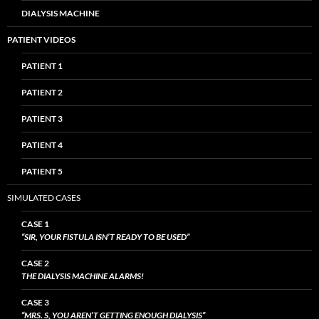
DIALYSIS MACHINE
PATIENT VIDEOS
PATIENT 1
PATIENT 2
PATIENT 3
PATIENT 4
PATIENT 5
SIMULATED CASES
CASE 1
“SIR, YOUR FISTULA ISN’T READY TO BE USED”
CASE 2
THE DIALYSIS MACHINE ALARMS!
CASE 3
“MRS. S, YOU AREN’T GETTING ENOUGH DIALYSIS”