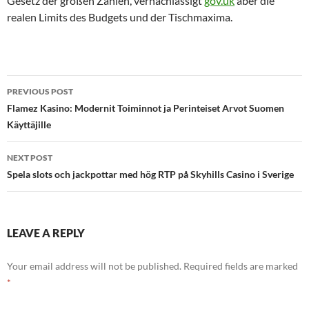
Gesetz der großen Zahlen, vernachlässigt
gov.uk
aber die
realen Limits des Budgets und der Tischmaxima.
Post
PREVIOUS POST
navigation
Flamez Kasino: Modernit Toiminnot ja Perinteiset Arvot Suomen
Käyttäjille
NEXT POST
Spela slots och jackpottar med hög RTP på Skyhills Casino i Sverige
LEAVE A REPLY
Your email address will not be published.
Required fields are marked
*