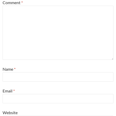
Comment
*
Name
*
Email
*
Website