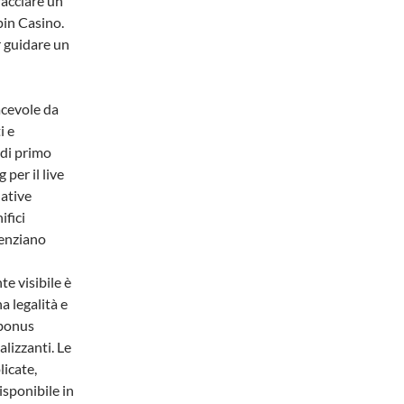
racciare un
pin Casino.
 guidare un
acevole da
i e
 di primo
per il live
native
ifici
denziano
e visibile è
a legalità e
 bonus
lizzanti. Le
icate,
isponibile in