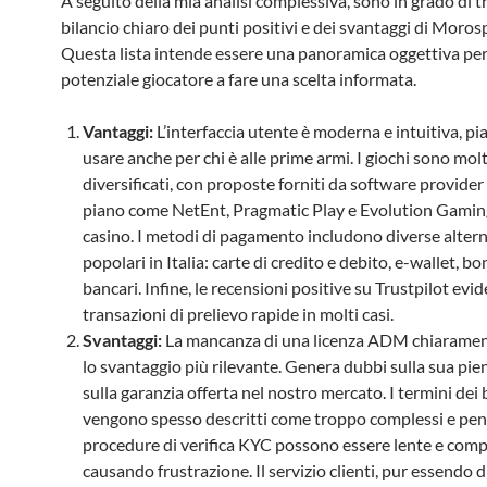
A seguito della mia analisi complessiva, sono in grado di t
bilancio chiaro dei punti positivi e dei svantaggi di Moros
Questa lista intende essere una panoramica oggettiva per
potenziale giocatore a fare una scelta informata.
Vantaggi:
L’interfaccia utente è moderna e intuitiva, pi
usare anche per chi è alle prime armi. I giochi sono molt
diversificati, con proposte forniti da software provider
piano come NetEnt, Pragmatic Play e Evolution Gaming 
casino. I metodi di pagamento includono diverse alter
popolari in Italia: carte di credito e debito, e-wallet, bon
bancari. Infine, le recensioni positive su Trustpilot evi
transazioni di prelievo rapide in molti casi.
Svantaggi:
La mancanza di una licenza ADM chiarament
lo svantaggio più rilevante. Genera dubbi sulla sua pien
sulla garanzia offerta nel nostro mercato. I termini dei
vengono spesso descritti come troppo complessi e pena
procedure di verifica KYC possono essere lente e compl
causando frustrazione. Il servizio clienti, pur essendo d