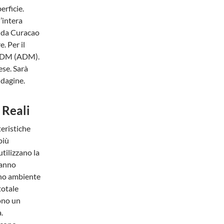
erficie.
l’intera
a da Curacao
. Per il
l’ADM (ADM).
ese. Sarà
ndagine.
 Reali
eristiche
più
utilizzano la
hanno
uno ambiente
totale
cono un
.