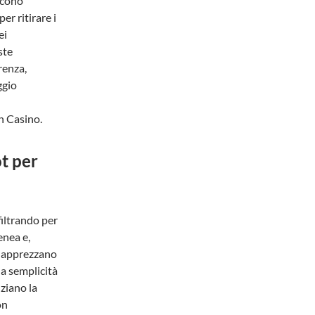
iscono
er ritirare i
ei
ste
renza,
ggio
n Casino.
ot per
filtrando per
enea e,
i apprezzano
la semplicità
ziano la
on