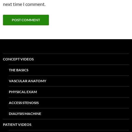
next time I comment.
CONCEPT VIDEOS
THE BASICS
VASCULAR ANATOMY
PHYSICAL EXAM
ACCESS STENOSIS
DIALYSIS MACHINE
PATIENT VIDEOS