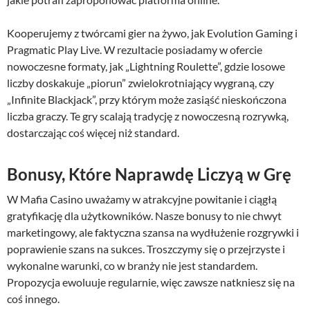
Kooperujemy z twórcami gier na żywo, jak Evolution Gaming i
Pragmatic Play Live. W rezultacie posiadamy w ofercie
nowoczesne formaty, jak „Lightning Roulette”, gdzie losowe
liczby doskakuje „piorun” zwielokrotniający wygraną, czy
„Infinite Blackjack”, przy którym może zasiąść nieskończona
liczba graczy. Te gry scalają tradycję z nowoczesną rozrywką,
dostarczając coś więcej niż standard.
Bonusy, Które Naprawdę Liczyą w Grę
W Mafia Casino uważamy w atrakcyjne powitanie i ciągłą
gratyfikację dla użytkowników. Nasze bonusy to nie chwyt
marketingowy, ale faktyczna szansa na wydłużenie rozgrywki i
poprawienie szans na sukces. Troszczymy się o przejrzyste i
wykonalne warunki, co w branży nie jest standardem.
Propozycja ewoluuje regularnie, więc zawsze natkniesz się na
coś innego.