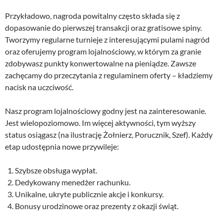
Przykładowo, nagroda powitalny często składa się z
dopasowanie do pierwszej transakcji oraz gratisowe spiny.
Tworzymy regularne turnieje z interesującymi pulami nagród
oraz oferujemy program lojalnościowy, w którym za granie
zdobywasz punkty konwertowalne na pieniądze. Zawsze
zachęcamy do przeczytania z regulaminem oferty – kładziemy
nacisk na uczciwość.
Nasz program lojalnościowy godny jest na zainteresowanie.
Jest wielopoziomowo. Im więcej aktywności, tym wyższy
status osiągasz (na ilustrację Żołnierz, Porucznik, Szef). Każdy
etap udostępnia nowe przywileje:
Szybsze obsługa wypłat.
Dedykowany menedżer rachunku.
Unikalne, ukryte publicznie akcje i konkursy.
Bonusy urodzinowe oraz prezenty z okazji świąt.