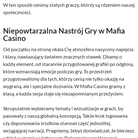
W ten sposób cenimy stałych graczy, którzy są rdzeniem naszej
społeczności.
Niepowtarzalna Nastrój Gry w Mafia
Casino
Od początku na stronę okala Cię atmosfera nasycony napięcia
i klasy, nawiazujący światem znacznych stawek. Dbamy o
każdy element, od starannie przygotowanej grafiki po odgłosy,
które wzmacniają emocje podczas gry. To przestrzeń
przygotowaliśmy dla tych, którzy cenią nie tylko okazję na
wygraną, ale i specjalne doznania. W Mafia Casino gramy z
klasą, a każda sesja staje się niezapomnianym przeżyciem.
Skrupulatnie wybieramy tematy i wizualizacje w grach, by
pasowały z naszą globalną koncepcją. Także krok logowania
czy deponowania środków stanowi część jednolitej,
wciągającej narracji. Pragniemy, żebyś doświadczał, że bierzesz
udział w czymś wyjątkowym. Połączenie współczesnej