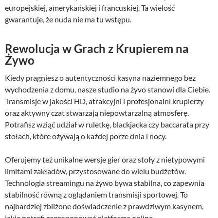
europejskiej, amerykańskiej i francuskiej. Ta wielość
gwarantuje, że nuda nie ma tu wstępu.
Rewolucja w Grach z Krupierem na
Żywo
Kiedy pragniesz o autentyczności kasyna naziemnego bez
wychodzenia z domu, nasze studio na żyvo stanowi dla Ciebie.
Transmisje w jakości HD, atrakcyjni i profesjonalni krupierzy
oraz aktywny czat stwarzają niepowtarzalną atmosferę.
Potrafisz wziąć udział w ruletkę, blackjacka czy baccarata przy
stołach, które ożywają o każdej porze dnia i nocy.
Oferujemy też unikalne wersje gier oraz stoły z nietypowymi
limitami zakładów, przystosowane do wielu budżetów.
Technologia streamingu na żywo bywa stabilna, co zapewnia
stabilność równą z oglądaniem transmisji sportowej. To
najbardziej zbliżone doświadczenie z prawdziwym kasynem,
jakie potrafi zaproponować platforma online.