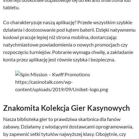
tabletu.
Co charakteryzuje naszą aplikację? Przede wszystkim szybkie
działania i dostosowanie pod kątem baterii. Dzięki natywnemu
kodowi pracuje lepiej niż strona mobilna, dostarczając
natychmiastowe powiadomienia o nowych promocjach czy
rozpoczęciu turniejów. Pobranie wymaga chwilę, a zakładanie
konta przez aplikację jest równie szybka i bezpieczna.
Znakomita Kolekcja Gier Kasynowych
Nasza biblioteka gier to prawdziwa skarbnica dla fanów
zabawy. Działamy z wiodącymi dostawcami oprogramowania,
by zapewnić setki tytułów najwyższej klasy. Obojętnie, czy