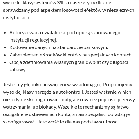
wysokiej klasy systemów SSL, a nasze gry cyklicznie
sprawdzamy pod aspektem losowości efektów w niezależnych
instytucjach.
Autoryzowana działalność pod opieką szanowanego
instytucji regulacyjnej.
Kodowanie danych na standardzie bankowym.
Zabezpieczenie środków klientów na specjalnych kontach.
Opcja zdefiniowania własnych granic wpłat czy długości
zabawy.
Jesteśmy głęboko poświęceni w świadomą grę. Proponujemy
wysokiej klasy narzędzia autokontroli. Jesteś w stanie w nich
nie jedynie skonfigurować limity, ale również poprosić przerwy
wstrzymania lub blokady. Wszelkie te mechanizmy są łatwo
osiągalne w ustawieniach konta, a nasi specjaliści doradzą je
skonfigurować. Uczciwość to dla nas podstawa ufności.