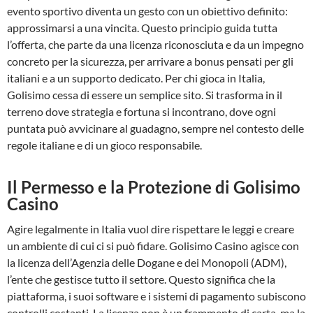
evento sportivo diventa un gesto con un obiettivo definito:
approssimarsi a una vincita. Questo principio guida tutta
l’offerta, che parte da una licenza riconosciuta e da un impegno
concreto per la sicurezza, per arrivare a bonus pensati per gli
italiani e a un supporto dedicato. Per chi gioca in Italia,
Golisimo cessa di essere un semplice sito. Si trasforma in il
terreno dove strategia e fortuna si incontrano, dove ogni
puntata può avvicinare al guadagno, sempre nel contesto delle
regole italiane e di un gioco responsabile.
Il Permesso e la Protezione di Golisimo
Casino
Agire legalmente in Italia vuol dire rispettare le leggi e creare
un ambiente di cui ci si può fidare. Golisimo Casino agisce con
la licenza dell’Agenzia delle Dogane e dei Monopoli (ADM),
l’ente che gestisce tutto il settore. Questo significa che la
piattaforma, i suoi software e i sistemi di pagamento subiscono
controlli costanti. La licenza non è un frammento di carta, ma la