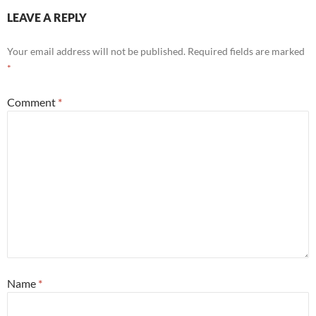
LEAVE A REPLY
Your email address will not be published.
Required fields are marked
*
Comment
*
Name
*