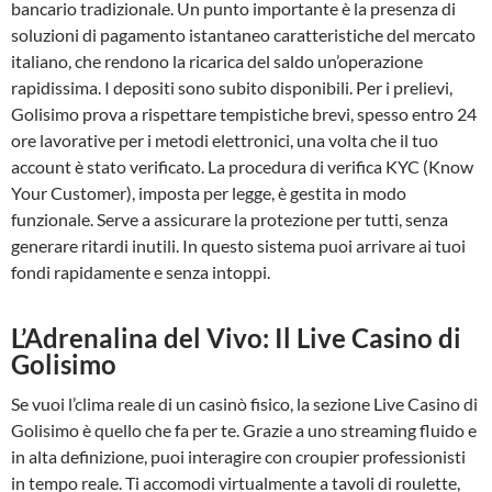
bancario tradizionale. Un punto importante è la presenza di
soluzioni di pagamento istantaneo caratteristiche del mercato
italiano, che rendono la ricarica del saldo un’operazione
rapidissima. I depositi sono subito disponibili. Per i prelievi,
Golisimo prova a rispettare tempistiche brevi, spesso entro 24
ore lavorative per i metodi elettronici, una volta che il tuo
account è stato verificato. La procedura di verifica KYC (Know
Your Customer), imposta per legge, è gestita in modo
funzionale. Serve a assicurare la protezione per tutti, senza
generare ritardi inutili. In questo sistema puoi arrivare ai tuoi
fondi rapidamente e senza intoppi.
L’Adrenalina del Vivo: Il Live Casino di
Golisimo
Se vuoi l’clima reale di un casinò fisico, la sezione Live Casino di
Golisimo è quello che fa per te. Grazie a uno streaming fluido e
in alta definizione, puoi interagire con croupier professionisti
in tempo reale. Ti accomodi virtualmente a tavoli di roulette,