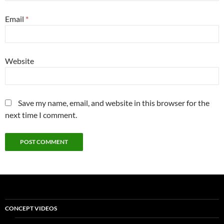
Email
*
Website
Save my name, email, and website in this browser for the
next time I comment.
CONCEPT VIDEOS