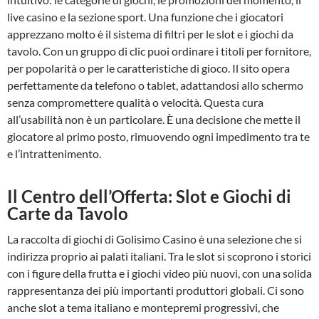
live casino e la sezione sport. Una funzione che i giocatori
apprezzano molto è il sistema di filtri per le slot e i giochi da
tavolo. Con un gruppo di clic puoi ordinare i titoli per fornitore,
per popolarità o per le caratteristiche di gioco. Il sito opera
perfettamente da telefono o tablet, adattandosi allo schermo
senza compromettere qualità o velocità. Questa cura
all’usabilità non è un particolare. È una decisione che mette il
giocatore al primo posto, rimuovendo ogni impedimento tra te
e l’intrattenimento.
Il Centro dell’Offerta: Slot e Giochi di
Carte da Tavolo
La raccolta di giochi di Golisimo Casino è una selezione che si
indirizza proprio ai palati italiani. Tra le slot si scoprono i storici
con i figure della frutta e i giochi video più nuovi, con una solida
rappresentanza dei più importanti produttori globali. Ci sono
anche slot a tema italiano e montepremi progressivi, che