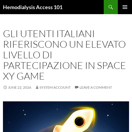
Skip
Search
Hemodialysis Access 101
to
PRIMAR
content
MENU
GLI UTENTI ITALIANI
RIFERISCONO UN ELEVATO
LIVELLO DI
PARTECIPAZIONE IN SPACE
XY GAME
JUNE 22, 2026
SYSTEM ACCOUNT
LEAVE A COMMENT