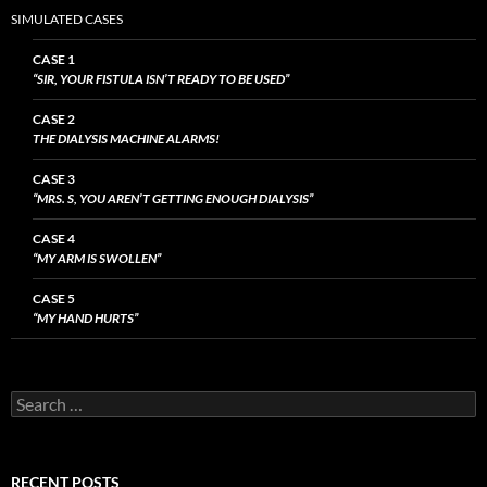
SIMULATED CASES
CASE 1
“SIR, YOUR FISTULA ISN’T READY TO BE USED”
CASE 2
THE DIALYSIS MACHINE ALARMS!
CASE 3
“MRS. S, YOU AREN’T GETTING ENOUGH DIALYSIS”
CASE 4
“MY ARM IS SWOLLEN”
CASE 5
“MY HAND HURTS”
Search
for:
RECENT POSTS