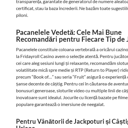
transparența, garantate de generatorul de numere aleato
certificat, stau la baza încrederii. Ne bazăm toate sugestii
piloni.
Pacanelele Vedetă: Cele Mai Bune
Recomandări pentru Fiecare Tip de 
Pacanelele constituie coloana vertebrală a oricărui cazino 
la Fridayroll Casino avem o selecție atentă. Pentru jucător
cei care aleg sesiuni lungi și relaxante, recomandăm slotur
volatilitate mică spre medie și RTP (Return to Player) ridic
precum “Book of…” sau seria “Fruit” asigură o experiență 
șanse decente de câștig. Pentru cei în căutarea de aventur
bonusuri generoase, sloturile video cu multiple linii de câșt
inovatoare sunt idealul. Jocurile cu licență bazate pe filme
populare garantează o imersiune de neegalat.
Pentru Vânătorii de Jackpoturi și Câști