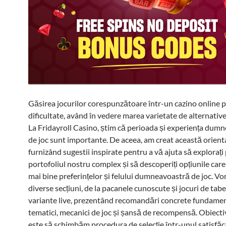
Găsirea jocurilor corespunzătoare într-un cazino online p
dificultate, având în vedere marea varietate de alternative
La Fridayroll Casino, știm că perioada și experiența dum
de joc sunt importante. De aceea, am creat această orienta
furnizând sugestii inspirate pentru a vă ajuta să explorați 
portofoliul nostru complex și să descoperiți opțiunile care 
mai bine preferințelor și felului dumneavoastră de joc. Vo
diverse secțiuni, de la pacanele cunoscute și jocuri de tabe
variante live, prezentând recomandări concrete fundame
tematici, mecanici de joc și șansă de recompensă. Obiecti
este să schimbăm procedura de selecție într-unul satisfăc