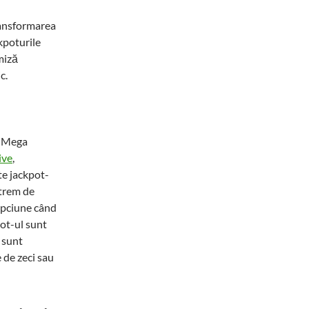
ransformarea
kpoturile
miză
c.
 “Mega
ive
,
te jackpot-
xtrem de
lepciune când
pot-ul sunt
 sunt
 de zeci sau