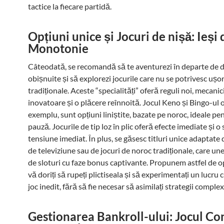
tactice la fiecare partidă.
Opțiuni unice și Jocuri de nișă: Ieși 
Monotonie
Câteodată, se recomandă să te aventurezi în departe de 
obișnuite și să explorezi jocurile care nu se potrivesc ușor
tradiționale. Aceste “specialități” oferă reguli noi, mecanic
inovatoare și o plăcere reînnoită. Jocul Keno și Bingo-ul o
exemplu, sunt opțiuni liniștite, bazate pe noroc, ideale pe
pauză. Jocurile de tip loz în plic oferă efecte imediate și o
tensiune imediat. În plus, se găsesc titluri unice adaptat
de televiziune sau de jocuri de noroc tradiționale, care un
de sloturi cu faze bonus captivante. Propunem astfel de o
vă doriți să rupeți plictiseala și să experimentați un lucru c
joc inedit, fără să fie necesar să asimilați strategii complex
Gestionarea Bankroll-ului: Jocul Co