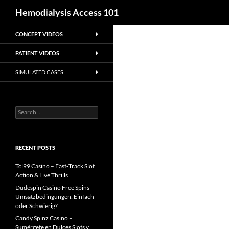
Search
Hemodialysis Access 101
Skip
CONCEPT VIDEOS
to
content
PATIENT VIDEOS
SIMULATED CASES
Search
for:
RECENT POSTS
Tcl99 Casino – Fast‑Track Slot
Action & Live Thrills
Dudespin Casino Free Spins
Umsatzbedingungen: Einfach
oder Schwierig?
Candy Spinz Casino –
Sumérgete en Dulces Slots y