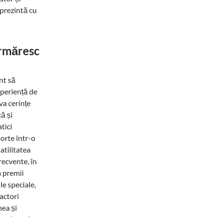
reprezintă cu
Urmăresc
nt să
xperiență de
va cerințe
că și
tici
orte într-o
atilitatea
frecvente, în
a premii
le speciale,
factori
nea și