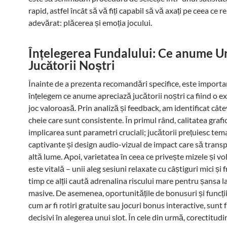
rapid, astfel încât să vă fiți capabil să vă axați pe ceea ce 
adevărat: plăcerea și emoția jocului.
Înțelegerea Fundalului: Ce anume 
Jucătorii Noștri
Înainte de a prezenta recomandări specifice, este importa
înțelegem ce anume apreciază jucătorii noștri ca fiind o e
joc valoroasă. Prin analiză și feedback, am identificat câte
cheie care sunt consistente. În primul rând, calitatea grafi
implicarea sunt parametri cruciali; jucătorii prețuiesc tema
captivante și design audio-vizual de impact care să transp
altă lume. Apoi, varietatea în ceea ce privește mizele și vol
este vitală – unii aleg sesiuni relaxate cu câștiguri mici și 
timp ce alții caută adrenalina riscului mare pentru șansa l
masive. De asemenea, oportunitățile de bonusuri și funcții
cum ar fi rotiri gratuite sau jocuri bonus interactive, sunt 
decisivi în alegerea unui slot. În cele din urmă, corectitudi