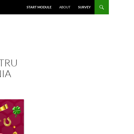
START MODULE
ABOUT
SURVEY
NTRU
NIA