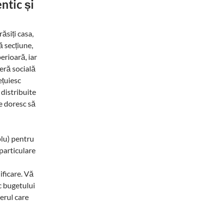
ntic și
ăsiți casa,
ă secțiune,
erioară, iar
eră socială
ețuiesc
 distribuite
re doresc să
lu) pentru
particulare
ificare. Vă
c bugetului
lerul care