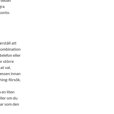
d sedan
gra
konto.
ställ att
 kombination
telefon eller
r större
at val,
ressen innan
hing-försök.
 en liten
eller om du
erar som den