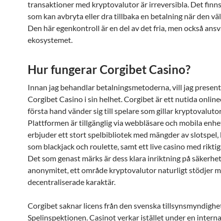
transaktioner med kryptovalutor är irreversibla. Det finn
som kan avbryta eller dra tillbaka en betalning när den väl
Den här egenkontroll är en del av det fria, men också ansva
ekosystemet.
Hur fungerar Corgibet Casino?
Innan jag behandlar betalningsmetoderna, vill jag presen
Corgibet Casino i sin helhet. Corgibet är ett nutida onlin
första hand vänder sig till spelare som gillar kryptovalutor
Plattformen är tillgänglig via webbläsare och mobila enhe
erbjuder ett stort spelbibliotek med mängder av slotspel,
som blackjack och roulette, samt ett live casino med riktig
Det som genast märks är dess klara inriktning på säkerhe
anonymitet, ett område kryptovalutor naturligt stödjer m
decentraliserade karaktär.
Corgibet saknar licens från den svenska tillsynsmyndighe
Spelinspektionen. Casinot verkar istället under en interna