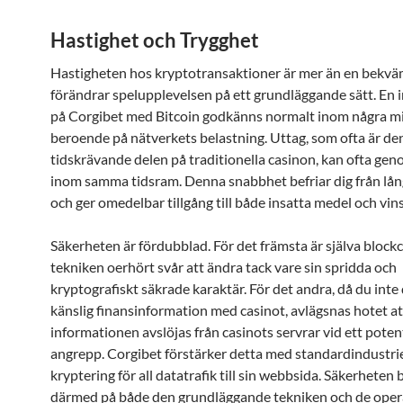
Hastighet och Trygghet
Hastigheten hos kryptotransaktioner är mer än en bekvä
förändrar spelupplevelsen på ett grundläggande sätt. En 
på Corgibet med Bitcoin godkänns normalt inom några mi
beroende på nätverkets belastning. Uttag, som ofta är de
tidskrävande delen på traditionella casinon, kan ofta ge
inom samma tidsram. Denna snabbhet befriar dig från lå
och ger omedelbar tillgång till både insatta medel och vins
Säkerheten är fördubblad. För det främsta är själva block
tekniken oerhört svår att ändra tack vare sin spridda och
kryptografiskt säkrade karaktär. För det andra, då du inte 
känslig finansinformation med casinot, avlägsnas hotet a
informationen avslöjas från casinots servrar vid ett potent
angrepp. Corgibet förstärker detta med standardindustrie
kryptering för all datatrafik till sin webbsida. Säkerheten
därmed på både den grundläggande tekniken och de oper