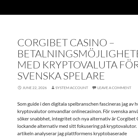
CORGIBET CASINO –
BETALNINGSMÖJLIGHET
MED KRYPTOVALUTA FÖ
SVENSKA SPELARE
JUNE 22, 2026
SYSTEM ACCOUNT
LEAVE A COMMENT
Som guide i den digitala spelbranschen fascineras jag av h
kryptovalutor omvandlar onlinecasinon. För svenska an
söker snabbhet, integritet och nya alternativ är Corgibet 
lockande alternativ med sitt fokusering på kryptovalutor.
artikeln analyserar jag plattformens kryptobaserade