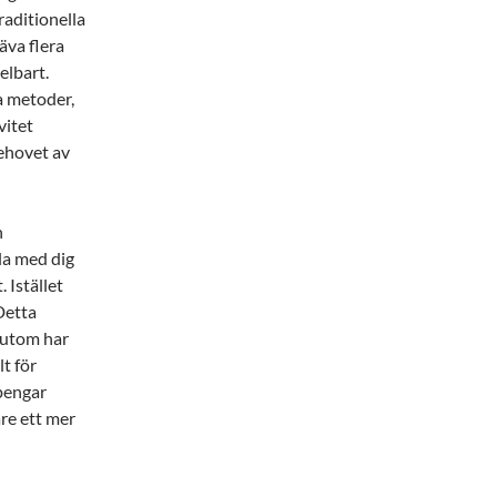
raditionella
äva flera
elbart.
a metoder,
vitet
ehovet av
n
la med dig
 Istället
 Detta
ssutom har
lt för
 pengar
are ett mer