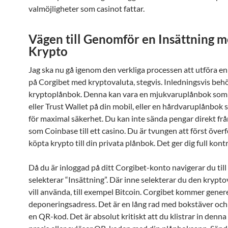
valmöjligheter som casinot fattar.
Vägen till Genomför en Insättning 
Krypto
Jag ska nu gå igenom den verkliga processen att utföra en
på Corgibet med kryptovaluta, stegvis. Inledningsvis beh
kryptoplånbok. Denna kan vara en mjukvaruplånbok so
eller Trust Wallet på din mobil, eller en hårdvaruplånbok
för maximal säkerhet. Du kan inte sända pengar direkt frå
som Coinbase till ett casino. Du är tvungen att först överf
köpta krypto till din privata plånbok. Det ger dig full kontr
Då du är inloggad på ditt Corgibet-konto navigerar du til
selekterar “Insättning”. Där inne selekterar du den krypt
vill använda, till exempel Bitcoin. Corgibet kommer gener
deponeringsadress. Det är en lång rad med bokstäver och si
en QR-kod. Det är absolut kritiskt att du klistrar in denna