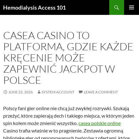
Skip
Search
Hemodialysis Access 101
to
PRIMAR
content
MENU
CASEA CASINO TO
PLATFORMA, GDZIE KAŻDE
KRĘCENIE MOŻE
ZAPEWNIĆ JACKPOT W
POLSCE
JUNE 22, 2026
SYSTEM ACCOUNT
LEAVE A COMMENT
Polscy fani gier online nie chcą już zwykłej rozrywki. Szukają
przeżyć, które zapierają dech i takiego miejsca, w którym jeden
spin kołem może zmienić wszystko.
casea polskie online
Casino trafia właśnie w to pragnienie. Zestawia ogromną
bibliotekę gier od renomowanych twórców z ofertami, które