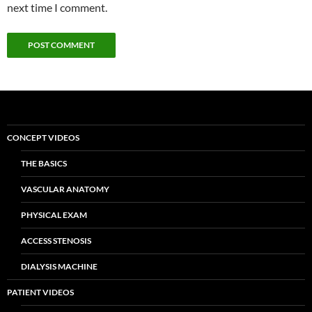
next time I comment.
CONCEPT VIDEOS
THE BASICS
VASCULAR ANATOMY
PHYSICAL EXAM
ACCESS STENOSIS
DIALYSIS MACHINE
PATIENT VIDEOS