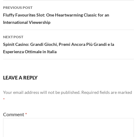
Post
PREVIOUS POST
navigation
Fluffy Favourites Slot: One Heartwarming Classic for an
International Viewership
NEXT POST
Spinit Casino: Grandi Giochi, Premi Ancora Più Grandi e la
Esperienza Ottimale in Italia
LEAVE A REPLY
Your email address will not be published.
Required fields are marked
*
Comment
*