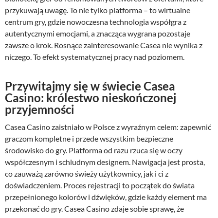
przykuwają uwagę. To nie tylko platforma – to wirtualne
centrum gry, gdzie nowoczesna technologia współgra z
autentycznymi emocjami, a znacząca wygrana pozostaje
zawsze o krok. Rosnące zainteresowanie Casea nie wynika z
niczego. To efekt systematycznej pracy nad poziomem.
Przywitajmy się w świecie Casea
Casino: królestwo nieskończonej
przyjemności
Casea Casino zaistniało w Polsce z wyraźnym celem: zapewnić
graczom kompletne i przede wszystkim bezpieczne
środowisko do gry. Platforma od razu rzuca się w oczy
współczesnym i schludnym designem. Nawigacja jest prosta,
co zauważą zarówno świeży użytkownicy, jak i ci z
doświadczeniem. Proces rejestracji to początek do świata
przepełnionego kolorów i dźwięków, gdzie każdy element ma
przekonać do gry. Casea Casino zdaje sobie sprawę, że