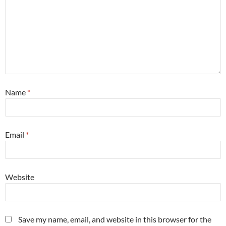
Name
*
Email
*
Website
Save my name, email, and website in this browser for the