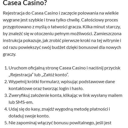
Casea Casino?
Rejestracja do Casea Casino i zaczęcie polowania na wielkie
wygrane jest szybkie i trwa tylko chwilę. Całościowy proces
przygotowano z myślą o łatwości gracza. Kilka minut starczy,
by znaleźć się w otoczeniu pełnym możliwości. Zamieszczona
instrukcja pokazuje, jak zrobić pierwsze kroki na tej witrynie i
od razu powiekszyć swój budżet dzięki bonusowi dla nowych
graczy.
Uruchom oficjalną stronę Casea Casino i naciśnij przycisk
„Rejestracja” lub „Załóż konto”.
Wypełnij krótki formularz, wpisując podstawowe dane
kontaktowe oraz tworząc login i hasło.
Zweryfikuj założenie konta, klikając w link wysłany mailem
lub SMS-em.
Udaj się do kasy, znajdź wygodną metodę płatności i
doładuj swoje konto.
Nie zapominaj włączyć bonusu powitalnego, jeśli jest