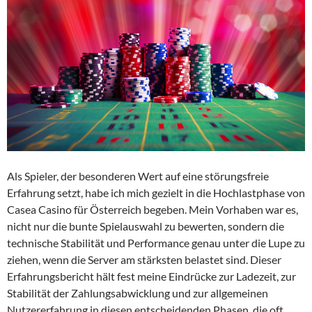
Als Spieler, der besonderen Wert auf eine störungsfreie
Erfahrung setzt, habe ich mich gezielt in die Hochlastphase von
Casea Casino für Österreich begeben. Mein Vorhaben war es,
nicht nur die bunte Spielauswahl zu bewerten, sondern die
technische Stabilität und Performance genau unter die Lupe zu
ziehen, wenn die Server am stärksten belastet sind. Dieser
Erfahrungsbericht hält fest meine Eindrücke zur Ladezeit, zur
Stabilität der Zahlungsabwicklung und zur allgemeinen
Nutzererfahrung in diesen entscheidenden Phasen, die oft