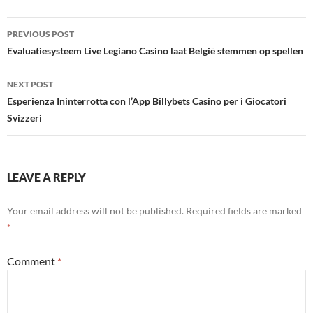
Post
PREVIOUS POST
navigation
Evaluatiesysteem Live Legiano Casino laat België stemmen op spellen
NEXT POST
Esperienza Ininterrotta con l’App Billybets Casino per i Giocatori
Svizzeri
LEAVE A REPLY
Your email address will not be published.
Required fields are marked
*
Comment
*