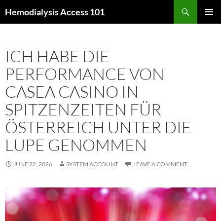
Skip
Search
Hemodialysis Access 101
to
PRIMAR
content
MENU
ICH HABE DIE
PERFORMANCE VON
CASEA CASINO IN
SPITZENZEITEN FÜR
ÖSTERREICH UNTER DIE
LUPE GENOMMEN
JUNE 22, 2026
SYSTEM ACCOUNT
LEAVE A COMMENT