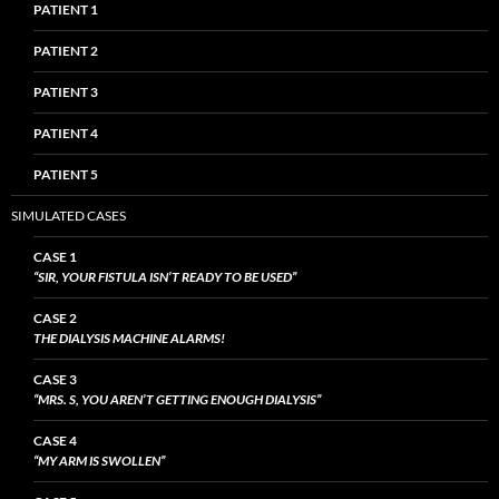
PATIENT 1
PATIENT 2
PATIENT 3
PATIENT 4
PATIENT 5
SIMULATED CASES
CASE 1
“SIR, YOUR FISTULA ISN’T READY TO BE USED”
CASE 2
THE DIALYSIS MACHINE ALARMS!
CASE 3
“MRS. S, YOU AREN’T GETTING ENOUGH DIALYSIS”
CASE 4
“MY ARM IS SWOLLEN”