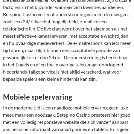
factoren, in het bijzonder wanneer zich kwesties aandienen.
Betspino Casino verleent ondersteuning via meerdere wegen,
zoals een 24/7 live chat mogelijkheid, e-mail en een
telefonische lijn. De live chat wordt over het algemeen als het
meest effectieve kanaal ervaren, met acceptabele wachttijden
en hulpvaardige medewerkers. De e-mailrespons kan iets meer
tijd duren, maar blijft binnen een acceptabele periode van
gewoonlijk korter dan 24 uur. De ondersteuning is bereikbaar
in het Engels en af en toe in overige talen, maar doorlopend
Nederlands-talige service is niet altijd verzekerd, wat voor
bepaalde spelers een kleine hindernis kan zijn.
Mobiele spelervaring
In de moderne tijd is een naadloze mobiele ervaring geen luxe
meer, maar een noodzaak. Betspino Casino presteert hier goed
met een volledig responsieve website die zich vanzelf aanpast
aan het schermformaat van smartphones en tablets. Er is geen