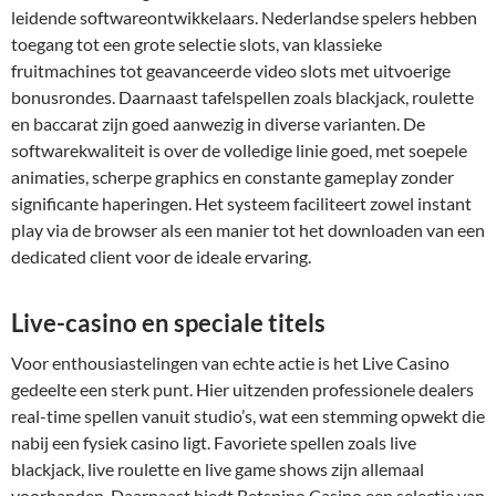
leidende softwareontwikkelaars. Nederlandse spelers hebben
toegang tot een grote selectie slots, van klassieke
fruitmachines tot geavanceerde video slots met uitvoerige
bonusrondes. Daarnaast tafelspellen zoals blackjack, roulette
en baccarat zijn goed aanwezig in diverse varianten. De
softwarekwaliteit is over de volledige linie goed, met soepele
animaties, scherpe graphics en constante gameplay zonder
significante haperingen. Het systeem faciliteert zowel instant
play via de browser als een manier tot het downloaden van een
dedicated client voor de ideale ervaring.
Live-casino en speciale titels
Voor enthousiastelingen van echte actie is het Live Casino
gedeelte een sterk punt. Hier uitzenden professionele dealers
real-time spellen vanuit studio’s, wat een stemming opwekt die
nabij een fysiek casino ligt. Favoriete spellen zoals live
blackjack, live roulette en live game shows zijn allemaal
voorhanden. Daarnaast biedt Betspino Casino een selectie van