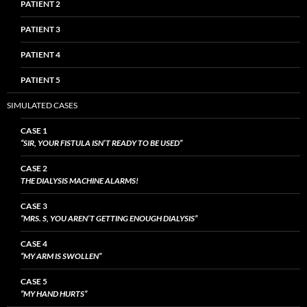
PATIENT 2
PATIENT 3
PATIENT 4
PATIENT 5
SIMULATED CASES
CASE 1
“SIR, YOUR FISTULA ISN’T READY TO BE USED”
CASE 2
THE DIALYSIS MACHINE ALARMS!
CASE 3
“MRS. S, YOU AREN’T GETTING ENOUGH DIALYSIS”
CASE 4
“MY ARM IS SWOLLEN”
CASE 5
“MY HAND HURTS”