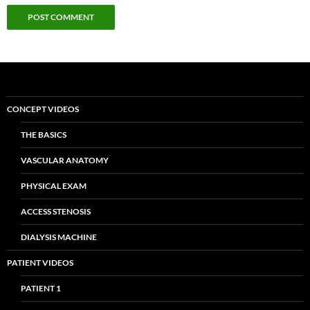
CONCEPT VIDEOS
THE BASICS
VASCULAR ANATOMY
PHYSICAL EXAM
ACCESS STENOSIS
DIALYSIS MACHINE
PATIENT VIDEOS
PATIENT 1