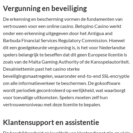
Vergunning en beveiliging
De erkenning en bescherming vormen de fundamenten van
vertrouwen voor een online casino. Betspino Casino werkt
onder een erkenning uitgegeven door het Antigua and
Barbuda Financial Services Regulatory Commission. Hoewel
dit een goedgekeurde vergunning is, is het voor Nederlandse
spelers belangrijk te beseffen dat dit geen Europese licentie is
zoals van de Malta Gaming Authority of de Kansspelautoriteit.
Desalniettemin past het casino sterke
beveiligingsmaatregelen, waaronder end-to-end SSL-encryptie
om alle informatieverkeer te beschermen. De goksoftware
wordt periodiek gecontroleerd op eerlijkheid, wat waarborgt
voor toevallige uitkomsten. Spelers moeten zelf hun
vertrouwensniveau met deze licentie te bepalen.
Klantensupport en assistentie
De beschikbaarheid en kwaliteit van klantendienst zijn cruciale