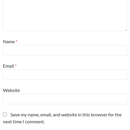
Name
*
Email
*
Website
Save my name, email, and website in this browser for the
next time I comment.