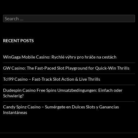
Search
for:
RECENT POSTS
WinGaga Mobile Casino: Rychlé výhry pro hráče na cestách
GW Casino: The Fast‑Paced Slot Playground for Quick‑Win Thrills
Tcl99 Casino – Fast‑Track Slot Action & Live Thrills
Dudespin Casino Free Spins Umsatzbedingungen: Einfach oder
Schwierig?
Candy Spinz Casino – Sumérgete en Dulces Slots y Ganancias
Instantáneas