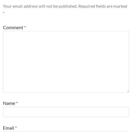
Your email address will not be published.
Required fields are marked
*
Comment
*
Name
*
Email
*