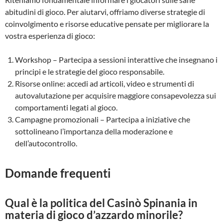
abitudini di gioco. Per aiutarvi, offriamo diverse strategie di
coinvolgimento e risorse educative pensate per migliorare la
vostra esperienza di gioco:
Workshop – Partecipa a sessioni interattive che insegnano i
principi e le strategie del gioco responsabile.
Risorse online: accedi ad articoli, video e strumenti di
autovalutazione per acquisire maggiore consapevolezza sui
comportamenti legati al gioco.
Campagne promozionali – Partecipa a iniziative che
sottolineano l’importanza della moderazione e
dell’autocontrollo.
Domande frequenti
Qual è la politica del Casinò Spinania in
materia di gioco d’azzardo minorile?