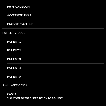
PHYSICAL EXAM
ACCESS STENOSIS
DIALYSIS MACHINE
PATIENT VIDEOS
PATIENT 1
PATIENT 2
PATIENT 3
PATIENT 4
PATIENT 5
SIMULATED CASES
CASE 1
“SIR, YOUR FISTULA ISN’T READY TO BE USED”