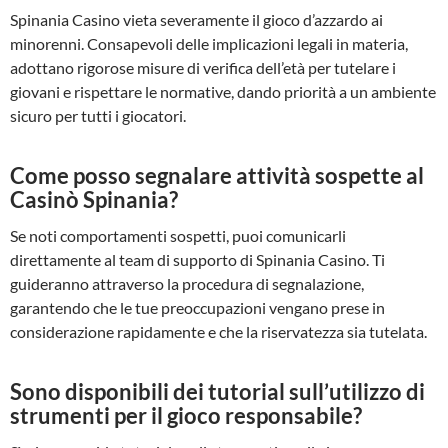
Spinania Casino vieta severamente il gioco d’azzardo ai
minorenni. Consapevoli delle implicazioni legali in materia,
adottano rigorose misure di verifica dell’età per tutelare i
giovani e rispettare le normative, dando priorità a un ambiente
sicuro per tutti i giocatori.
Come posso segnalare attività sospette al
Casinò Spinania?
Se noti comportamenti sospetti, puoi comunicarli
direttamente al team di supporto di Spinania Casino. Ti
guideranno attraverso la procedura di segnalazione,
garantendo che le tue preoccupazioni vengano prese in
considerazione rapidamente e che la riservatezza sia tutelata.
Sono disponibili dei tutorial sull’utilizzo di
strumenti per il gioco responsabile?