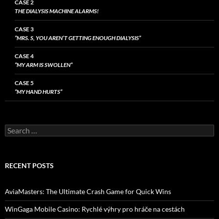
CASE 2
THE DIALYSIS MACHINE ALARMS!
CASE 3
“MRS. S, YOU AREN’T GETTING ENOUGH DIALYSIS”
CASE 4
“MY ARM IS SWOLLEN”
CASE 5
“MY HAND HURTS”
Search
for:
RECENT POSTS
AviaMasters: The Ultimate Crash Game for Quick Wins
WinGaga Mobile Casino: Rychlé výhry pro hráče na cestách