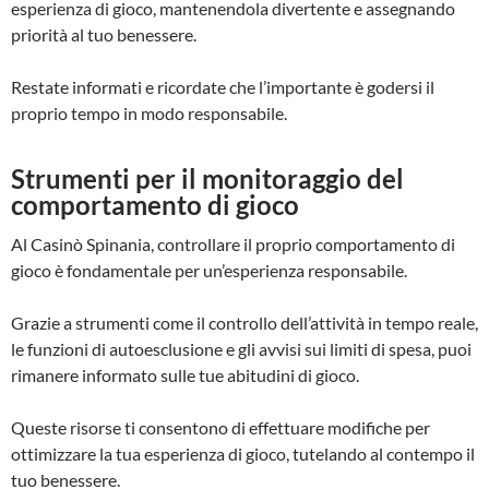
esperienza di gioco, mantenendola divertente e assegnando
priorità al tuo benessere.
Restate informati e ricordate che l’importante è godersi il
proprio tempo in modo responsabile.
Strumenti per il monitoraggio del
comportamento di gioco
Al Casinò Spinania, controllare il proprio comportamento di
gioco è fondamentale per un’esperienza responsabile.
Grazie a strumenti come il controllo dell’attività in tempo reale,
le funzioni di autoesclusione e gli avvisi sui limiti di spesa, puoi
rimanere informato sulle tue abitudini di gioco.
Queste risorse ti consentono di effettuare modifiche per
ottimizzare la tua esperienza di gioco, tutelando al contempo il
tuo benessere.