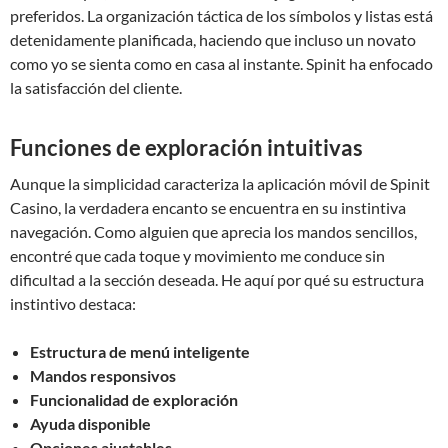
preferidos. La organización táctica de los símbolos y listas está
detenidamente planificada, haciendo que incluso un novato
como yo se sienta como en casa al instante. Spinit ha enfocado
la satisfacción del cliente.
Funciones de exploración intuitivas
Aunque la simplicidad caracteriza la aplicación móvil de Spinit
Casino, la verdadera encanto se encuentra en su instintiva
navegación. Como alguien que aprecia los mandos sencillos,
encontré que cada toque y movimiento me conduce sin
dificultad a la sección deseada. He aquí por qué su estructura
instintivo destaca:
Estructura de menú inteligente
Mandos responsivos
Funcionalidad de exploración
Ayuda disponible
Opciones ajustables