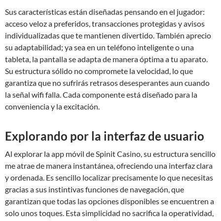
Sus características están diseñadas pensando en el jugador:
acceso veloz a preferidos, transacciones protegidas y avisos
individualizadas que te mantienen divertido. También aprecio
su adaptabilidad; ya sea en un teléfono inteligente o una
tableta, la pantalla se adapta de manera óptima a tu aparato.
Su estructura sólido no compromete la velocidad, lo que
garantiza que no sufrirás retrasos desesperantes aun cuando
la señal wifi falla. Cada componente está diseñado para la
conveniencia y la excitación.
Explorando por la interfaz de usuario
Al explorar la app móvil de Spinit Casino, su estructura sencillo
me atrae de manera instantánea, ofreciendo una interfaz clara
y ordenada. Es sencillo localizar precisamente lo que necesitas
gracias a sus instintivas funciones de navegación, que
garantizan que todas las opciones disponibles se encuentren a
solo unos toques. Esta simplicidad no sacrifica la operatividad,