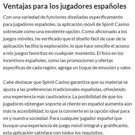
Ventajas para los jugadores españoles
Con una variedad de funciones diseñadas específicamente
para jugadores españoles, la aplicación móvil de Spinit Casino
sobresale como una excelente opción. Como aficionado a los
juegos móviles, he verificado que el diseño fácil de usar de la
aplicación facilita la exploración, lo que hace sencillo el acceso
a mis juegos favoritos en cualquier momento. El foco en los
incentivos españoles, como las promociones y ofertas
específicas de cada región, agrega un toque de emoción y valor.
Cabe destacar que Spinit Casino garantiza que su material se
ajusta a las preferencias tradicionales españolas, ofreciendo
una experiencia más cautivadora. La posibilidad de que los
jugadores obtengan soporte al cliente en español aumenta aún
más la accesibilidad, lo que la convierte en la opción ideal para
mí y nuestra sociedad. Para cualquier jugador español que
busque una experiencia de juego móvil integral y gratificante,
esta aplicación satisface con todos los requisitos.