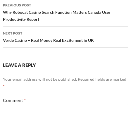
Post
PREVIOUS POST
navigation
Why Robocat Casino Search Function Matters Canada User
Productivity Report
NEXT POST
Verde Casino – Real Money Real Excitement in UK
LEAVE A REPLY
Your email address will not be published.
Required fields are marked
*
Comment
*