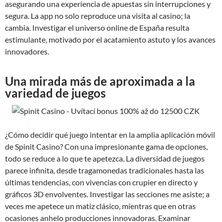
asegurando una experiencia de apuestas sin interrupciones y
segura. La app no solo reproduce una visita al casino; la
cambia. Investigar el universo online de España resulta
estimulante, motivado por el acatamiento astuto y los avances
innovadores.
Una mirada más de aproximada a la
variedad de juegos
¿Cómo decidir qué juego intentar en la amplia aplicación móvil
de Spinit Casino? Con una impresionante gama de opciones,
todo se reduce a lo que te apetezca. La diversidad de juegos
parece infinita, desde tragamonedas tradicionales hasta las
últimas tendencias, con vivencias con crupier en directo y
gráficos 3D envolventes. Investigar las secciones me asiste; a
veces me apetece un matiz clásico, mientras que en otras
ocasiones anhelo producciones innovadoras. Examinar