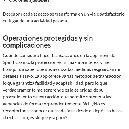
Descubrir cada aspecto se transforma en un viaje satisfactorio
en lugar de una actividad pesada.
Operaciones protegidas y sin
complicaciones
Cuando considero hacer transacciones en la app móvil de
Spinit Casino, la protección es mi máxima interés, y me
tranquiliza saber que sus avanzadas medidas resguardan mi
detalles a salvo. La app ofrece varias métodos de transacción,
lo que garantiza facilidad y adaptabilidad, pero lo que
verdaderamente me sorprende es la celeridad de su
procedimiento de extracción, que permite obtener a las
ganancias de forma sorprendentemente fácil. ¿No es
reconfortante conocer que cada fase, desde el depósito hasta
el extracción, es simple y seguro?