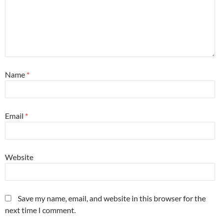
Name
*
Email
*
Website
Save my name, email, and website in this browser for the
next time I comment.