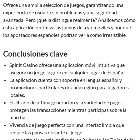
Ofrece una amplia selección de juegos, garantizando una
experiencia de usuario sin problemas y una seguridad
avanzada. Pero ¿qué la distingue realmente? Analicemos cómo
esta aplicación optimiza las juegos de azar móviles y por qué
los apostadores españoles podrían verla como irresistible.
Conclusiones clave
Spinit Casino ofrece una aplicación móvil intuitiva que
asegura un juego seguro en cualquier lugar de España.
La aplicación cuenta con soporte en lengua español y
promociones particulares de cada región para jugadores
locales.
El cifrado de última generación y la variedad de pago
protegen las transacciones mientras participas sobre la
marcha.
Vivencia de juego perfecta con una interfaz limpia que
reduce las pausas durante el juego.
La soporte al usuario dedicada las 24 horas, los 7 días de la