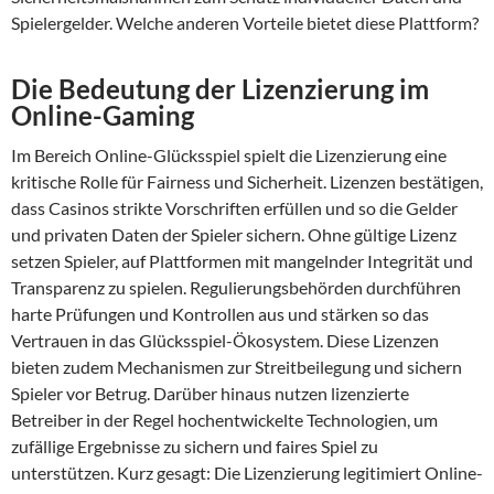
Spielergelder. Welche anderen Vorteile bietet diese Plattform?
Die Bedeutung der Lizenzierung im
Online-Gaming
Im Bereich Online-Glücksspiel spielt die Lizenzierung eine
kritische Rolle für Fairness und Sicherheit. Lizenzen bestätigen,
dass Casinos strikte Vorschriften erfüllen und so die Gelder
und privaten Daten der Spieler sichern. Ohne gültige Lizenz
setzen Spieler, auf Plattformen mit mangelnder Integrität und
Transparenz zu spielen. Regulierungsbehörden durchführen
harte Prüfungen und Kontrollen aus und stärken so das
Vertrauen in das Glücksspiel-Ökosystem. Diese Lizenzen
bieten zudem Mechanismen zur Streitbeilegung und sichern
Spieler vor Betrug. Darüber hinaus nutzen lizenzierte
Betreiber in der Regel hochentwickelte Technologien, um
zufällige Ergebnisse zu sichern und faires Spiel zu
unterstützen. Kurz gesagt: Die Lizenzierung legitimiert Online-