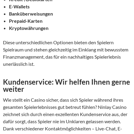
E-Wallets
Banküberweisungen
Prepaid-Karten
Kryptowährungen
Diese unterschiedlichen Optionen bieten den Spielern
Spielraum und stehen gleichzeitig im Einklang mit bewusstem
Finanzmanagement, das für ein nachhaltiges Spielerlebnis
unerlässlich ist.
Kundenservice: Wir helfen Ihnen gerne
weiter
Wie stellt ein Casino sicher, dass sich Spieler während ihres
gesamten Spielerlebnisses gut betreut fühlen? Ninlay Casino
zeichnet sich durch einen exzellenten Kundenservice aus, der
dafür sorgt, dass Spieler nie im Unklaren gelassen werden.
Dank verschiedener Kontaktmöglichkeiten – Live-Chat, E-