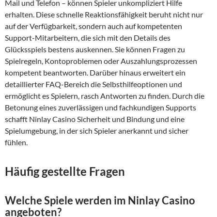
Mail und Telefon – können Spieler unkompliziert Hilfe
erhalten. Diese schnelle Reaktionsfähigkeit beruht nicht nur
auf der Verfügbarkeit, sondern auch auf kompetenten
Support-Mitarbeitern, die sich mit den Details des
Glücksspiels bestens auskennen. Sie können Fragen zu
Spielregeln, Kontoproblemen oder Auszahlungsprozessen
kompetent beantworten. Darüber hinaus erweitert ein
detaillierter FAQ-Bereich die Selbsthilfeoptionen und
ermöglicht es Spielern, rasch Antworten zu finden. Durch die
Betonung eines zuverlässigen und fachkundigen Supports
schafft Ninlay Casino Sicherheit und Bindung und eine
Spielumgebung, in der sich Spieler anerkannt und sicher
fühlen.
Häufig gestellte Fragen
Welche Spiele werden im Ninlay Casino
angeboten?