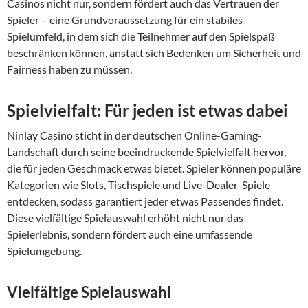
Casinos nicht nur, sondern fördert auch das Vertrauen der
Spieler – eine Grundvoraussetzung für ein stabiles
Spielumfeld, in dem sich die Teilnehmer auf den Spielspaß
beschränken können, anstatt sich Bedenken um Sicherheit und
Fairness haben zu müssen.
Spielvielfalt: Für jeden ist etwas dabei
Ninlay Casino sticht in der deutschen Online-Gaming-
Landschaft durch seine beeindruckende Spielvielfalt hervor,
die für jeden Geschmack etwas bietet. Spieler können populäre
Kategorien wie Slots, Tischspiele und Live-Dealer-Spiele
entdecken, sodass garantiert jeder etwas Passendes findet.
Diese vielfältige Spielauswahl erhöht nicht nur das
Spielerlebnis, sondern fördert auch eine umfassende
Spielumgebung.
Vielfältige Spielauswahl