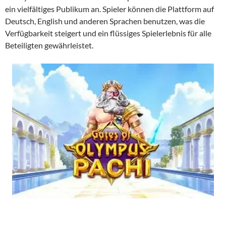
ein vielfältiges Publikum an. Spieler können die Plattform auf
Deutsch, English und anderen Sprachen benutzen, was die
Verfügbarkeit steigert und ein flüssiges Spielerlebnis für alle
Beteiligten gewährleistet.