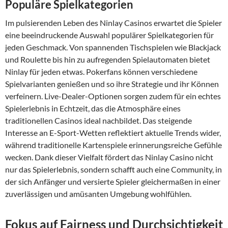
Populäre Spielkategorien
Im pulsierenden Leben des Ninlay Casinos erwartet die Spieler
eine beeindruckende Auswahl populärer Spielkategorien für
jeden Geschmack. Von spannenden Tischspielen wie Blackjack
und Roulette bis hin zu aufregenden Spielautomaten bietet
Ninlay für jeden etwas. Pokerfans können verschiedene
Spielvarianten genießen und so ihre Strategie und ihr Können
verfeinern. Live-Dealer-Optionen sorgen zudem für ein echtes
Spielerlebnis in Echtzeit, das die Atmosphäre eines
traditionellen Casinos ideal nachbildet. Das steigende
Interesse an E-Sport-Wetten reflektiert aktuelle Trends wider,
während traditionelle Kartenspiele erinnerungsreiche Gefühle
wecken. Dank dieser Vielfalt fördert das Ninlay Casino nicht
nur das Spielerlebnis, sondern schafft auch eine Community, in
der sich Anfänger und versierte Spieler gleichermaßen in einer
zuverlässigen und amüsanten Umgebung wohlfühlen.
Fokus auf Fairness und Durchsichtigkeit