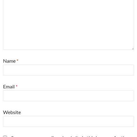
Name
*
Email
*
Website