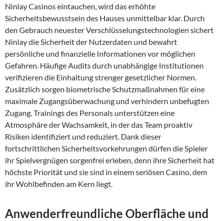
Ninlay Casinos eintauchen, wird das erhöhte
Sicherheitsbewusstsein des Hauses unmittelbar klar. Durch
den Gebrauch neuester Verschlüsselungstechnologien sichert
Ninlay die Sicherheit der Nutzerdaten und bewahrt
persönliche und finanzielle Informationen vor möglichen
Gefahren. Häufige Audits durch unabhängige Institutionen
verifizieren die Einhaltung strenger gesetzlicher Normen.
Zusätzlich sorgen biometrische Schutzmaßnahmen für eine
maximale Zugangsüberwachung und verhindern unbefugten
Zugang. Trainings des Personals unterstützen eine
Atmosphäre der Wachsamkeit, in der das Team proaktiv
Risiken identifiziert und reduziert. Dank dieser
fortschrittlichen Sicherheitsvorkehrungen dürfen die Spieler
ihr Spielvergnügen sorgenfrei erleben, denn ihre Sicherheit hat
höchste Priorität und sie sind in einem seriösen Casino, dem
ihr Wohlbefinden am Kern liegt.
Anwenderfreundliche Oberfläche und