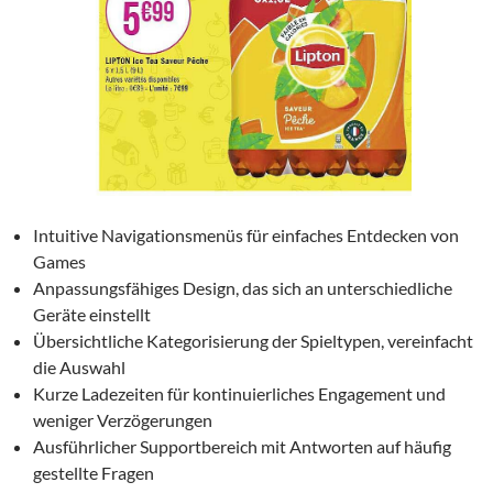
Intuitive Navigationsmenüs für einfaches Entdecken von
Games
Anpassungsfähiges Design, das sich an unterschiedliche
Geräte einstellt
Übersichtliche Kategorisierung der Spieltypen, vereinfacht
die Auswahl
Kurze Ladezeiten für kontinuierliches Engagement und
weniger Verzögerungen
Ausführlicher Supportbereich mit Antworten auf häufig
gestellte Fragen