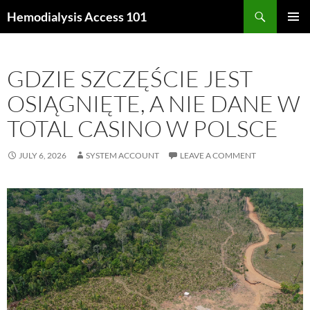
Skip
Search
Hemodialysis Access 101
to
PRIMAR
content
MENU
GDZIE SZCZĘŚCIE JEST
OSIĄGNIĘTE, A NIE DANE W
TOTAL CASINO W POLSCE
JULY 6, 2026
SYSTEM ACCOUNT
LEAVE A COMMENT