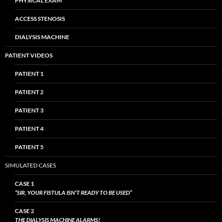
PHYSICAL EXAM
ACCESS STENOSIS
DIALYSIS MACHINE
PATIENT VIDEOS
PATIENT 1
PATIENT 2
PATIENT 3
PATIENT 4
PATIENT 5
SIMULATED CASES
CASE 1
“SIR, YOUR FISTULA ISN’T READY TO BE USED”
CASE 2
THE DIALYSIS MACHINE ALARMS!