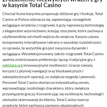
w kasynie Total Casino
Chociaż liczne kasynów proponuje zbliżone gry i funkcje, Total
Casino w Polsce odznacza się, zapewniając szczególnie
wciągające wrażenia z rozgrywki. Łączy najnowszą technologię
z eleganckim wzornictwem, kreując otoczenie, które zachwyca
użytkowników od chwili wejścia do wnętrza. Kasyno używa
komponenty interaktywne i ekrany o wysokiej rozdzielczości,
co sprawia, że wszystkie gra jest nasycona dynamiki i
wciągająca. Wyselekcjonowany zakres rozgrywek Total Casino
spełnia zróżnicowane preferencje, łącząc tradycyjne gry z
wikidata.org
innowacyjnymi możliwości. Gracze czerpią
korzyści z płynnej nawigacji oraz błyskawicznych i
zabezpieczonych operacji, co zwiększa wygodę i pewność.
Personel Total Casino dostarcza indywidualną serwis,
wprowadzając osobistego charakteru, który zwiększa
przywiązanie graczy. Koncentrując się na klimacie, technologii i
obsłudze skierowanej do klienta, Total Casino tworzy
przeżycie, które zachwyca zarówno okazjonalnych