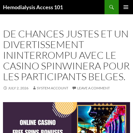
Skip
Search
Hemodialysis Access 101
to
PRIMAR
content
MENU
DE CHANCES JUSTES ET UN
DIVERTISSEMENT
ININTERROMPU AVEC LE
CASINO SPINWINERA POUR
LES PARTICIPANTS BELGES.
JULY 2, 2026
SYSTEM ACCOUNT
LEAVE A COMMENT