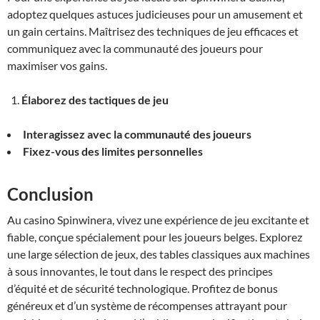
adoptez quelques astuces judicieuses pour un amusement et
un gain certains. Maîtrisez des techniques de jeu efficaces et
communiquez avec la communauté des joueurs pour
maximiser vos gains.
Élaborez des tactiques de jeu
Interagissez avec la communauté des joueurs
Fixez-vous des limites personnelles
Conclusion
Au casino Spinwinera, vivez une expérience de jeu excitante et
fiable, conçue spécialement pour les joueurs belges. Explorez
une large sélection de jeux, des tables classiques aux machines
à sous innovantes, le tout dans le respect des principes
d’équité et de sécurité technologique. Profitez de bonus
généreux et d’un système de récompenses attrayant pour