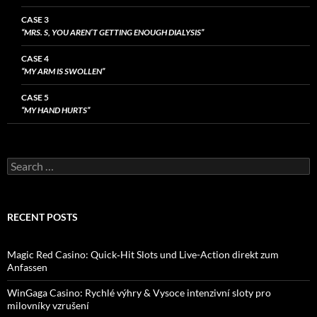
CASE 3
“MRS. S, YOU AREN’T GETTING ENOUGH DIALYSIS”
CASE 4
“MY ARM IS SWOLLEN”
CASE 5
“MY HAND HURTS”
Search
for:
RECENT POSTS
Magic Red Casino: Quick‑Hit Slots und Live-Action direkt zum
Anfassen
WinGaga Casino: Rychlé výhry & Vysoce intenzivní sloty pro
milovníky vzrušení