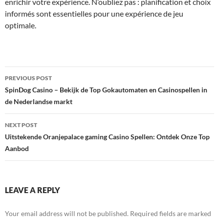
enrichir votre expérience. N’oubliez pas : planification et choix
informés sont essentielles pour une expérience de jeu
optimale.
Post
PREVIOUS POST
navigation
SpinDog Casino – Bekijk de Top Gokautomaten en Casinospellen in
de Nederlandse markt
NEXT POST
Uitstekende Oranjepalace gaming Casino Spellen: Ontdek Onze Top
Aanbod
LEAVE A REPLY
Your email address will not be published.
Required fields are marked