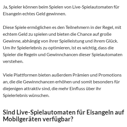
Ja, Spieler können beim Spielen von Live-Spielautomaten für
Eisangeln echtes Geld gewinnen.
Diese Spiele ermöglichen es den Teilnehmern in der Regel, mit
echtem Geld zu spielen und bieten die Chance auf große
Gewinne, abhängig von ihrer Spielleistung und ihrem Glück.
Um ihr Spielerlebnis zu optimieren, ist es wichtig, dass die
Spieler die Regeln und Gewinnchancen dieser Spielautomaten
verstehen.
Viele Plattformen bieten außerdem Prämien und Promotions
an, die die Gewinnchancen erhöhen und somit besonders für
diejenigen attraktiv sind, die mehr Einfluss über ihr
Spielerlebnis wünschen.
Sind Live-Spielautomaten für Eisangeln auf
Mobilgeräten verfügbar?