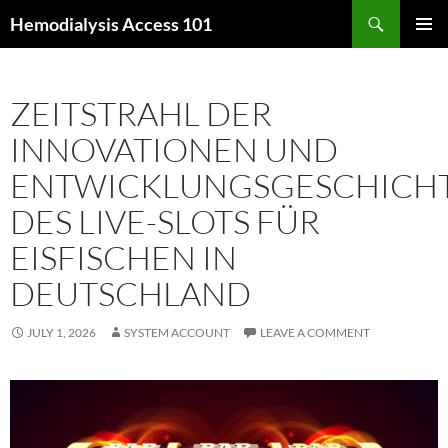
Skip
Search
Hemodialysis Access 101
to
PRIMAR
content
MENU
ZEITSTRAHL DER
INNOVATIONEN UND
ENTWICKLUNGSGESCHICH
DES LIVE-SLOTS FÜR
EISFISCHEN IN
DEUTSCHLAND
JULY 1, 2026
SYSTEM ACCOUNT
LEAVE A COMMENT