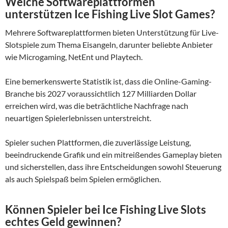
Welche Softwareplattformen
unterstützen Ice Fishing Live Slot Games?
Mehrere Softwareplattformen bieten Unterstützung für Live-
Slotspiele zum Thema Eisangeln, darunter beliebte Anbieter
wie Microgaming, NetEnt und Playtech.
Eine bemerkenswerte Statistik ist, dass die Online-Gaming-
Branche bis 2027 voraussichtlich 127 Milliarden Dollar
erreichen wird, was die beträchtliche Nachfrage nach
neuartigen Spielerlebnissen unterstreicht.
Spieler suchen Plattformen, die zuverlässige Leistung,
beeindruckende Grafik und ein mitreißendes Gameplay bieten
und sicherstellen, dass ihre Entscheidungen sowohl Steuerung
als auch Spielspaß beim Spielen ermöglichen.
Können Spieler bei Ice Fishing Live Slots
echtes Geld gewinnen?