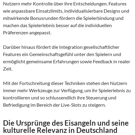
Nutzern mehr Kontrolle über ihre Entscheidungen. Features
wie anpassbare Einsatzlimits, individualisierbare Designs und
mitwirkende Bonusrunden fördern die Spielerbindung und
machen das Spielerlebnis besser auf die individuellen
Präferenzen angepasst.
Darüber hinaus fördert die Integration gesellschaftlicher
Features ein Gemeinschaftsgefühl unter den Spielern und
ermöglicht gemeinsame Erfahrungen sowie Feedback in realer
Zeit.
Mit der Fortschreitung dieser Techniken stehen den Nutzern
immer mehr Werkzeuge zur Verfügung, um ihr Spielerlebnis zu
kontrollieren und so schlussendlich ihre Steuerung und
Befriedigung im Bereich der Live-Slots zu steigern.
Die Ursprünge des Eisangeln und seine
kulturelle Relevanz in Deutschland