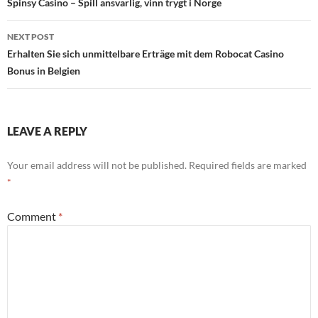
navigation
Spinsy Casino – Spill ansvarlig, vinn trygt i Norge
NEXT POST
Erhalten Sie sich unmittelbare Erträge mit dem Robocat Casino
Bonus in Belgien
LEAVE A REPLY
Your email address will not be published.
Required fields are marked
*
Comment
*