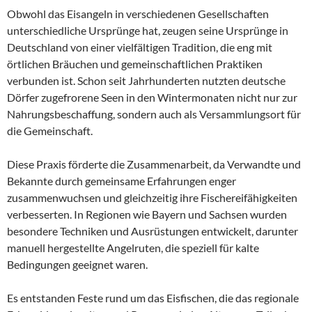
Obwohl das Eisangeln in verschiedenen Gesellschaften
unterschiedliche Ursprünge hat, zeugen seine Ursprünge in
Deutschland von einer vielfältigen Tradition, die eng mit
örtlichen Bräuchen und gemeinschaftlichen Praktiken
verbunden ist. Schon seit Jahrhunderten nutzten deutsche
Dörfer zugefrorene Seen in den Wintermonaten nicht nur zur
Nahrungsbeschaffung, sondern auch als Versammlungsort für
die Gemeinschaft.
Diese Praxis förderte die Zusammenarbeit, da Verwandte und
Bekannte durch gemeinsame Erfahrungen enger
zusammenwuchsen und gleichzeitig ihre Fischereifähigkeiten
verbesserten. In Regionen wie Bayern und Sachsen wurden
besondere Techniken und Ausrüstungen entwickelt, darunter
manuell hergestellte Angelruten, die speziell für kalte
Bedingungen geeignet waren.
Es entstanden Feste rund um das Eisfischen, die das regionale