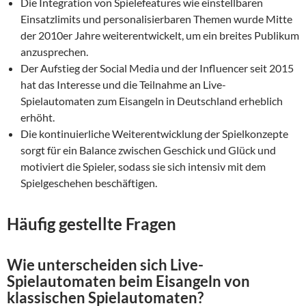
Die Integration von Spielefeatures wie einstellbaren
Einsatzlimits und personalisierbaren Themen wurde Mitte
der 2010er Jahre weiterentwickelt, um ein breites Publikum
anzusprechen.
Der Aufstieg der Social Media und der Influencer seit 2015
hat das Interesse und die Teilnahme an Live-
Spielautomaten zum Eisangeln in Deutschland erheblich
erhöht.
Die kontinuierliche Weiterentwicklung der Spielkonzepte
sorgt für ein Balance zwischen Geschick und Glück und
motiviert die Spieler, sodass sie sich intensiv mit dem
Spielgeschehen beschäftigen.
Häufig gestellte Fragen
Wie unterscheiden sich Live-
Spielautomaten beim Eisangeln von
klassischen Spielautomaten?