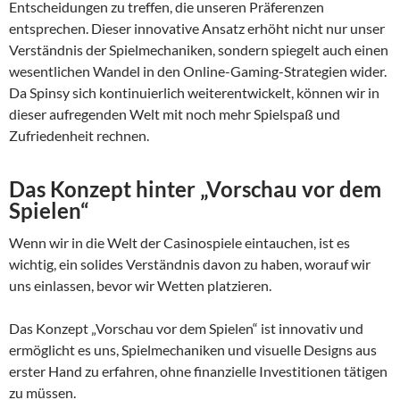
Entscheidungen zu treffen, die unseren Präferenzen
entsprechen. Dieser innovative Ansatz erhöht nicht nur unser
Verständnis der Spielmechaniken, sondern spiegelt auch einen
wesentlichen Wandel in den Online-Gaming-Strategien wider.
Da Spinsy sich kontinuierlich weiterentwickelt, können wir in
dieser aufregenden Welt mit noch mehr Spielspaß und
Zufriedenheit rechnen.
Das Konzept hinter „Vorschau vor dem
Spielen“
Wenn wir in die Welt der Casinospiele eintauchen, ist es
wichtig, ein solides Verständnis davon zu haben, worauf wir
uns einlassen, bevor wir Wetten platzieren.
Das Konzept „Vorschau vor dem Spielen“ ist innovativ und
ermöglicht es uns, Spielmechaniken und visuelle Designs aus
erster Hand zu erfahren, ohne finanzielle Investitionen tätigen
zu müssen.