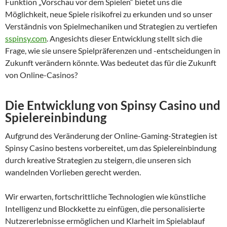
Funktion „Vorschau vor dem Spielen“ bietet uns die
Möglichkeit, neue Spiele risikofrei zu erkunden und so unser
Verständnis von Spielmechaniken und Strategien zu vertiefen
sspinsy.com
. Angesichts dieser Entwicklung stellt sich die
Frage, wie sie unsere Spielpräferenzen und -entscheidungen in
Zukunft verändern könnte. Was bedeutet das für die Zukunft
von Online-Casinos?
Die Entwicklung von Spinsy Casino und
Spielereinbindung
Aufgrund des Veränderung der Online-Gaming-Strategien ist
Spinsy Casino bestens vorbereitet, um das Spielereinbindung
durch kreative Strategien zu steigern, die unseren sich
wandelnden Vorlieben gerecht werden.
Wir erwarten, fortschrittliche Technologien wie künstliche
Intelligenz und Blockkette zu einfügen, die personalisierte
Nutzererlebnisse ermöglichen und Klarheit im Spielablauf