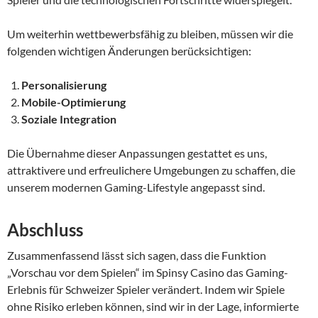
Um weiterhin wettbewerbsfähig zu bleiben, müssen wir die
folgenden wichtigen Änderungen berücksichtigen:
Personalisierung
Mobile-Optimierung
Soziale Integration
Die Übernahme dieser Anpassungen gestattet es uns,
attraktivere und erfreulichere Umgebungen zu schaffen, die
unserem modernen Gaming-Lifestyle angepasst sind.
Abschluss
Zusammenfassend lässt sich sagen, dass die Funktion
„Vorschau vor dem Spielen“ im Spinsy Casino das Gaming-
Erlebnis für Schweizer Spieler verändert. Indem wir Spiele
ohne Risiko erleben können, sind wir in der Lage, informierte