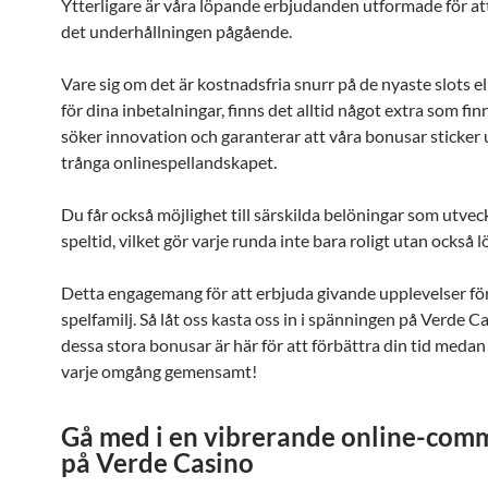
Ytterligare är våra löpande erbjudanden utformade för att
det underhållningen pågående.
Vare sig om det är kostnadsfria snurr på de nyaste slots e
för dina inbetalningar, finns det alltid något extra som finn
söker innovation och garanterar att våra bonusar sticker u
trånga onlinespellandskapet.
Du får också möjlighet till särskilda belöningar som utvec
speltid, vilket gör varje runda inte bara roligt utan också 
Detta engagemang för att erbjuda givande upplevelser för
spelfamilj. Så låt oss kasta oss in i spänningen på Verde C
dessa stora bonusar är här för att förbättra din tid medan 
varje omgång gemensamt!
Gå med i en vibrerande online-com
på Verde Casino