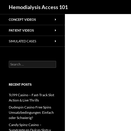
Search
Hemodialysis Access 101
Skip
CONCEPT VIDEOS
to
content
PATIENT VIDEOS
SIMULATED CASES
Search
for:
RECENT POSTS
Tcl99 Casino – Fast‑Track Slot
Action & Live Thrills
Dudespin Casino Free Spins
Umsatzbedingungen: Einfach
oder Schwierig?
Candy Spinz Casino –
Sumérgete en Dulces Slots y