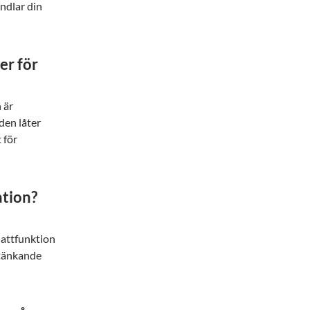
ndlar din
er för
 är
den låter
 för
tion?
hattfunktion
nytänkande
!