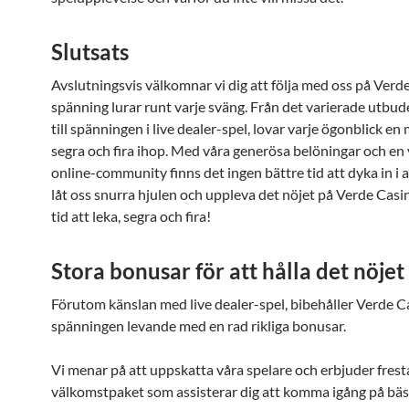
Slutsats
Avslutningsvis välkomnar vi dig att följa med oss på Verd
spänning lurar runt varje sväng. Från det varierade utbude
till spänningen i live dealer-spel, lovar varje ögonblick en 
segra och fira ihop. Med våra generösa belöningar och en 
online-community finns det ingen bättre tid att dyka in i 
låt oss snurra hjulen och uppleva det nöjet på Verde Casin
tid att leka, segra och fira!
Stora bonusar för att hålla det nöjet
Förutom känslan med live dealer-spel, bibehåller Verde C
spänningen levande med en rad rikliga bonusar.
Vi menar på att uppskatta våra spelare och erbjuder fres
välkomstpaket som assisterar dig att komma igång på bäst