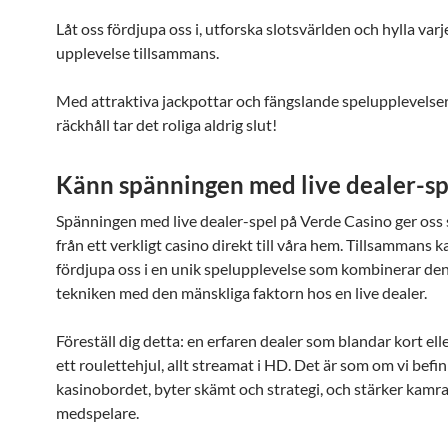
Låt oss fördjupa oss i, utforska slotsvärlden och hylla varj
upplevelse tillsammans.
Med attraktiva jackpottar och fängslande spelupplevelse
räckhåll tar det roliga aldrig slut!
Känn spänningen med live dealer-sp
Spänningen med live dealer-spel på Verde Casino ger oss
från ett verkligt casino direkt till våra hem. Tillsammans k
fördjupa oss i en unik spelupplevelse som kombinerar de
tekniken med den mänskliga faktorn hos en live dealer.
Föreställ dig detta: en erfaren dealer som blandar kort ell
ett roulettehjul, allt streamat i HD. Det är som om vi befi
kasinobordet, byter skämt och strategi, och stärker kam
medspelare.