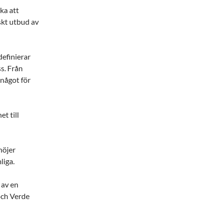
ka att
skt utbud av
efinierar
s. Från
 något för
et till
höjer
liga.
 av en
och Verde