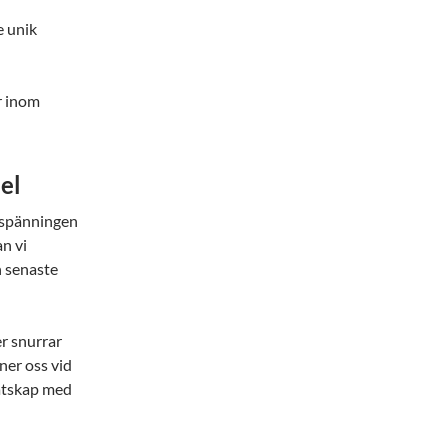
e unik
r inom
el
 spänningen
an vi
n senaste
er snurrar
nner oss vid
ratskap med