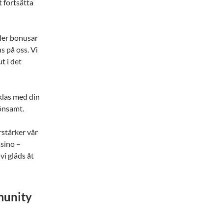
 fortsätta
ller bonusar
s på oss. Vi
t i det
klas med din
lönsamt.
stärker vår
asino –
vi gläds åt
munity