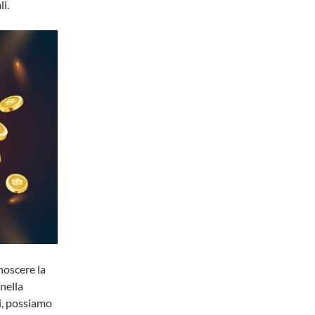
li.
noscere la
nella
i, possiamo