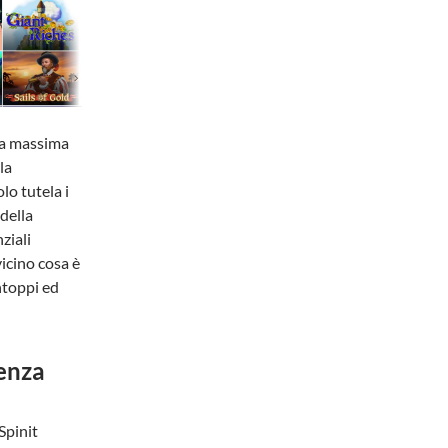
la massima
la
lo tutela i
della
ziali
vicino cosa è
ntoppi ed
senza
Spinit