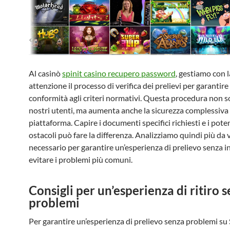
Al casinò
spinit casino recupero password
, gestiamo con 
attenzione il processo di verifica dei prelievi per garantire 
conformità agli criteri normativi. Questa procedura non so
nostri utenti, ma aumenta anche la sicurezza complessiva 
piattaforma. Capire i documenti specifici richiesti e i poten
ostacoli può fare la differenza. Analizziamo quindi più da 
necessario per garantire un’esperienza di prelievo senza i
evitare i problemi più comuni.
Consigli per un’esperienza di ritiro 
problemi
Per garantire un’esperienza di prelievo senza problemi su 