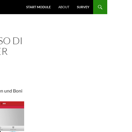
START MODULE
ABOUT
SURVEY
SO DI
ER