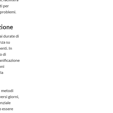
ti per
 problemi.
zione
ai durate di
nza su
enti. In
o di
anificazione
oni
la
i metodi
ersi giorni,
enziale
o essere