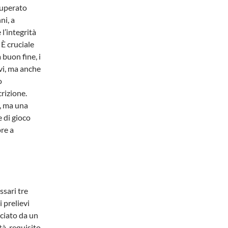
superato
ni, a
l’integrità
 È cruciale
 buon fine, i
evi, ma anche
o
crizione.
, ma una
 di gioco
re a
ssari tre
 prelievi
sciato da un
tà, requisito