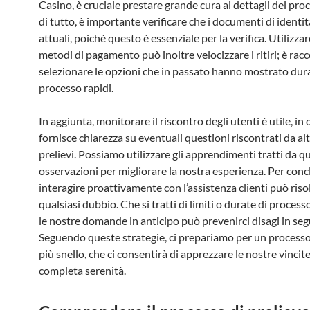
Casino, è cruciale prestare grande cura ai dettagli del pro
di tutto, è importante verificare che i documenti di identi
attuali, poiché questo è essenziale per la verifica. Utilizzar
metodi di pagamento può inoltre velocizzare i ritiri; è ra
selezionare le opzioni che in passato hanno mostrato dura
processo rapidi.
In aggiunta, monitorare il riscontro degli utenti è utile, in
fornisce chiarezza su eventuali questioni riscontrati da alt
prelievi. Possiamo utilizzare gli apprendimenti tratti da q
osservazioni per migliorare la nostra esperienza. Per conc
interagire proattivamente con l’assistenza clienti può riso
qualsiasi dubbio. Che si tratti di limiti o durate di process
le nostre domande in anticipo può prevenirci disagi in seg
Seguendo queste strategie, ci prepariamo per un processo
più snello, che ci consentirà di apprezzare le nostre vincite
completa serenità.