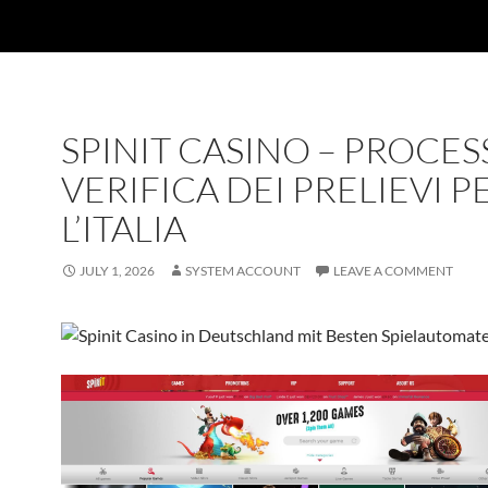
SPINIT CASINO – PROCES
VERIFICA DEI PRELIEVI P
L’ITALIA
JULY 1, 2026
SYSTEM ACCOUNT
LEAVE A COMMENT