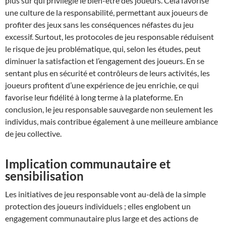
plus sûr qui privilégie le bien-être des joueurs. Cela favorise
une culture de la responsabilité, permettant aux joueurs de
profiter des jeux sans les conséquences néfastes du jeu
excessif. Surtout, les protocoles de jeu responsable réduisent
le risque de jeu problématique, qui, selon les études, peut
diminuer la satisfaction et l’engagement des joueurs. En se
sentant plus en sécurité et contrôleurs de leurs activités, les
joueurs profitent d’une expérience de jeu enrichie, ce qui
favorise leur fidélité à long terme à la plateforme. En
conclusion, le jeu responsable sauvegarde non seulement les
individus, mais contribue également à une meilleure ambiance
de jeu collective.
Implication communautaire et
sensibilisation
Les initiatives de jeu responsable vont au-delà de la simple
protection des joueurs individuels ; elles englobent un
engagement communautaire plus large et des actions de