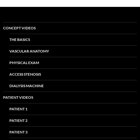
CONCEPT VIDEOS
THE BASICS
VASCULAR ANATOMY
PHYSICAL EXAM
ACCESS STENOSIS
DIALYSIS MACHINE
PATIENT VIDEOS
PATIENT 1
PATIENT 2
PATIENT 3