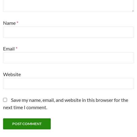
Name
*
Email
*
Website
Save my name, email, and website in this browser for the
next time I comment.