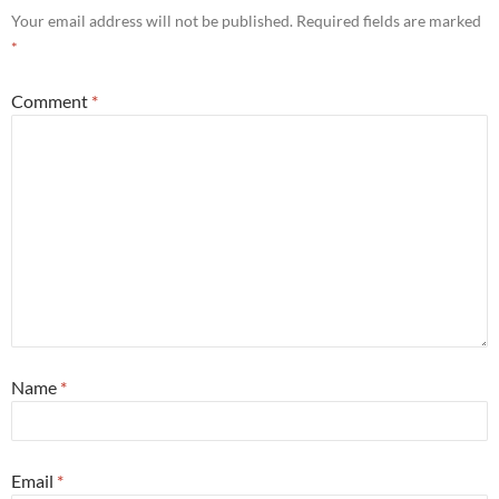
Your email address will not be published.
Required fields are marked
*
Comment
*
Name
*
Email
*