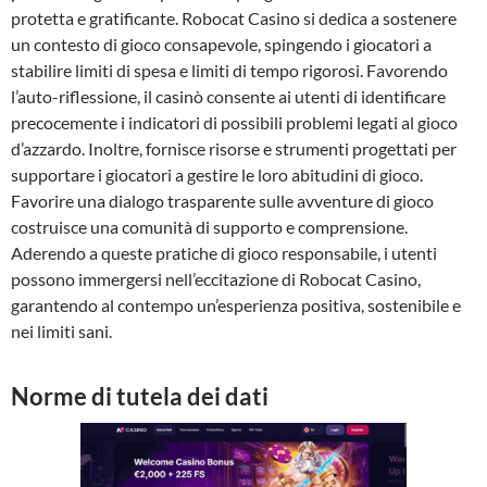
protetta e gratificante. Robocat Casino si dedica a sostenere
un contesto di gioco consapevole, spingendo i giocatori a
stabilire limiti di spesa e limiti di tempo rigorosi. Favorendo
l’auto-riflessione, il casinò consente ai utenti di identificare
precocemente i indicatori di possibili problemi legati al gioco
d’azzardo. Inoltre, fornisce risorse e strumenti progettati per
supportare i giocatori a gestire le loro abitudini di gioco.
Favorire una dialogo trasparente sulle avventure di gioco
costruisce una comunità di supporto e comprensione.
Aderendo a queste pratiche di gioco responsabile, i utenti
possono immergersi nell’eccitazione di Robocat Casino,
garantendo al contempo un’esperienza positiva, sostenibile e
nei limiti sani.
Norme di tutela dei dati