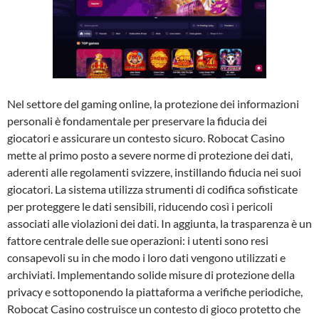
Nel settore del gaming online, la protezione dei informazioni
personali è fondamentale per preservare la fiducia dei
giocatori e assicurare un contesto sicuro. Robocat Casino
mette al primo posto a severe norme di protezione dei dati,
aderenti alle regolamenti svizzere, instillando fiducia nei suoi
giocatori. La sistema utilizza strumenti di codifica sofisticate
per proteggere le dati sensibili, riducendo così i pericoli
associati alle violazioni dei dati. In aggiunta, la trasparenza è un
fattore centrale delle sue operazioni: i utenti sono resi
consapevoli su in che modo i loro dati vengono utilizzati e
archiviati. Implementando solide misure di protezione della
privacy e sottoponendo la piattaforma a verifiche periodiche,
Robocat Casino costruisce un contesto di gioco protetto che