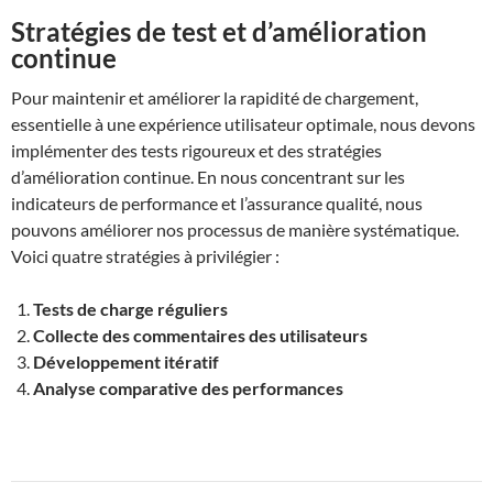
Stratégies de test et d’amélioration
continue
Pour maintenir et améliorer la rapidité de chargement,
essentielle à une expérience utilisateur optimale, nous devons
implémenter des tests rigoureux et des stratégies
d’amélioration continue. En nous concentrant sur les
indicateurs de performance et l’assurance qualité, nous
pouvons améliorer nos processus de manière systématique.
Voici quatre stratégies à privilégier :
Tests de charge réguliers
Collecte des commentaires des utilisateurs
Développement itératif
Analyse comparative des performances