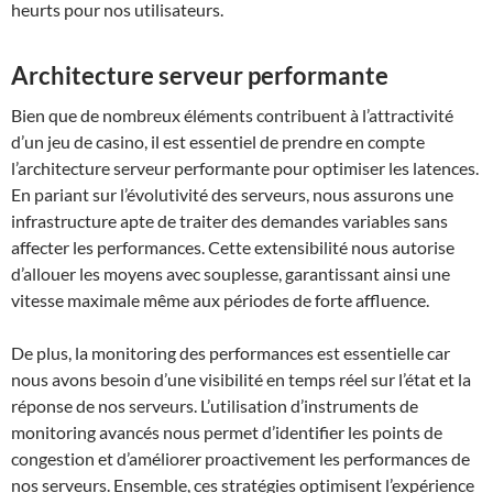
heurts pour nos utilisateurs.
Architecture serveur performante
Bien que de nombreux éléments contribuent à l’attractivité
d’un jeu de casino, il est essentiel de prendre en compte
l’architecture serveur performante pour optimiser les latences.
En pariant sur l’évolutivité des serveurs, nous assurons une
infrastructure apte de traiter des demandes variables sans
affecter les performances. Cette extensibilité nous autorise
d’allouer les moyens avec souplesse, garantissant ainsi une
vitesse maximale même aux périodes de forte affluence.
De plus, la monitoring des performances est essentielle car
nous avons besoin d’une visibilité en temps réel sur l’état et la
réponse de nos serveurs. L’utilisation d’instruments de
monitoring avancés nous permet d’identifier les points de
congestion et d’améliorer proactivement les performances de
nos serveurs. Ensemble, ces stratégies optimisent l’expérience