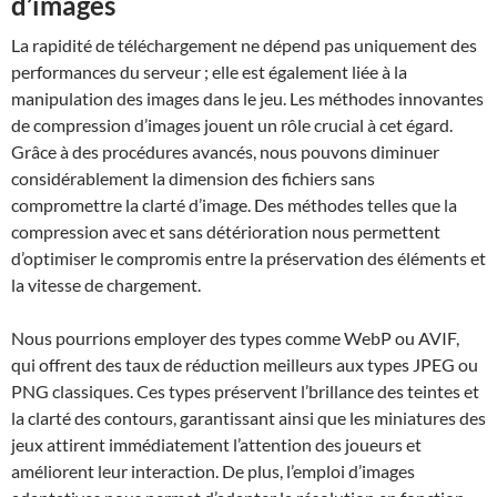
d’images
La rapidité de téléchargement ne dépend pas uniquement des
performances du serveur ; elle est également liée à la
manipulation des images dans le jeu. Les méthodes innovantes
de compression d’images jouent un rôle crucial à cet égard.
Grâce à des procédures avancés, nous pouvons diminuer
considérablement la dimension des fichiers sans
compromettre la clarté d’image. Des méthodes telles que la
compression avec et sans détérioration nous permettent
d’optimiser le compromis entre la préservation des éléments et
la vitesse de chargement.
Nous pourrions employer des types comme WebP ou AVIF,
qui offrent des taux de réduction meilleurs aux types JPEG ou
PNG classiques. Ces types préservent l’brillance des teintes et
la clarté des contours, garantissant ainsi que les miniatures des
jeux attirent immédiatement l’attention des joueurs et
améliorent leur interaction. De plus, l’emploi d’images