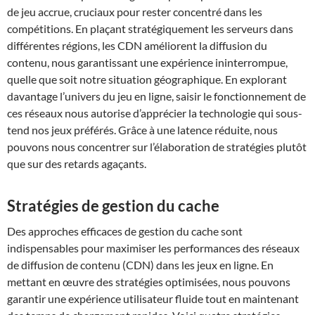
de jeu accrue, cruciaux pour rester concentré dans les
compétitions. En plaçant stratégiquement les serveurs dans
différentes régions, les CDN améliorent la diffusion du
contenu, nous garantissant une expérience ininterrompue,
quelle que soit notre situation géographique. En explorant
davantage l’univers du jeu en ligne, saisir le fonctionnement de
ces réseaux nous autorise d’apprécier la technologie qui sous-
tend nos jeux préférés. Grâce à une latence réduite, nous
pouvons nous concentrer sur l’élaboration de stratégies plutôt
que sur des retards agaçants.
Stratégies de gestion du cache
Des approches efficaces de gestion du cache sont
indispensables pour maximiser les performances des réseaux
de diffusion de contenu (CDN) dans les jeux en ligne. En
mettant en œuvre des stratégies optimisées, nous pouvons
garantir une expérience utilisateur fluide tout en maintenant