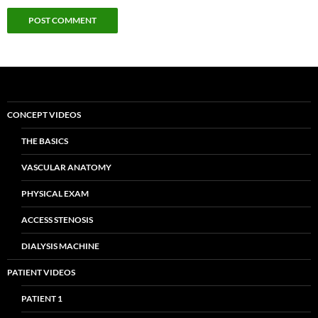
CONCEPT VIDEOS
THE BASICS
VASCULAR ANATOMY
PHYSICAL EXAM
ACCESS STENOSIS
DIALYSIS MACHINE
PATIENT VIDEOS
PATIENT 1