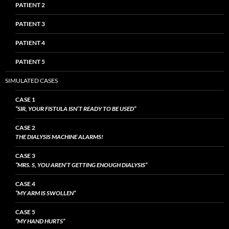
PATIENT 2
PATIENT 3
PATIENT 4
PATIENT 5
SIMULATED CASES
CASE 1
“SIR, YOUR FISTULA ISN’T READY TO BE USED”
CASE 2
THE DIALYSIS MACHINE ALARMS!
CASE 3
“MRS. S, YOU AREN’T GETTING ENOUGH DIALYSIS”
CASE 4
“MY ARM IS SWOLLEN”
CASE 5
“MY HAND HURTS”