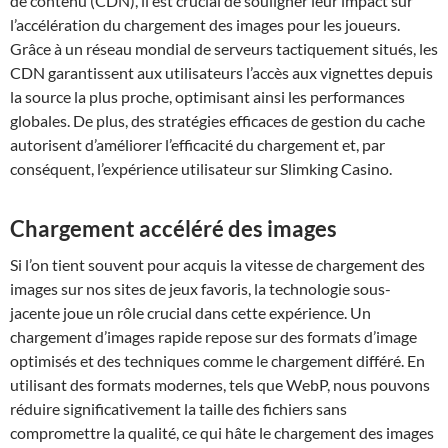
de contenu (CDN), il est crucial de souligner leur impact sur
l’accélération du chargement des images pour les joueurs.
Grâce à un réseau mondial de serveurs tactiquement situés, les
CDN garantissent aux utilisateurs l’accès aux vignettes depuis
la source la plus proche, optimisant ainsi les performances
globales. De plus, des stratégies efficaces de gestion du cache
autorisent d’améliorer l’efficacité du chargement et, par
conséquent, l’expérience utilisateur sur Slimking Casino.
Chargement accéléré des images
Si l’on tient souvent pour acquis la vitesse de chargement des
images sur nos sites de jeux favoris, la technologie sous-
jacente joue un rôle crucial dans cette expérience. Un
chargement d’images rapide repose sur des formats d’image
optimisés et des techniques comme le chargement différé. En
utilisant des formats modernes, tels que WebP, nous pouvons
réduire significativement la taille des fichiers sans
compromettre la qualité, ce qui hâte le chargement des images