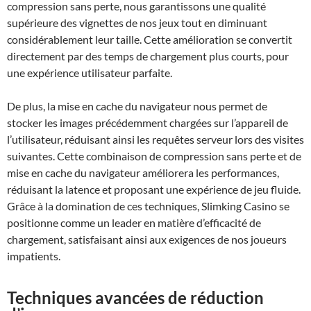
compression sans perte, nous garantissons une qualité
supérieure des vignettes de nos jeux tout en diminuant
considérablement leur taille. Cette amélioration se convertit
directement par des temps de chargement plus courts, pour
une expérience utilisateur parfaite.
De plus, la mise en cache du navigateur nous permet de
stocker les images précédemment chargées sur l’appareil de
l’utilisateur, réduisant ainsi les requêtes serveur lors des visites
suivantes. Cette combinaison de compression sans perte et de
mise en cache du navigateur améliorera les performances,
réduisant la latence et proposant une expérience de jeu fluide.
Grâce à la domination de ces techniques, Slimking Casino se
positionne comme un leader en matière d’efficacité de
chargement, satisfaisant ainsi aux exigences de nos joueurs
impatients.
Techniques avancées de réduction