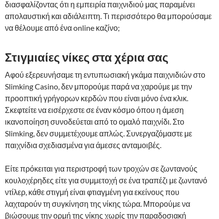
διασφαλίζοντας ότι η εμπειρία παιχνιδιού μας παραμένει
απολαυστική και αδιάλειπτη. Τι περισσότερο θα μπορούσαμε
να θέλουμε από ένα online καζίνο;
Στιγμιαίες νίκες στα χέρια σας
Αφού εξερευνήσαμε τη εντυπωσιακή γκάμα παιχνιδιών στο
Slimking Casino, δεν μπορούμε παρά να χαρούμε με την
προοπτική γρήγορων κερδών που είναι μόνο ένα κλικ.
Σκεφτείτε να εισέρχεστε σε έναν κόσμο όπου η άμεση
ικανοποίηση συνοδεύεται από το ομαλό παιχνίδι. Στο
Slimking, δεν συμμετέχουμε απλώς. Συνεργαζόμαστε με
παιχνίδια σχεδιασμένα για άμεσες ανταμοιβές.
Είτε πρόκειται για περιστροφή των τροχών σε ζωντανούς
κουλοχέρηδες είτε για συμμετοχή σε ένα τραπέζι με ζωντανό
ντίλερ, κάθε στιγμή είναι φτιαγμένη για εκείνους που
λαχταρούν τη συγκίνηση της νίκης τώρα. Μπορούμε να
βιώσουμε την ορμή της νίκης χωρίς την παραδοσιακή