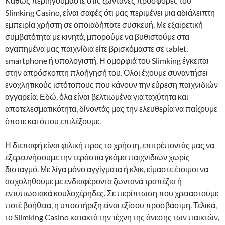
Καθώς περιηγούμαστε στις ζωντανές προσφορές του
Slimking Casino, είναι σαφές ότι μας περιμένει μια αδιάλειπτη
εμπειρία χρήστη σε οποιαδήποτε συσκευή. Με εξαιρετική
συμβατότητα με κινητά, μπορούμε να βυθιστούμε στα
αγαπημένα μας παιχνίδια είτε βρισκόμαστε σε tablet,
smartphone ή υπολογιστή. Η ομορφιά του Slimking έγκειται
στην απρόσκοπτη πλοήγησή του. Όλοι έχουμε συναντήσει
ενοχλητικούς ιστότοπους που κάνουν την εύρεση παιχνιδιών
αγγαρεία. Εδώ, όλα είναι βελτιωμένα για ταχύτητα και
αποτελεσματικότητα, δίνοντάς μας την ελευθερία να παίζουμε
όποτε και όπου επιλέξουμε.
Η διεπαφή είναι φιλική προς το χρήστη, επιτρέποντάς μας να
εξερευνήσουμε την τεράστια γκάμα παιχνιδιών χωρίς
δισταγμό. Με λίγα μόνο αγγίγματα ή κλικ, είμαστε έτοιμοι να
ασχοληθούμε με ενδιαφέροντα ζωντανά τραπέζια ή
εντυπωσιακά κουλοχέρηδες. Σε περίπτωση που χρειαστούμε
ποτέ βοήθεια, η υποστήριξη είναι εξίσου προσβάσιμη. Τελικά,
το Slimking Casino κατακτά την τέχνη της άνεσης των παικτών,