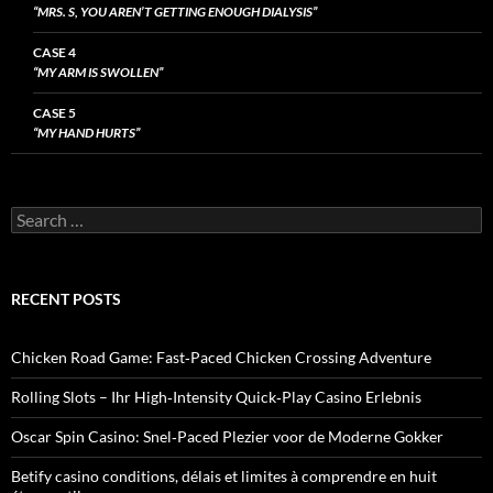
“MRS. S, YOU AREN’T GETTING ENOUGH DIALYSIS”
CASE 4
“MY ARM IS SWOLLEN”
CASE 5
“MY HAND HURTS”
Search
for:
RECENT POSTS
Chicken Road Game: Fast‑Paced Chicken Crossing Adventure
Rolling Slots – Ihr High‑Intensity Quick‑Play Casino Erlebnis
Oscar Spin Casino: Snel‑Paced Plezier voor de Moderne Gokker
Betify casino conditions, délais et limites à comprendre en huit