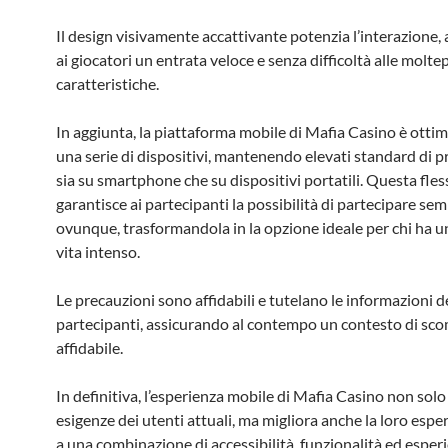
Il design visivamente accattivante potenzia l’interazione,
ai giocatori un entrata veloce e senza difficoltà alle moltep
caratteristiche.
In aggiunta, la piattaforma mobile di Mafia Casino è ottim
una serie di dispositivi, mantenendo elevati standard di p
sia su smartphone che su dispositivi portatili. Questa fless
garantisce ai partecipanti la possibilità di partecipare se
ovunque, trasformandola in la opzione ideale per chi ha un
vita intenso.
Le precauzioni sono affidabili e tutelano le informazioni d
partecipanti, assicurando al contempo un contesto di s
affidabile.
In definitiva, l’esperienza mobile di Mafia Casino non solo
esigenze dei utenti attuali, ma migliora anche la loro espe
a una combinazione di accessibilità, funzionalità ed esper