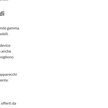
di
grande gamma
obili.
 device
a anche
 vogliono
 apparecchi
gente.
 offerti da