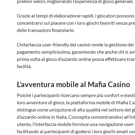
prelievi veloci, migliorando l’esperienza di gioco generale.
Grazie ai tempi di elaborazione rapidi, i giocatori possono
concentrarsi sul piacere con i loro giochi favoriti senza p
delle transazioni finanziarie.
L’interfaccia user-friendly del casinò rende la gestione dei
pagamento semplicissima, garantendo che anche chi si avv
prima volta al gioco d’azzardo online possa effettuare tra
facilità.
L’avventura mobile al Mafia Casino
Poiché i partecipanti ricercano sempre più confort e elasti
loro avventure di gioco, la piattaforma mobile di Mafia Ca
distingue come un’opzione di alta qualità nel settore del g
d’azzardo online in Italia. Concepita concentrandosi all’i
utente, l’interfaccia mobile fornisce una navigazione user-
facilitando ai partecipanti di godersi i loro giochi amati c