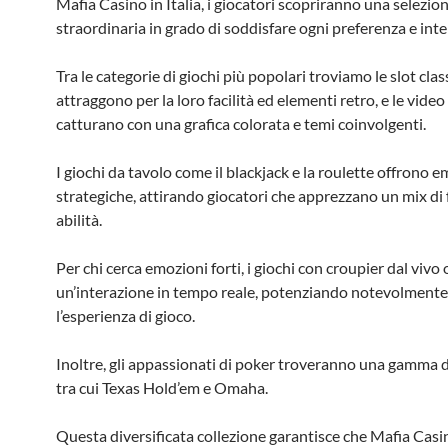
Mafia Casino in Italia, i giocatori scopriranno una selezio
straordinaria in grado di soddisfare ogni preferenza e inte
Tra le categorie di giochi più popolari troviamo le slot clas
attraggono per la loro facilità ed elementi retro, e le video 
catturano con una grafica colorata e temi coinvolgenti.
I giochi da tavolo come il blackjack e la roulette offrono 
strategiche, attirando giocatori che apprezzano un mix di
abilità.
Per chi cerca emozioni forti, i giochi con croupier dal vivo
un’interazione in tempo reale, potenziando notevolmente
l’esperienza di gioco.
Inoltre, gli appassionati di poker troveranno una gamma d
tra cui Texas Hold’em e Omaha.
Questa diversificata collezione garantisce che Mafia Cas