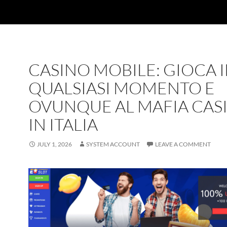
CASINO MOBILE: GIOCA 
QUALSIASI MOMENTO E
OVUNQUE AL MAFIA CAS
IN ITALIA
JULY 1, 2026
SYSTEM ACCOUNT
LEAVE A COMMENT