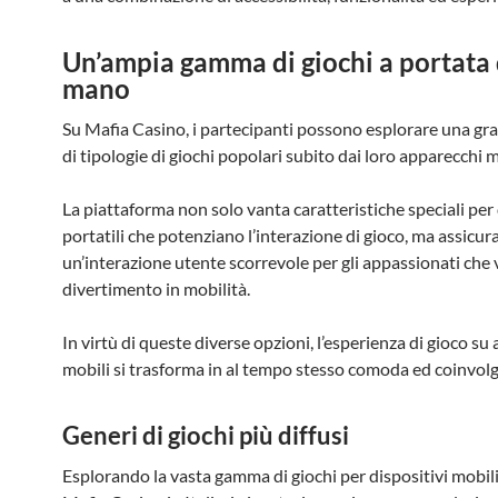
Un’ampia gamma di giochi a portata 
mano
Su Mafia Casino, i partecipanti possono esplorare una 
di tipologie di giochi popolari subito dai loro apparecchi m
La piattaforma non solo vanta caratteristiche speciali per
portatili che potenziano l’interazione di gioco, ma assicur
un’interazione utente scorrevole per gli appassionati che
divertimento in mobilità.
In virtù di queste diverse opzioni, l’esperienza di gioco su
mobili si trasforma in al tempo stesso comoda ed coinvol
Generi di giochi più diffusi
Esplorando la vasta gamma di giochi per dispositivi mobili