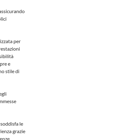
 assicurando
lici
izzata per
restazioni
ibilità
mpre e
o stile di
egli
commesse
 soddisfa le
rienza grazie
ienze.