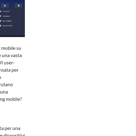
g mobile su
e una vasta
I user-
ensata per
o
enziano
 una
ing mobile?
ta per una
e dispositivi