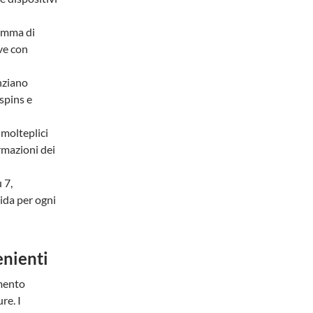
gamma di
ive con
nziano
spins e
 molteplici
rmazioni dei
 7,
ida per ogni
enienti
amento
re. I