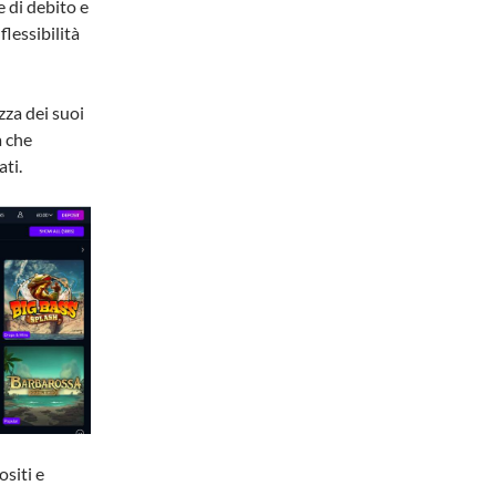
e di debito e
flessibilità
zza dei suoi
a che
ati.
siti e