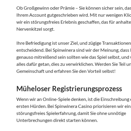
Ob Großgewinn oder Prämie – Sie können sicher sein, da
Ihrem Account gutgeschrieben wird. Mit nur wenigen Kli
wir ein störungsfreies Erlebnis geschaffen, das für anhalt
Nervenkitzel sorgt.
Ihre Befriedigung ist unser Ziel, und zügige Transaktionen
entscheidend. Bei Spinwinera sind wir der Meinung, dass 
genauso mitreißend sein sollten wie das Spiel selbst, und
alles dafür getan, dies zu verwirklichen. Werden Sie Teil u
Gemeinschaft und erfahren Sie den Vorteil selbst!
Müheloser Registrierungsprozess
Wenn wir an Online-Spiele denken, ist die Einschreibung o
ersten Hürden. Bei Spinwinera Casino priorisieren wir ein
störungsfreies Spielerfahrung, damit Sie ohne unnötige
Unterbrechungen direkt starten können.