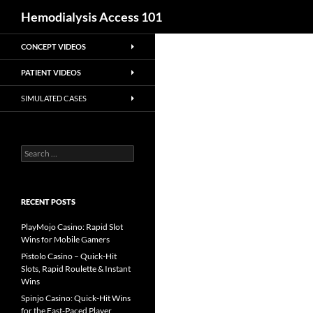
Search
Hemodialysis Access 101
Skip
CONCEPT VIDEOS
to
content
PATIENT VIDEOS
SIMULATED CASES
Search
for:
RECENT POSTS
PlayMojo Casino: Rapid Slot
Wins for Mobile Gamers
Pistolo Casino – Quick‑Hit
Slots, Rapid Roulette & Instant
Wins
Spinjo Casino: Quick‑Hit Wins
for the Fast‑Paced Player