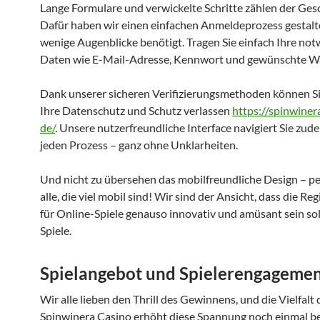
Lange Formulare und verwickelte Schritte zählen der Gesc
Dafür haben wir einen einfachen Anmeldeprozess gestalte
wenige Augenblicke benötigt. Tragen Sie einfach Ihre no
Daten wie E-Mail-Adresse, Kennwort und gewünschte W
Dank unserer sicheren Verifizierungsmethoden können Sie
Ihre Datenschutz und Schutz verlassen
https://spinwiner
de/
. Unsere nutzerfreundliche Interface navigiert Sie zu
jeden Prozess – ganz ohne Unklarheiten.
Und nicht zu übersehen das mobilfreundliche Design – pe
alle, die viel mobil sind! Wir sind der Ansicht, dass die Re
für Online-Spiele genauso innovativ und amüsant sein sol
Spiele.
Spielangebot und Spielerengageme
Wir alle lieben den Thrill des Gewinnens, und die Vielfalt 
Spinwinera Casino erhöht diese Spannung noch einmal be