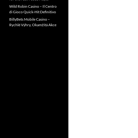
Wild Robin Casino – Il Centro
di Gioco Quick‑Hit Definitivo
BillyBets Mobile Casino –
Rychlé Výhry, Okamžitá Akce