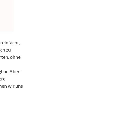
reinfacht,
ich zu
rten, ohne
gbar. Aber
ere
hen wir uns