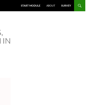
START MODULE
ABOUT
SURVEY
,
 IN