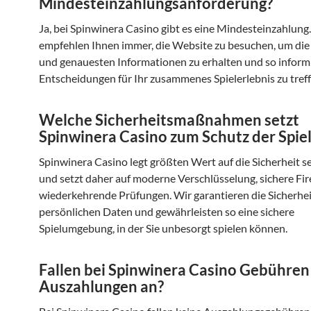
Mindesteinzahlungsanforderung?
Ja, bei Spinwinera Casino gibt es eine Mindesteinzahlung
empfehlen Ihnen immer, die Website zu besuchen, um die
und genauesten Informationen zu erhalten und so inform
Entscheidungen für Ihr zusammenes Spielerlebnis zu treff
Welche Sicherheitsmaßnahmen setzt
Spinwinera Casino zum Schutz der Spiel
Spinwinera Casino legt größten Wert auf die Sicherheit se
und setzt daher auf moderne Verschlüsselung, sichere Fir
wiederkehrende Prüfungen. Wir garantieren die Sicherhei
persönlichen Daten und gewährleisten so eine sichere
Spielumgebung, in der Sie unbesorgt spielen können.
Fallen bei Spinwinera Casino Gebühren
Auszahlungen an?