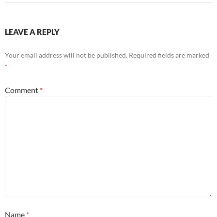
LEAVE A REPLY
Your email address will not be published.
Required fields are marked
*
Comment
*
Name
*