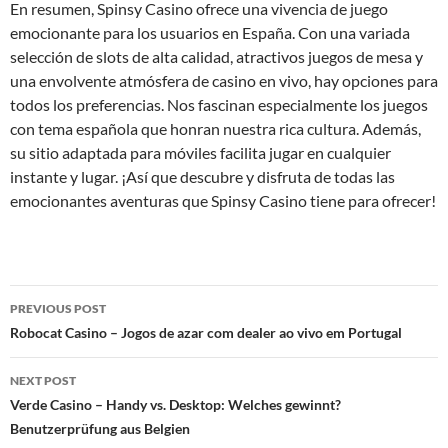
En resumen, Spinsy Casino ofrece una vivencia de juego
emocionante para los usuarios en España. Con una variada
selección de slots de alta calidad, atractivos juegos de mesa y
una envolvente atmósfera de casino en vivo, hay opciones para
todos los preferencias. Nos fascinan especialmente los juegos
con tema española que honran nuestra rica cultura. Además,
su sitio adaptada para móviles facilita jugar en cualquier
instante y lugar. ¡Así que descubre y disfruta de todas las
emocionantes aventuras que Spinsy Casino tiene para ofrecer!
Post
PREVIOUS POST
navigation
Robocat Casino – Jogos de azar com dealer ao vivo em Portugal
NEXT POST
Verde Casino – Handy vs. Desktop: Welches gewinnt?
Benutzerprüfung aus Belgien