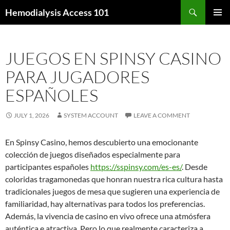
Skip
Search
Hemodialysis Access 101
to
PRIMAR
content
MENU
JUEGOS EN SPINSY CASINO
PARA JUGADORES
ESPAÑOLES
JULY 1, 2026
SYSTEM ACCOUNT
LEAVE A COMMENT
En Spinsy Casino, hemos descubierto una emocionante
colección de juegos diseñados especialmente para
participantes españoles
https://sspinsy.com/es-es/
. Desde
coloridas tragamonedas que honran nuestra rica cultura hasta
tradicionales juegos de mesa que sugieren una experiencia de
familiaridad, hay alternativas para todos los preferencias.
Además, la vivencia de casino en vivo ofrece una atmósfera
auténtica e atractiva. Pero lo que realmente caracteriza a