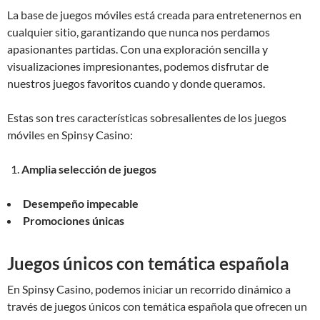
La base de juegos móviles está creada para entretenernos en
cualquier sitio, garantizando que nunca nos perdamos
apasionantes partidas. Con una exploración sencilla y
visualizaciones impresionantes, podemos disfrutar de
nuestros juegos favoritos cuando y donde queramos.
Estas son tres características sobresalientes de los juegos
móviles en Spinsy Casino:
Amplia selección de juegos
Desempeño impecable
Promociones únicas
Juegos únicos con temática española
En Spinsy Casino, podemos iniciar un recorrido dinámico a
través de juegos únicos con temática española que ofrecen un