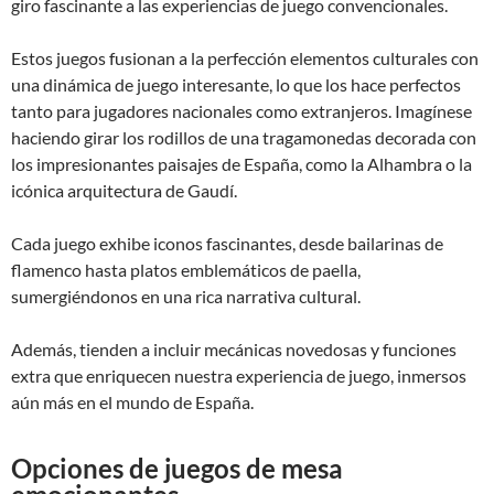
giro fascinante a las experiencias de juego convencionales.
Estos juegos fusionan a la perfección elementos culturales con
una dinámica de juego interesante, lo que los hace perfectos
tanto para jugadores nacionales como extranjeros. Imagínese
haciendo girar los rodillos de una tragamonedas decorada con
los impresionantes paisajes de España, como la Alhambra o la
icónica arquitectura de Gaudí.
Cada juego exhibe iconos fascinantes, desde bailarinas de
flamenco hasta platos emblemáticos de paella,
sumergiéndonos en una rica narrativa cultural.
Además, tienden a incluir mecánicas novedosas y funciones
extra que enriquecen nuestra experiencia de juego, inmersos
aún más en el mundo de España.
Opciones de juegos de mesa