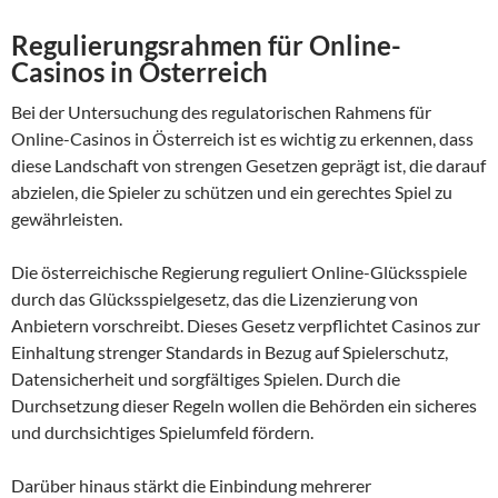
Regulierungsrahmen für Online-
Casinos in Österreich
Bei der Untersuchung des regulatorischen Rahmens für
Online-Casinos in Österreich ist es wichtig zu erkennen, dass
diese Landschaft von strengen Gesetzen geprägt ist, die darauf
abzielen, die Spieler zu schützen und ein gerechtes Spiel zu
gewährleisten.
Die österreichische Regierung reguliert Online-Glücksspiele
durch das Glücksspielgesetz, das die Lizenzierung von
Anbietern vorschreibt. Dieses Gesetz verpflichtet Casinos zur
Einhaltung strenger Standards in Bezug auf Spielerschutz,
Datensicherheit und sorgfältiges Spielen. Durch die
Durchsetzung dieser Regeln wollen die Behörden ein sicheres
und durchsichtiges Spielumfeld fördern.
Darüber hinaus stärkt die Einbindung mehrerer