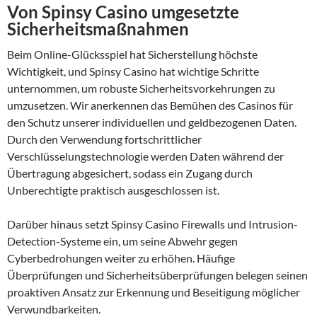
Von Spinsy Casino umgesetzte
Sicherheitsmaßnahmen
Beim Online-Glücksspiel hat Sicherstellung höchste
Wichtigkeit, und Spinsy Casino hat wichtige Schritte
unternommen, um robuste Sicherheitsvorkehrungen zu
umzusetzen. Wir anerkennen das Bemühen des Casinos für
den Schutz unserer individuellen und geldbezogenen Daten.
Durch den Verwendung fortschrittlicher
Verschlüsselungstechnologie werden Daten während der
Übertragung abgesichert, sodass ein Zugang durch
Unberechtigte praktisch ausgeschlossen ist.
Darüber hinaus setzt Spinsy Casino Firewalls und Intrusion-
Detection-Systeme ein, um seine Abwehr gegen
Cyberbedrohungen weiter zu erhöhen. Häufige
Überprüfungen und Sicherheitsüberprüfungen belegen seinen
proaktiven Ansatz zur Erkennung und Beseitigung möglicher
Verwundbarkeiten.