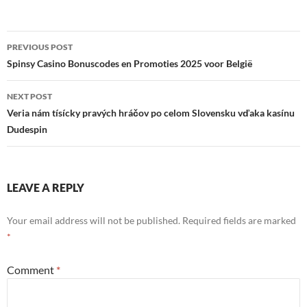
Post
PREVIOUS POST
navigation
Spinsy Casino Bonuscodes en Promoties 2025 voor België
NEXT POST
Veria nám tísícky pravých hráčov po celom Slovensku vďaka kasínu
Dudespin
LEAVE A REPLY
Your email address will not be published.
Required fields are marked
*
Comment
*