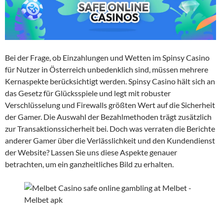
Bei der Frage, ob Einzahlungen und Wetten im Spinsy Casino
für Nutzer in Österreich unbedenklich sind, müssen mehrere
Kernaspekte berücksichtigt werden. Spinsy Casino hält sich an
das Gesetz für Glücksspiele und legt mit robuster
Verschlüsselung und Firewalls größten Wert auf die Sicherheit
der Gamer. Die Auswahl der Bezahlmethoden trägt zusätzlich
zur Transaktionssicherheit bei. Doch was verraten die Berichte
anderer Gamer über die Verlässlichkeit und den Kundendienst
der Website? Lassen Sie uns diese Aspekte genauer
betrachten, um ein ganzheitliches Bild zu erhalten.