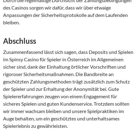
Durch die regelmäßige Durchsicht der Zahlungsbedingungen
des Casinos sorgen wir dafür, dass wir über etwaige
Anpassungen der Sicherheitsprotokolle auf dem Laufenden
bleiben.
Abschluss
Zusammenfassend lässt sich sagen, dass Deposits und Spielen
im Spinsy Casino für Spieler in Österreich im Allgemeinen
sicher sind, dank der Einhaltung örtlicher Vorschriften und
rigoroser Sicherheitsmaßnahmen. Die Bandbreite an
geschützten Zahlungsmethoden trägt zusätzlich zum Schutz
der Spieler und zur Erhaltung der Anonymität bei. Gute
Spielererfahrungen zeugen von einem Engagement für
sicheres Spielen und guten Kundenservice. Trotzdem sollten
wir immer wachsam bleiben und unsere Spielpraktiken im
Auge behalten, um ein geschütztes und unterhaltsames
Spielerlebnis zu gewährleisten.