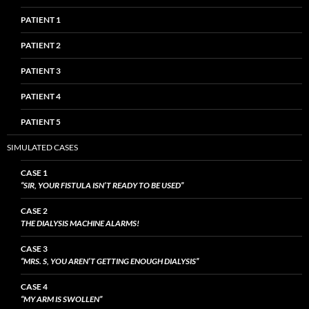
PATIENT 1
PATIENT 2
PATIENT 3
PATIENT 4
PATIENT 5
SIMULATED CASES
CASE 1
“SIR, YOUR FISTULA ISN’T READY TO BE USED”
CASE 2
THE DIALYSIS MACHINE ALARMS!
CASE 3
“MRS. S, YOU AREN’T GETTING ENOUGH DIALYSIS”
CASE 4
“MY ARM IS SWOLLEN”