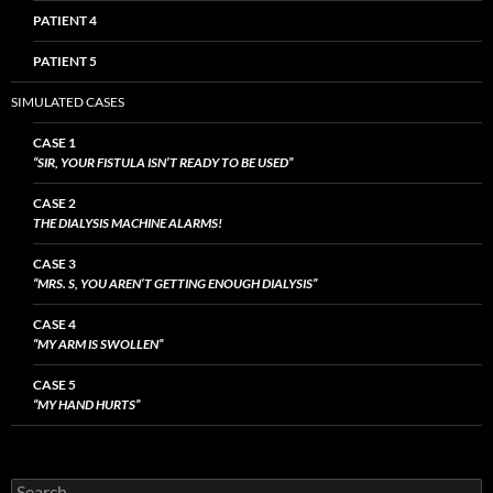
PATIENT 4
PATIENT 5
SIMULATED CASES
CASE 1
“SIR, YOUR FISTULA ISN’T READY TO BE USED”
CASE 2
THE DIALYSIS MACHINE ALARMS!
CASE 3
“MRS. S, YOU AREN’T GETTING ENOUGH DIALYSIS”
CASE 4
“MY ARM IS SWOLLEN”
CASE 5
“MY HAND HURTS”
Search