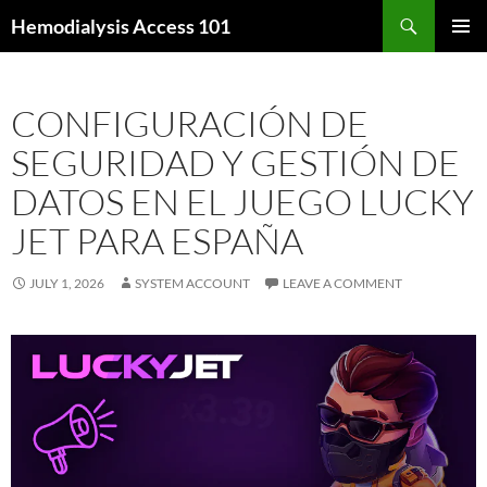
Skip
Search
Hemodialysis Access 101
to
PRIMAR
content
MENU
CONFIGURACIÓN DE
SEGURIDAD Y GESTIÓN DE
DATOS EN EL JUEGO LUCKY
JET PARA ESPAÑA
JULY 1, 2026
SYSTEM ACCOUNT
LEAVE A COMMENT